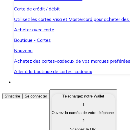
Carte de crédit / débit
Utilisez les cartes Visa et Mastercard pour acheter des
Acheter avec carte
Boutique - Cartes
Nouveau
Achetez des cartes-cadeaux de vos marques préférée
Aller à la boutique de cartes-cadeaux
Acheter des Cryptomonnaies
S'inscrire
Se connecter
Téléchargez notre Wallet
1
Achetez les cryptomonnaies qui vous intéressent rapid
Ouvrez la caméra de votre téléphone.
Vendre des Cryptomonnaies
2
Convertissez vos cryptomonnaies en monnaie fiduciair
Scannez le QR.