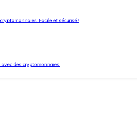
 cryptomonnaies. Facile et sécurisé !
s avec des cryptomonnaies.
ement et en toute sécurité.
e lorsque vous en avez besoin.