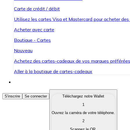
Carte de crédit / débit
Utilisez les cartes Visa et Mastercard pour acheter des
Acheter avec carte
Boutique - Cartes
Nouveau
Achetez des cartes-cadeaux de vos marques préférée
Aller à la boutique de cartes-cadeaux
Acheter des Cryptomonnaies
S'inscrire
Se connecter
Téléchargez notre Wallet
1
Achetez les cryptomonnaies qui vous intéressent rapid
Ouvrez la caméra de votre téléphone.
Vendre des Cryptomonnaies
2
Convertissez vos cryptomonnaies en monnaie fiduciair
Scannez le QR.