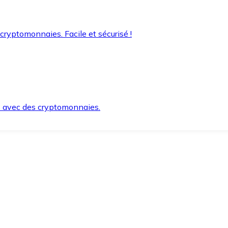
 cryptomonnaies. Facile et sécurisé !
s avec des cryptomonnaies.
ement et en toute sécurité.
e lorsque vous en avez besoin.