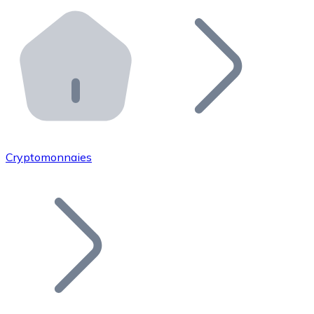
Effectuez des opérations de plus grande envergure. O
Distributeurs automatiques Bitnovo
Intégrez un ATM Bitnovo dans votre entreprise et per
API Bitnovo
Intégrez notre API dans votre écosystème.
Devenir Distributeur
Rejoignez notre réseau de distributeurs et commercialis
Cryptomonnaies
Lister un Token
Ajoutez le token de votre projet à notre service d'acha