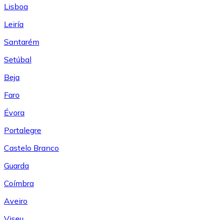
Lisboa
Leiría
Santarém
Setúbal
Beja
Faro
Évora
Portalegre
Castelo Branco
Guarda
Coímbra
Aveiro
Viseu