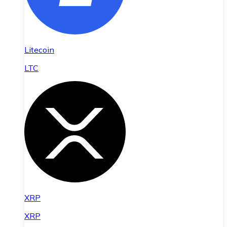
Litecoin
LTC
XRP
XRP