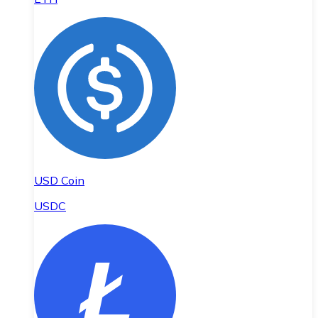
USD Coin
USDC