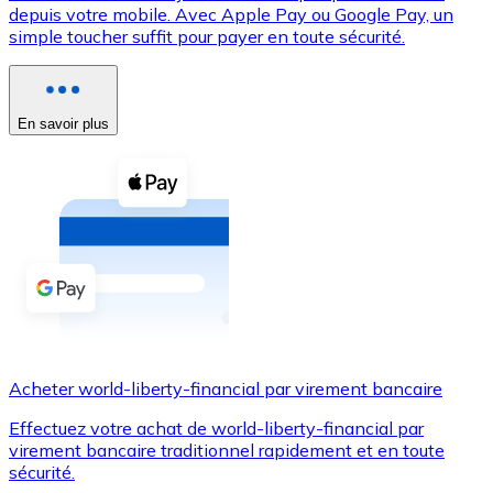
depuis votre mobile. Avec Apple Pay ou Google Pay, un
simple toucher suffit pour payer en toute sécurité.
Voir toutes
Coupons crypto
Achetez des cryptomonnaies en espèces et d'autres m
En savoir plus
Acheter avec espèces
Virement SEPA
Ajoutez des fonds à votre compte Bitnovo ou effectuez 
Acheter avec virement bancaire
Carte de crédit / débit
Utilisez les cartes Visa et Mastercard pour acheter des
Acheter world-liberty-financial par virement bancaire
Acheter avec carte
Effectuez votre achat de world-liberty-financial par
Boutique - Cartes
virement bancaire traditionnel rapidement et en toute
sécurité.
Nouveau