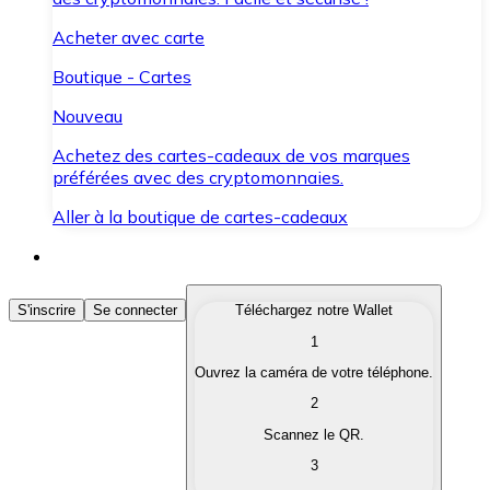
Acheter avec carte
Boutique - Cartes
Nouveau
Achetez des cartes-cadeaux de vos marques
préférées avec des cryptomonnaies.
Aller à la boutique de cartes-cadeaux
Acheter des Cryptomonnaies
S'inscrire
Se connecter
Téléchargez notre Wallet
1
Achetez les cryptomonnaies qui vous intéressent rapid
Ouvrez la caméra de votre téléphone.
Vendre des Cryptomonnaies
2
Convertissez vos cryptomonnaies en monnaie fiduciair
Scannez le QR.
3
Échanger (Swap)