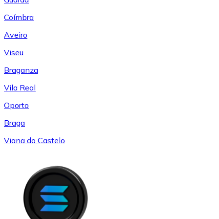
Coímbra
Aveiro
Viseu
Braganza
Vila Real
Oporto
Braga
Viana do Castelo