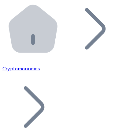
Effectuez des opérations de plus grande envergure. O
Distributeurs automatiques Bitnovo
Intégrez un ATM Bitnovo dans votre entreprise et per
API Bitnovo
Intégrez notre API dans votre écosystème.
Devenir Distributeur
Rejoignez notre réseau de distributeurs et commercialis
Cryptomonnaies
Lister un Token
Ajoutez le token de votre projet à notre service d'acha