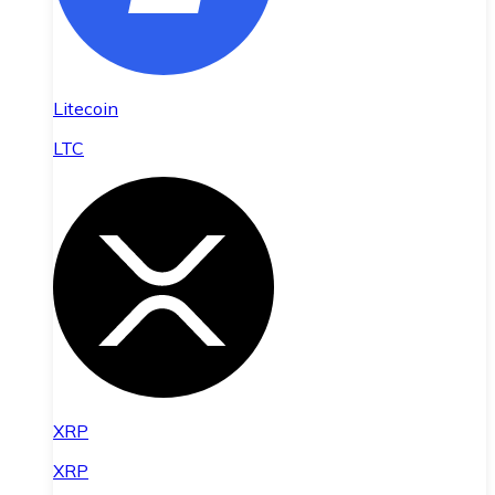
Litecoin
LTC
XRP
XRP