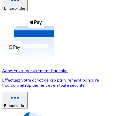
En savoir plus
Voir toutes
Coupons crypto
Achetez des cryptomonnaies en espèces et d'autres m
Acheter avec espèces
Virement SEPA
Ajoutez des fonds à votre compte Bitnovo ou effectuez 
Acheter avec virement bancaire
Acheter xrp par virement bancaire
Carte de crédit / débit
Effectuez votre achat de xrp par virement bancaire
Utilisez les cartes Visa et Mastercard pour acheter des
traditionnel rapidement et en toute sécurité.
Acheter avec carte
Boutique - Cartes
En savoir plus
Nouveau