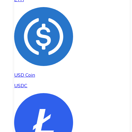
USD Coin
USDC