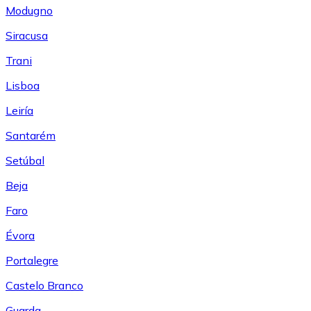
Modugno
Siracusa
Trani
Lisboa
Leiría
Santarém
Setúbal
Beja
Faro
Évora
Portalegre
Castelo Branco
Guarda