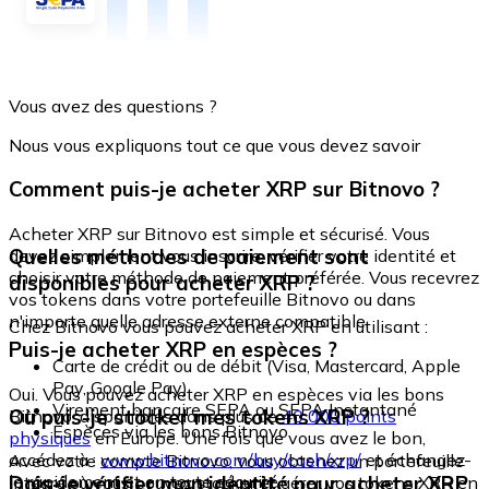
Vous avez des questions ?
Nous vous expliquons tout ce que vous devez savoir
Comment puis-je acheter XRP sur Bitnovo ?
Acheter XRP sur Bitnovo est simple et sécurisé. Vous
Quelles méthodes de paiement sont
devez simplement vous inscrire, vérifier votre identité et
choisir votre méthode de paiement préférée. Vous recevrez
disponibles pour acheter XRP ?
vos tokens dans votre portefeuille Bitnovo ou dans
n'importe quelle adresse externe compatible.
Chez Bitnovo vous pouvez acheter XRP en utilisant :
Puis-je acheter XRP en espèces ?
Carte de crédit ou de débit (Visa, Mastercard, Apple
Pay, Google Pay)
Oui. Vous pouvez acheter XRP en espèces via les bons
Virement bancaire SEPA ou SEPA Instantané
Où puis-je stocker mes tokens XRP ?
Bitnovo, disponibles dans plus de
40 000 points
Espèces via les bons Bitnovo
physiques
en Europe. Une fois que vous avez le bon,
accédez à :
www.bitnovo.com/buy/cash/xrp/
et échangez-
Avec votre compte Bitnovo, vous obtenez un portefeuille
le rapidement et en toute sécurité.
Dois-je vérifier mon identité pour acheter XRP
intégré où vous pouvez stocker et gérer vos tokens XRP en