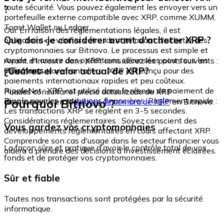
toute sécurité. Vous pouvez également les envoyer vers un
?
portefeuille externe compatible avec XRP, comme XUMM,
Toast Wallet ou Ledger.
Oui. En raison des réglementations légales, il est
Que dois-je considérer avant d'acheter XRP ?
obligatoire de vérifier votre identité avant d'acheter des
cryptomonnaies sur Bitnovo. Le processus est simple et
rapide, et assure des opérations sécurisées pour tous les
Avant d'investir dans XRP, considérez les points suivants :
utilisateurs.
¿Cuál es el valor actual de XRP?
Paiements transfrontaliers : XRP est conçu pour des
paiements internationaux rapides et peu coûteux.
RippleNet : XRP est utilisé dans le réseau de paiement de
Puedes consultar el precio actualizado de XRP
Ripple pour les institutions financières. Règlement rapide :
Pourquoi Bitnovo ?
directamente en la
página de compra de XRP
en Bitnovo.
Les transactions XRP se règlent en 3-5 secondes.
Considérations réglementaires : Soyez conscient des
Vous gardez vos cryptomonnaies
développements réglementaires en cours affectant XRP.
Comprendre son cas d'usage dans le secteur financier vous
La façon sûre et pratique d'avoir le contrôle total de vos
aidera à prendre des décisions d'investissement éclairées.
fonds et de protéger vos cryptomonnaies.
Sûr et fiable
Toutes nos transactions sont protégées par la sécurité
informatique.