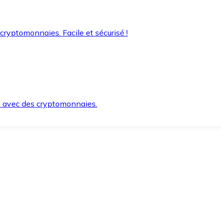
 cryptomonnaies. Facile et sécurisé !
s avec des cryptomonnaies.
ement et en toute sécurité.
e lorsque vous en avez besoin.