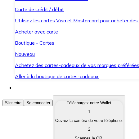
Carte de crédit / débit
Utilisez les cartes Visa et Mastercard pour acheter des
Acheter avec carte
Boutique - Cartes
Nouveau
Achetez des cartes-cadeaux de vos marques préférée
Aller à la boutique de cartes-cadeaux
Acheter des Cryptomonnaies
S'inscrire
Se connecter
Téléchargez notre Wallet
1
Achetez les cryptomonnaies qui vous intéressent rapid
Ouvrez la caméra de votre téléphone.
Vendre des Cryptomonnaies
2
Convertissez vos cryptomonnaies en monnaie fiduciair
Scannez le QR.