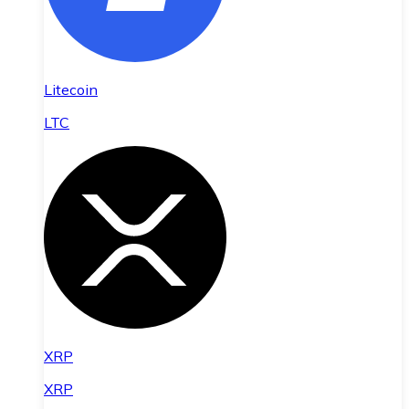
Litecoin
LTC
XRP
XRP