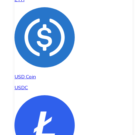
USD Coin
USDC