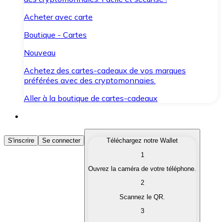
Acheter avec carte
Boutique - Cartes
Nouveau
Achetez des cartes-cadeaux de vos marques
préférées avec des cryptomonnaies.
Aller à la boutique de cartes-cadeaux
Acheter des Cryptomonnaies
S'inscrire
Se connecter
Téléchargez notre Wallet
1
Achetez les cryptomonnaies qui vous intéressent rapid
Ouvrez la caméra de votre téléphone.
Vendre des Cryptomonnaies
2
Convertissez vos cryptomonnaies en monnaie fiduciair
Scannez le QR.
3
Échanger (Swap)