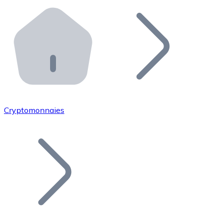
Effectuez des opérations de plus grande envergure. O
Distributeurs automatiques Bitnovo
Intégrez un ATM Bitnovo dans votre entreprise et per
API Bitnovo
Intégrez notre API dans votre écosystème.
Devenir Distributeur
Rejoignez notre réseau de distributeurs et commercialis
Cryptomonnaies
Lister un Token
Ajoutez le token de votre projet à notre service d'acha