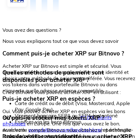
Vous avez des questions ?
Nous vous expliquons tout ce que vous devez savoir
Comment puis-je acheter XRP sur Bitnovo ?
Acheter XRP sur Bitnovo est simple et sécurisé. Vous
Quelles méthodes de paiement sont
devez simplement vous inscrire, vérifier votre identité et
choisir votre méthode de paiement préférée. Vous recevrez
disponibles pour acheter XRP ?
vos tokens dans votre portefeuille Bitnovo ou dans
n'importe quelle adresse externe compatible.
Chez Bitnovo vous pouvez acheter XRP en utilisant :
Puis-je acheter XRP en espèces ?
Carte de crédit ou de débit (Visa, Mastercard, Apple
Pay, Google Pay)
Oui. Vous pouvez acheter XRP en espèces via les bons
Virement bancaire SEPA ou SEPA Instantané
Où puis-je stocker mes tokens XRP ?
Bitnovo, disponibles dans plus de
40 000 points
Espèces via les bons Bitnovo
physiques
en Europe. Une fois que vous avez le bon,
accédez à :
www.bitnovo.com/buy/cash/xrp/
et échangez-
Avec votre compte Bitnovo, vous obtenez un portefeuille
le rapidement et en toute sécurité.
Dois-je vérifier mon identité pour acheter XRP
intégré où vous pouvez stocker et gérer vos tokens XRP en