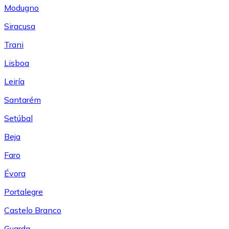
Modugno
Siracusa
Trani
Lisboa
Leiría
Santarém
Setúbal
Beja
Faro
Évora
Portalegre
Castelo Branco
Guarda