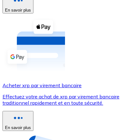
En savoir plus
Voir toutes
Coupons crypto
Achetez des cryptomonnaies en espèces et d'autres m
Acheter avec espèces
Virement SEPA
Ajoutez des fonds à votre compte Bitnovo ou effectuez 
Acheter avec virement bancaire
Acheter xrp par virement bancaire
Carte de crédit / débit
Effectuez votre achat de xrp par virement bancaire
Utilisez les cartes Visa et Mastercard pour acheter des
traditionnel rapidement et en toute sécurité.
Acheter avec carte
Boutique - Cartes
En savoir plus
Nouveau