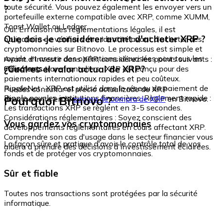
toute sécurité. Vous pouvez également les envoyer vers un
?
portefeuille externe compatible avec XRP, comme XUMM,
Toast Wallet ou Ledger.
Oui. En raison des réglementations légales, il est
Que dois-je considérer avant d'acheter XRP ?
obligatoire de vérifier votre identité avant d'acheter des
cryptomonnaies sur Bitnovo. Le processus est simple et
rapide, et assure des opérations sécurisées pour tous les
Avant d'investir dans XRP, considérez les points suivants :
utilisateurs.
¿Cuál es el valor actual de XRP?
Paiements transfrontaliers : XRP est conçu pour des
paiements internationaux rapides et peu coûteux.
RippleNet : XRP est utilisé dans le réseau de paiement de
Puedes consultar el precio actualizado de XRP
Ripple pour les institutions financières. Règlement rapide :
Pourquoi Bitnovo ?
directamente en la
página de compra de XRP
en Bitnovo.
Les transactions XRP se règlent en 3-5 secondes.
Considérations réglementaires : Soyez conscient des
Vous gardez vos cryptomonnaies
développements réglementaires en cours affectant XRP.
Comprendre son cas d'usage dans le secteur financier vous
La façon sûre et pratique d'avoir le contrôle total de vos
aidera à prendre des décisions d'investissement éclairées.
fonds et de protéger vos cryptomonnaies.
Sûr et fiable
Toutes nos transactions sont protégées par la sécurité
informatique.