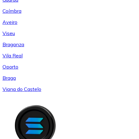
Coímbra
Aveiro
Viseu
Braganza
Vila Real
Oporto
Braga
Viana do Castelo