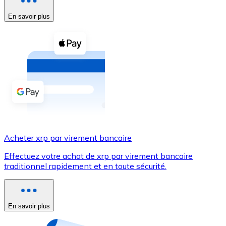
En savoir plus
Voir toutes
Coupons crypto
Achetez des cryptomonnaies en espèces et d'autres m
Acheter avec espèces
Virement SEPA
Ajoutez des fonds à votre compte Bitnovo ou effectuez 
Acheter avec virement bancaire
Acheter xrp par virement bancaire
Carte de crédit / débit
Effectuez votre achat de xrp par virement bancaire
Utilisez les cartes Visa et Mastercard pour acheter des
traditionnel rapidement et en toute sécurité.
Acheter avec carte
Boutique - Cartes
En savoir plus
Nouveau