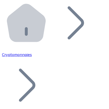
Effectuez des opérations de plus grande envergure. O
Distributeurs automatiques Bitnovo
Intégrez un ATM Bitnovo dans votre entreprise et per
API Bitnovo
Intégrez notre API dans votre écosystème.
Devenir Distributeur
Rejoignez notre réseau de distributeurs et commercialis
Cryptomonnaies
Lister un Token
Ajoutez le token de votre projet à notre service d'acha