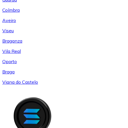
Coímbra
Aveiro
Viseu
Braganza
Vila Real
Oporto
Braga
Viana do Castelo