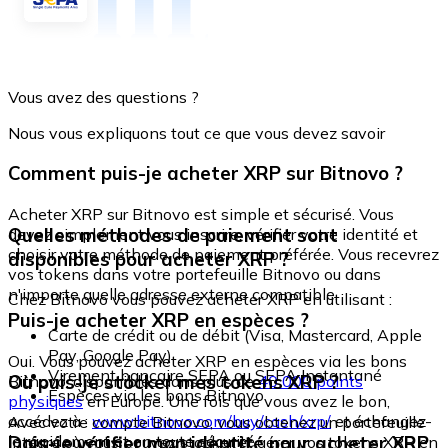
Vous avez des questions ?
Nous vous expliquons tout ce que vous devez savoir
Comment puis-je acheter XRP sur Bitnovo ?
Acheter XRP sur Bitnovo est simple et sécurisé. Vous
Quelles méthodes de paiement sont
devez simplement vous inscrire, vérifier votre identité et
choisir votre méthode de paiement préférée. Vous recevrez
disponibles pour acheter XRP ?
vos tokens dans votre portefeuille Bitnovo ou dans
n'importe quelle adresse externe compatible.
Chez Bitnovo vous pouvez acheter XRP en utilisant :
Puis-je acheter XRP en espèces ?
Carte de crédit ou de débit (Visa, Mastercard, Apple
Pay, Google Pay)
Oui. Vous pouvez acheter XRP en espèces via les bons
Virement bancaire SEPA ou SEPA Instantané
Où puis-je stocker mes tokens XRP ?
Bitnovo, disponibles dans plus de
40 000 points
Espèces via les bons Bitnovo
physiques
en Europe. Une fois que vous avez le bon,
accédez à :
www.bitnovo.com/buy/cash/xrp/
et échangez-
Avec votre compte Bitnovo, vous obtenez un portefeuille
le rapidement et en toute sécurité.
Dois-je vérifier mon identité pour acheter XRP
intégré où vous pouvez stocker et gérer vos tokens XRP en