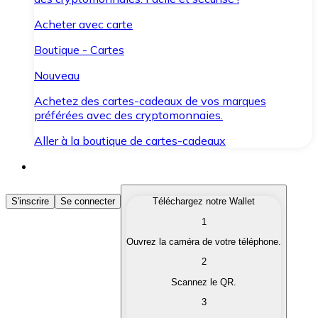
Acheter avec carte
Boutique - Cartes
Nouveau
Achetez des cartes-cadeaux de vos marques
préférées avec des cryptomonnaies.
Aller à la boutique de cartes-cadeaux
Acheter des Cryptomonnaies
S'inscrire
Se connecter
Téléchargez notre Wallet
1
Achetez les cryptomonnaies qui vous intéressent rapid
Ouvrez la caméra de votre téléphone.
Vendre des Cryptomonnaies
2
Convertissez vos cryptomonnaies en monnaie fiduciair
Scannez le QR.
3
Échanger (Swap)