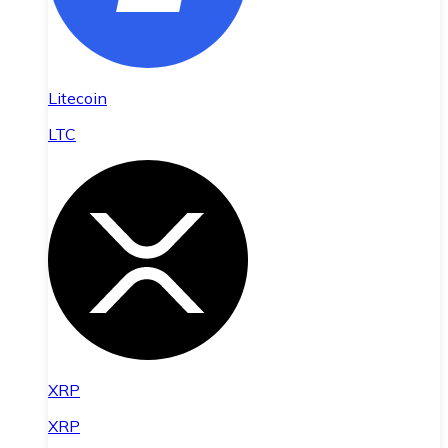
Litecoin
LTC
XRP
XRP