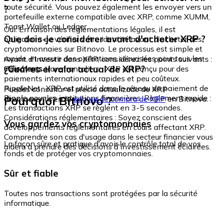
toute sécurité. Vous pouvez également les envoyer vers un
?
portefeuille externe compatible avec XRP, comme XUMM,
Toast Wallet ou Ledger.
Oui. En raison des réglementations légales, il est
Que dois-je considérer avant d'acheter XRP ?
obligatoire de vérifier votre identité avant d'acheter des
cryptomonnaies sur Bitnovo. Le processus est simple et
rapide, et assure des opérations sécurisées pour tous les
Avant d'investir dans XRP, considérez les points suivants :
utilisateurs.
¿Cuál es el valor actual de XRP?
Paiements transfrontaliers : XRP est conçu pour des
paiements internationaux rapides et peu coûteux.
RippleNet : XRP est utilisé dans le réseau de paiement de
Puedes consultar el precio actualizado de XRP
Ripple pour les institutions financières. Règlement rapide :
Pourquoi Bitnovo ?
directamente en la
página de compra de XRP
en Bitnovo.
Les transactions XRP se règlent en 3-5 secondes.
Considérations réglementaires : Soyez conscient des
Vous gardez vos cryptomonnaies
développements réglementaires en cours affectant XRP.
Comprendre son cas d'usage dans le secteur financier vous
La façon sûre et pratique d'avoir le contrôle total de vos
aidera à prendre des décisions d'investissement éclairées.
fonds et de protéger vos cryptomonnaies.
Sûr et fiable
Toutes nos transactions sont protégées par la sécurité
informatique.