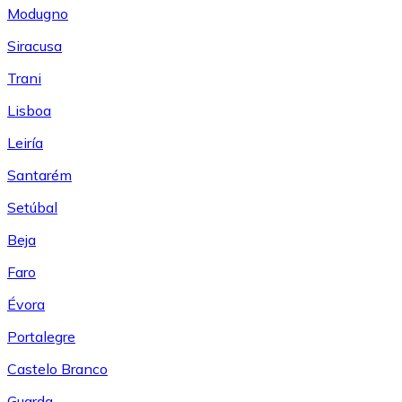
Modugno
Siracusa
Trani
Lisboa
Leiría
Santarém
Setúbal
Beja
Faro
Évora
Portalegre
Castelo Branco
Guarda