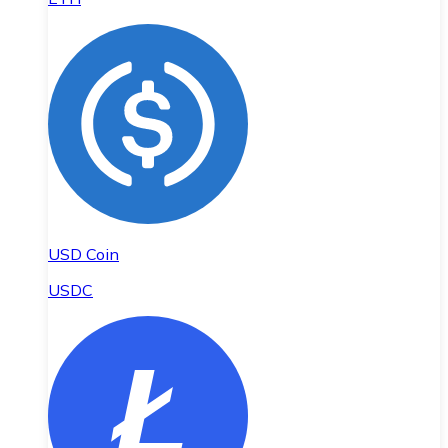
USD Coin
USDC