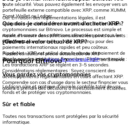
toute sécurité. Vous pouvez également les envoyer vers un
?
portefeuille externe compatible avec XRP, comme XUMM,
Toast Wallet ou Ledger.
Oui. En raison des réglementations légales, il est
Que dois-je considérer avant d'acheter XRP ?
obligatoire de vérifier votre identité avant d'acheter des
cryptomonnaies sur Bitnovo. Le processus est simple et
rapide, et assure des opérations sécurisées pour tous les
Avant d'investir dans XRP, considérez les points suivants :
utilisateurs.
¿Cuál es el valor actual de XRP?
Paiements transfrontaliers : XRP est conçu pour des
paiements internationaux rapides et peu coûteux.
RippleNet : XRP est utilisé dans le réseau de paiement de
Puedes consultar el precio actualizado de XRP
Ripple pour les institutions financières. Règlement rapide :
Pourquoi Bitnovo ?
directamente en la
página de compra de XRP
en Bitnovo.
Les transactions XRP se règlent en 3-5 secondes.
Considérations réglementaires : Soyez conscient des
Vous gardez vos cryptomonnaies
développements réglementaires en cours affectant XRP.
Comprendre son cas d'usage dans le secteur financier vous
La façon sûre et pratique d'avoir le contrôle total de vos
aidera à prendre des décisions d'investissement éclairées.
fonds et de protéger vos cryptomonnaies.
Sûr et fiable
Toutes nos transactions sont protégées par la sécurité
informatique.