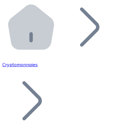
Effectuez des opérations de plus grande envergure. O
Distributeurs automatiques Bitnovo
Intégrez un ATM Bitnovo dans votre entreprise et per
API Bitnovo
Intégrez notre API dans votre écosystème.
Devenir Distributeur
Rejoignez notre réseau de distributeurs et commercialis
Cryptomonnaies
Lister un Token
Ajoutez le token de votre projet à notre service d'acha