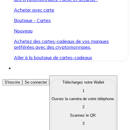
Acheter avec carte
Boutique - Cartes
Nouveau
Achetez des cartes-cadeaux de vos marques
préférées avec des cryptomonnaies.
Aller à la boutique de cartes-cadeaux
Acheter des Cryptomonnaies
S'inscrire
Se connecter
Téléchargez notre Wallet
1
Achetez les cryptomonnaies qui vous intéressent rapid
Ouvrez la caméra de votre téléphone.
Vendre des Cryptomonnaies
2
Convertissez vos cryptomonnaies en monnaie fiduciair
Scannez le QR.
3
Échanger (Swap)