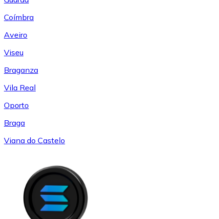
Coímbra
Aveiro
Viseu
Braganza
Vila Real
Oporto
Braga
Viana do Castelo