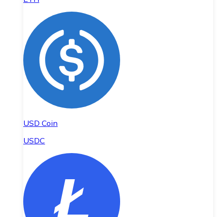
USD Coin
USDC