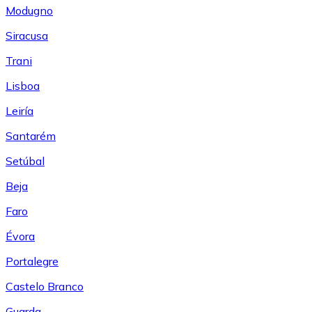
Modugno
Siracusa
Trani
Lisboa
Leiría
Santarém
Setúbal
Beja
Faro
Évora
Portalegre
Castelo Branco
Guarda