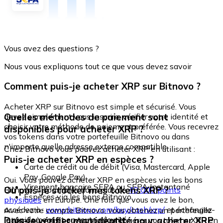
Vous avez des questions ?
Nous vous expliquons tout ce que vous devez savoir
Comment puis-je acheter XRP sur Bitnovo ?
Acheter XRP sur Bitnovo est simple et sécurisé. Vous
Quelles méthodes de paiement sont
devez simplement vous inscrire, vérifier votre identité et
choisir votre méthode de paiement préférée. Vous recevrez
disponibles pour acheter XRP ?
vos tokens dans votre portefeuille Bitnovo ou dans
n'importe quelle adresse externe compatible.
Chez Bitnovo vous pouvez acheter XRP en utilisant :
Puis-je acheter XRP en espèces ?
Carte de crédit ou de débit (Visa, Mastercard, Apple
Pay, Google Pay)
Oui. Vous pouvez acheter XRP en espèces via les bons
Virement bancaire SEPA ou SEPA Instantané
Où puis-je stocker mes tokens XRP ?
Bitnovo, disponibles dans plus de
40 000 points
Espèces via les bons Bitnovo
physiques
en Europe. Une fois que vous avez le bon,
accédez à :
www.bitnovo.com/buy/cash/xrp/
et échangez-
Avec votre compte Bitnovo, vous obtenez un portefeuille
le rapidement et en toute sécurité.
Dois-je vérifier mon identité pour acheter XRP
intégré où vous pouvez stocker et gérer vos tokens XRP en