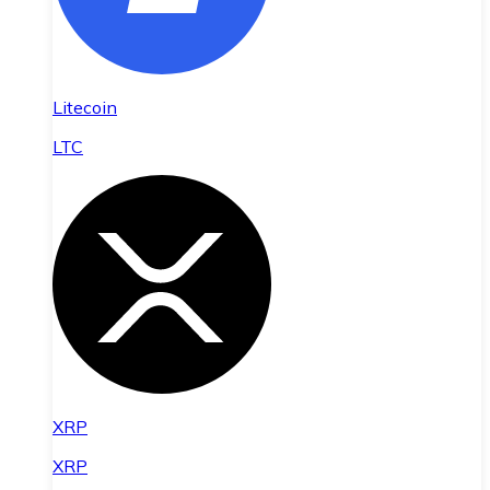
Litecoin
LTC
XRP
XRP