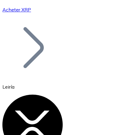
Acheter XRP
Bitcoin
BTC
Leiría
Ethereum
ETH