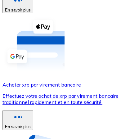
En savoir plus
Voir toutes
Coupons crypto
Achetez des cryptomonnaies en espèces et d'autres m
Acheter avec espèces
Virement SEPA
Ajoutez des fonds à votre compte Bitnovo ou effectuez 
Acheter avec virement bancaire
Acheter xrp par virement bancaire
Carte de crédit / débit
Effectuez votre achat de xrp par virement bancaire
Utilisez les cartes Visa et Mastercard pour acheter des
traditionnel rapidement et en toute sécurité.
Acheter avec carte
Boutique - Cartes
En savoir plus
Nouveau