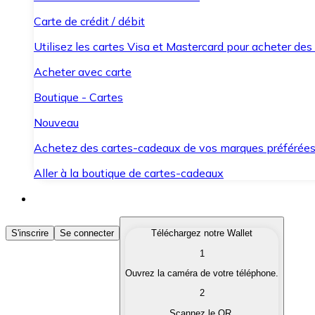
Carte de crédit / débit
Utilisez les cartes Visa et Mastercard pour acheter des
Acheter avec carte
Boutique - Cartes
Nouveau
Achetez des cartes-cadeaux de vos marques préférée
Aller à la boutique de cartes-cadeaux
Acheter des Cryptomonnaies
S'inscrire
Se connecter
Téléchargez notre Wallet
1
Achetez les cryptomonnaies qui vous intéressent rapid
Ouvrez la caméra de votre téléphone.
Vendre des Cryptomonnaies
2
Convertissez vos cryptomonnaies en monnaie fiduciair
Scannez le QR.