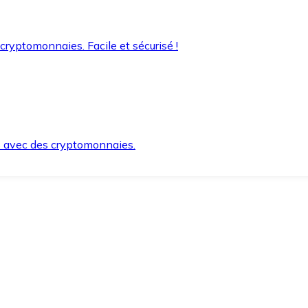
 cryptomonnaies. Facile et sécurisé !
s avec des cryptomonnaies.
ement et en toute sécurité.
e lorsque vous en avez besoin.