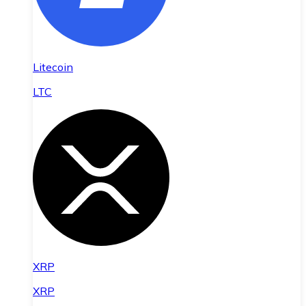
Litecoin
LTC
XRP
XRP