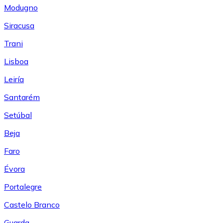
Modugno
Siracusa
Trani
Lisboa
Leiría
Santarém
Setúbal
Beja
Faro
Évora
Portalegre
Castelo Branco
Guarda