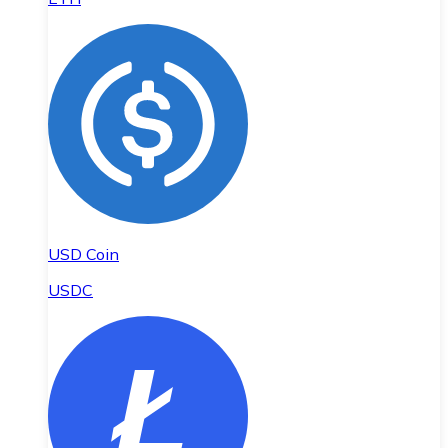
USD Coin
USDC