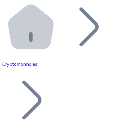
Effectuez des opérations de plus grande envergure. O
Distributeurs automatiques Bitnovo
Intégrez un ATM Bitnovo dans votre entreprise et per
API Bitnovo
Intégrez notre API dans votre écosystème.
Devenir Distributeur
Rejoignez notre réseau de distributeurs et commercialis
Cryptomonnaies
Lister un Token
Ajoutez le token de votre projet à notre service d'acha