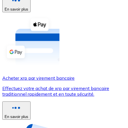
En savoir plus
Voir toutes
Coupons crypto
Achetez des cryptomonnaies en espèces et d'autres m
Acheter avec espèces
Virement SEPA
Ajoutez des fonds à votre compte Bitnovo ou effectuez 
Acheter avec virement bancaire
Acheter xrp par virement bancaire
Carte de crédit / débit
Effectuez votre achat de xrp par virement bancaire
Utilisez les cartes Visa et Mastercard pour acheter des
traditionnel rapidement et en toute sécurité.
Acheter avec carte
Boutique - Cartes
En savoir plus
Nouveau