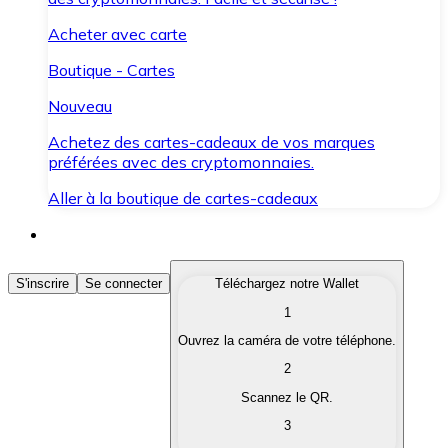
Acheter avec carte
Boutique - Cartes
Nouveau
Achetez des cartes-cadeaux de vos marques
préférées avec des cryptomonnaies.
Aller à la boutique de cartes-cadeaux
Acheter des Cryptomonnaies
S'inscrire
Se connecter
Téléchargez notre Wallet
1
Achetez les cryptomonnaies qui vous intéressent rapid
Ouvrez la caméra de votre téléphone.
Vendre des Cryptomonnaies
2
Convertissez vos cryptomonnaies en monnaie fiduciair
Scannez le QR.
3
Échanger (Swap)