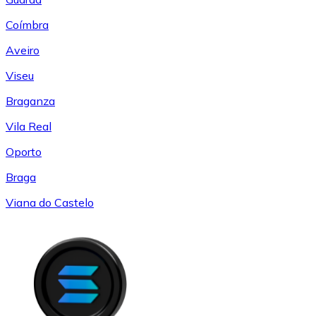
Coímbra
Aveiro
Viseu
Braganza
Vila Real
Oporto
Braga
Viana do Castelo