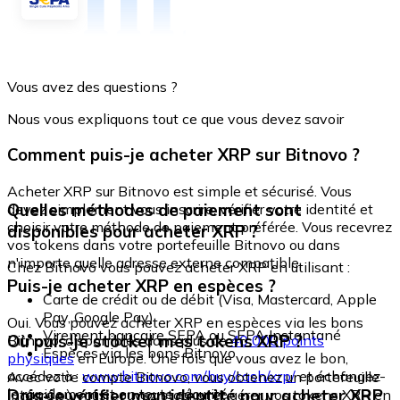
Vous avez des questions ?
Nous vous expliquons tout ce que vous devez savoir
Comment puis-je acheter XRP sur Bitnovo ?
Acheter XRP sur Bitnovo est simple et sécurisé. Vous
Quelles méthodes de paiement sont
devez simplement vous inscrire, vérifier votre identité et
choisir votre méthode de paiement préférée. Vous recevrez
disponibles pour acheter XRP ?
vos tokens dans votre portefeuille Bitnovo ou dans
n'importe quelle adresse externe compatible.
Chez Bitnovo vous pouvez acheter XRP en utilisant :
Puis-je acheter XRP en espèces ?
Carte de crédit ou de débit (Visa, Mastercard, Apple
Pay, Google Pay)
Oui. Vous pouvez acheter XRP en espèces via les bons
Virement bancaire SEPA ou SEPA Instantané
Où puis-je stocker mes tokens XRP ?
Bitnovo, disponibles dans plus de
40 000 points
Espèces via les bons Bitnovo
physiques
en Europe. Une fois que vous avez le bon,
accédez à :
www.bitnovo.com/buy/cash/xrp/
et échangez-
Avec votre compte Bitnovo, vous obtenez un portefeuille
le rapidement et en toute sécurité.
Dois-je vérifier mon identité pour acheter XRP
intégré où vous pouvez stocker et gérer vos tokens XRP en