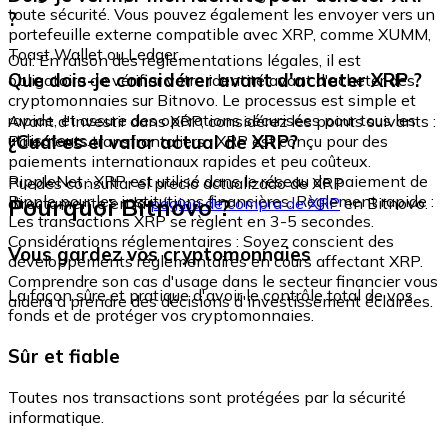
toute sécurité. Vous pouvez également les envoyer vers un
?
portefeuille externe compatible avec XRP, comme XUMM,
Toast Wallet ou Ledger.
Oui. En raison des réglementations légales, il est
Que dois-je considérer avant d'acheter XRP ?
obligatoire de vérifier votre identité avant d'acheter des
cryptomonnaies sur Bitnovo. Le processus est simple et
rapide, et assure des opérations sécurisées pour tous les
Avant d'investir dans XRP, considérez les points suivants :
utilisateurs.
¿Cuál es el valor actual de XRP?
Paiements transfrontaliers : XRP est conçu pour des
paiements internationaux rapides et peu coûteux.
RippleNet : XRP est utilisé dans le réseau de paiement de
Puedes consultar el precio actualizado de XRP
Ripple pour les institutions financières. Règlement rapide :
Pourquoi Bitnovo ?
directamente en la
página de compra de XRP
en Bitnovo.
Les transactions XRP se règlent en 3-5 secondes.
Considérations réglementaires : Soyez conscient des
Vous gardez vos cryptomonnaies
développements réglementaires en cours affectant XRP.
Comprendre son cas d'usage dans le secteur financier vous
La façon sûre et pratique d'avoir le contrôle total de vos
aidera à prendre des décisions d'investissement éclairées.
fonds et de protéger vos cryptomonnaies.
Sûr et fiable
Toutes nos transactions sont protégées par la sécurité
informatique.