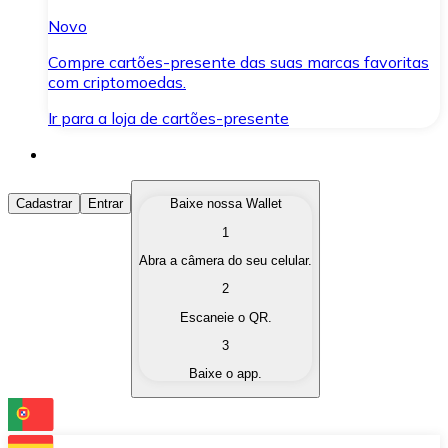
Novo
Compre cartões-presente das suas marcas favoritas
com criptomoedas.
Ir para a loja de cartões-presente
Comprar Criptomoedas
Cadastrar
Entrar
Baixe nossa Wallet
1
Compre as criptomoedas de seu interesse de forma ráp
Abra a câmera do seu celular.
Vender Criptomoedas
2
Converta suas criptomoedas em moeda fiduciária quand
Escaneie o QR.
3
Trocar (Swap)
Baixe o app.
Troque uma criptomoeda por outra instantaneamente,
Carteira Bitnovo