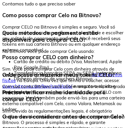
Contamos tudo o que precisa saber
Como posso comprar Celo na Bitnovo?
Comprar CELO na Bitnovo é simples e seguro. Você só
Quais métodos de pagamento estão
precisa criar uma conta, verificar sua identidade e escolher
seu método de pagamento preferido. Você receberá seus
disponíveis para comprar CELO?
tokens em sua carteira Bitnovo ou em qualquer endereço
externo compatível.
Na Bitnovo você pode comprar Celo usando:
Posso comprar CELO com dinheiro?
Cartão de crédito ou débito (Visa, Mastercard, Apple
Pay, Google Pay)
Sim. Você pode comprar Celo com dinheiro através de
Transferência bancária SEPA ou SEPA Instantânea
Onde posso armazenar meus tokens CELO?
vouchers Bitnovo, disponíveis em mais de
40.000 pontos
Dinheiro através de vouchers Bitnovo
físicos
na Europa. Uma vez que tenha o voucher, acesse:
www.bitnovo.com/buy/cash/celo/
e resgate-o rápida e
Com sua conta Bitnovo você obtém uma carteira integrada
seguramente.
Preciso verificar minha identidade para
onde pode armazenar e gerenciar seus tokens CELO com
segurança. Você também pode enviá-los para uma carteira
comprar CELO?
externa compatível com Celo, como Valora, Metamask ou
Ledger.
Sim. Devido às regulamentações legais, é obrigatório
O que devo considerar antes de comprar Celo?
verificar sua identidade antes de comprar criptomoedas na
Bitnovo. O processo é simples e rápido, e garante
operações seguras para todos os usuários.