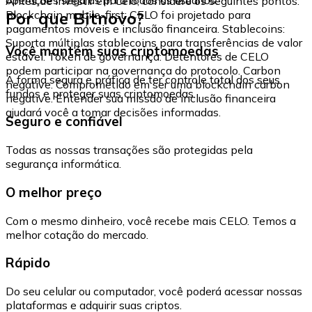
Antes de investir em Celo, considere os seguintes pontos:
Por que Bitnovo?
Blockchain mobile-first: CELO foi projetado para
pagamentos móveis e inclusão financeira. Stablecoins:
Suporta múltiplas stablecoins para transferências de valor
Você mantém suas criptomoedas
estável. Token de governança: Detentores de CELO
podem participar na governança do protocolo. Carbon
A forma segura e prática de ter controle total dos seus
negative: Comprometido em ser uma blockchain carbon
fundos e proteger suas criptomoedas.
negative. Entender sua missão de inclusão financeira
ajudará você a tomar decisões informadas.
Seguro e confiável
Todas as nossas transações são protegidas pela
segurança informática.
O melhor preço
Com o mesmo dinheiro, você recebe mais CELO. Temos a
melhor cotação do mercado.
Rápido
Do seu celular ou computador, você poderá acessar nossas
plataformas e adquirir suas criptos.