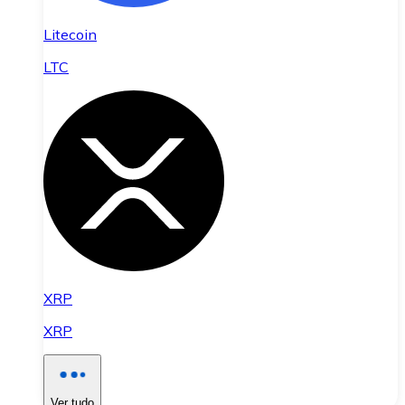
Litecoin
LTC
XRP
XRP
Ver tudo