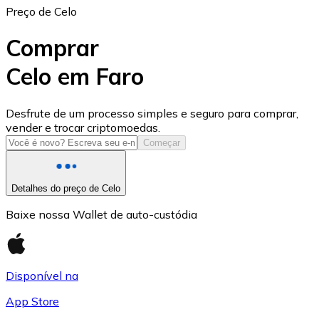
Preço de Celo
Comprar
Celo em Faro
USD Coin
Desfrute de um processo simples e seguro para comprar,
vender e trocar criptomoedas.
USDC
Começar
Detalhes do preço de Celo
Baixe nossa Wallet de auto-custódia
Disponível na
App Store
Litecoin