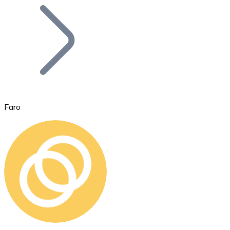
Bitcoin
BTC
Faro
Ethereum
ETH