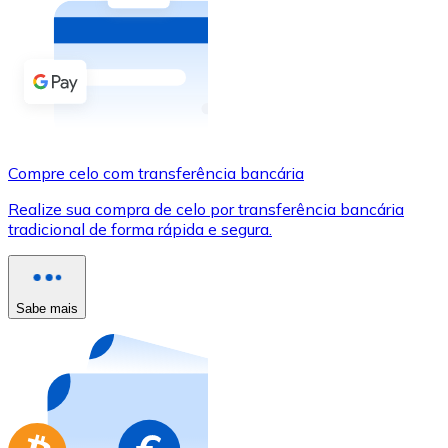
Compre criptomoedas com dinheiro e outros métodos d
Comprar com dinheiro
Transferência SEPA
Adicione fundos à sua conta Bitnovo ou faça compras d
Compre celo com transferência bancária
Comprar com transferência bancária
Realize sua compra de celo por transferência bancária
Cartão de crédito / débito
tradicional de forma rápida e segura.
Use cartões Visa e Mastercard para comprar criptomoed
Comprar com cartão
Sabe mais
Loja - Cartões-presente
Novo
Compre cartões-presente das suas marcas favoritas c
Ir para a loja de cartões-presente