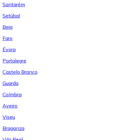
Santarém
Setúbal
Beja
Faro
Évora
Portalegre
Castelo Branco
Guarda
Coímbra
Aveiro
Viseu
Braganza
Vila Real