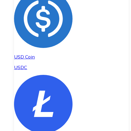
USD Coin
USDC