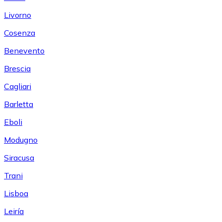
Livorno
Cosenza
Benevento
Brescia
Cagliari
Barletta
Eboli
Modugno
Siracusa
Trani
Lisboa
Leiría