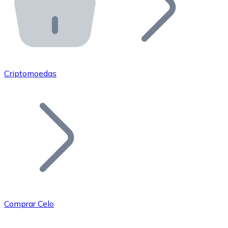
API Bitnovo
Integre nossa API no seu ecossistema.
Tornar-se Revendedor
Junte-se à nossa rede de revendedores e comercialize 
Criptomoedas
Adicionar um Token
Adicione o token do seu projeto ao nosso serviço de c
Comprar Celo