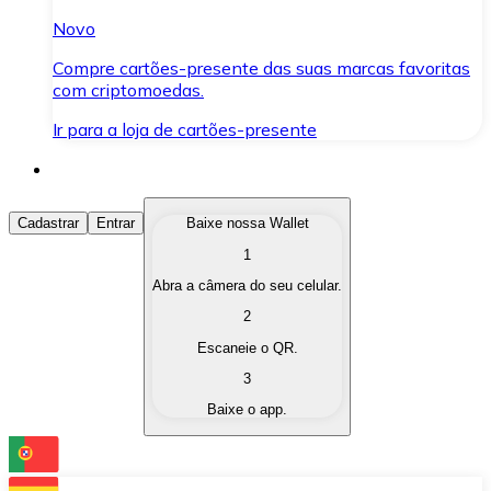
Novo
Compre cartões-presente das suas marcas favoritas
com criptomoedas.
Ir para a loja de cartões-presente
Comprar Criptomoedas
Cadastrar
Entrar
Baixe nossa Wallet
1
Compre as criptomoedas de seu interesse de forma ráp
Abra a câmera do seu celular.
Vender Criptomoedas
2
Converta suas criptomoedas em moeda fiduciária quand
Escaneie o QR.
3
Trocar (Swap)
Baixe o app.
Troque uma criptomoeda por outra instantaneamente,
Carteira Bitnovo