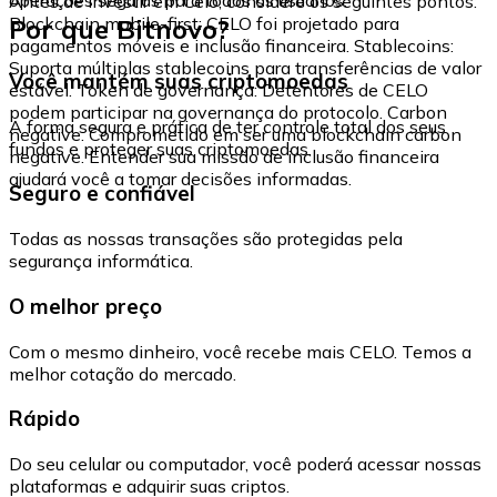
Antes de investir em Celo, considere os seguintes pontos:
Por que Bitnovo?
Blockchain mobile-first: CELO foi projetado para
pagamentos móveis e inclusão financeira. Stablecoins:
Suporta múltiplas stablecoins para transferências de valor
Você mantém suas criptomoedas
estável. Token de governança: Detentores de CELO
podem participar na governança do protocolo. Carbon
A forma segura e prática de ter controle total dos seus
negative: Comprometido em ser uma blockchain carbon
fundos e proteger suas criptomoedas.
negative. Entender sua missão de inclusão financeira
ajudará você a tomar decisões informadas.
Seguro e confiável
Todas as nossas transações são protegidas pela
segurança informática.
O melhor preço
Com o mesmo dinheiro, você recebe mais CELO. Temos a
melhor cotação do mercado.
Rápido
Do seu celular ou computador, você poderá acessar nossas
plataformas e adquirir suas criptos.