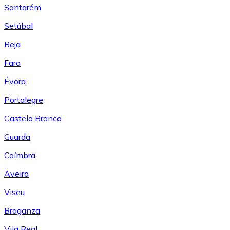
Santarém
Setúbal
Beja
Faro
Évora
Portalegre
Castelo Branco
Guarda
Coímbra
Aveiro
Viseu
Braganza
Vila Real