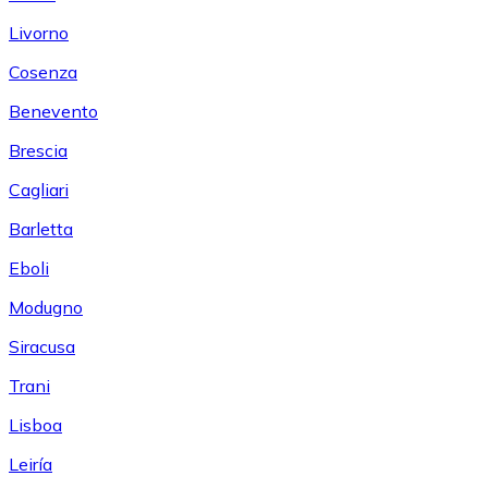
Livorno
Cosenza
Benevento
Brescia
Cagliari
Barletta
Eboli
Modugno
Siracusa
Trani
Lisboa
Leiría