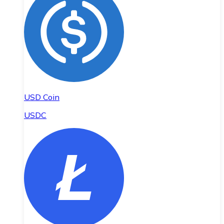
USD Coin
USDC