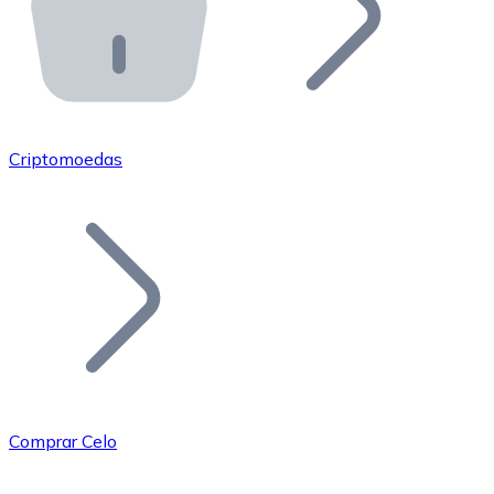
API Bitnovo
Integre nossa API no seu ecossistema.
Tornar-se Revendedor
Junte-se à nossa rede de revendedores e comercialize 
Criptomoedas
Adicionar um Token
Adicione o token do seu projeto ao nosso serviço de c
Comprar Celo