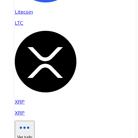
Litecoin
LTC
XRP
XRP
Ver tudo