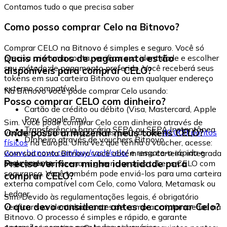
Contamos tudo o que precisa saber
Como posso comprar Celo na Bitnovo?
Comprar CELO na Bitnovo é simples e seguro. Você só
Quais métodos de pagamento estão
precisa criar uma conta, verificar sua identidade e escolher
seu método de pagamento preferido. Você receberá seus
disponíveis para comprar CELO?
tokens em sua carteira Bitnovo ou em qualquer endereço
externo compatível.
Na Bitnovo você pode comprar Celo usando:
Posso comprar CELO com dinheiro?
Cartão de crédito ou débito (Visa, Mastercard, Apple
Pay, Google Pay)
Sim. Você pode comprar Celo com dinheiro através de
Transferência bancária SEPA ou SEPA Instantânea
Onde posso armazenar meus tokens CELO?
vouchers Bitnovo, disponíveis em mais de
40.000 pontos
Dinheiro através de vouchers Bitnovo
físicos
na Europa. Uma vez que tenha o voucher, acesse:
www.bitnovo.com/buy/cash/celo/
e resgate-o rápida e
Com sua conta Bitnovo você obtém uma carteira integrada
seguramente.
Preciso verificar minha identidade para
onde pode armazenar e gerenciar seus tokens CELO com
segurança. Você também pode enviá-los para uma carteira
comprar CELO?
externa compatível com Celo, como Valora, Metamask ou
Ledger.
Sim. Devido às regulamentações legais, é obrigatório
O que devo considerar antes de comprar Celo?
verificar sua identidade antes de comprar criptomoedas na
Bitnovo. O processo é simples e rápido, e garante
operações seguras para todos os usuários.