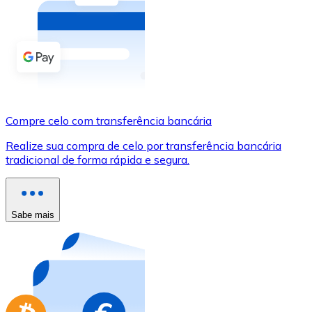
Compre criptomoedas com dinheiro e outros métodos d
Comprar com dinheiro
Transferência SEPA
Adicione fundos à sua conta Bitnovo ou faça compras d
Compre celo com transferência bancária
Comprar com transferência bancária
Realize sua compra de celo por transferência bancária
Cartão de crédito / débito
tradicional de forma rápida e segura.
Use cartões Visa e Mastercard para comprar criptomoed
Comprar com cartão
Sabe mais
Loja - Cartões-presente
Novo
Compre cartões-presente das suas marcas favoritas c
Ir para a loja de cartões-presente