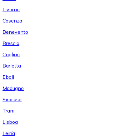
Livorno
Cosenza
Benevento
Brescia
Cagliari
Barletta
Eboli
Modugno
Siracusa
Trani
Lisboa
Leiría