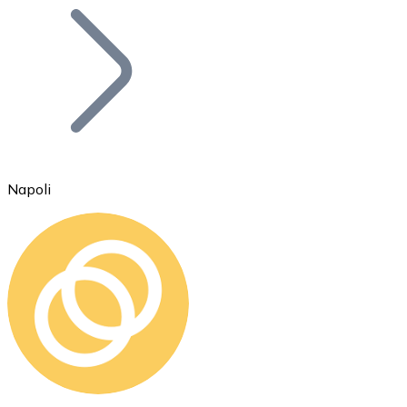
Bitcoin
BTC
Napoli
Ethereum
ETH