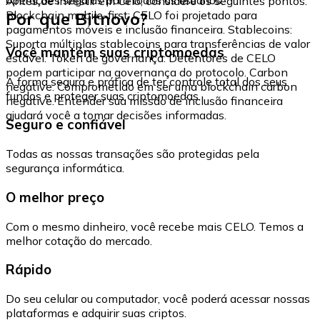
Antes de investir em Celo, considere os seguintes pontos:
Por que Bitnovo?
Blockchain mobile-first: CELO foi projetado para
pagamentos móveis e inclusão financeira. Stablecoins:
Suporta múltiplas stablecoins para transferências de valor
Você mantém suas criptomoedas
estável. Token de governança: Detentores de CELO
podem participar na governança do protocolo. Carbon
A forma segura e prática de ter controle total dos seus
negative: Comprometido em ser uma blockchain carbon
fundos e proteger suas criptomoedas.
negative. Entender sua missão de inclusão financeira
ajudará você a tomar decisões informadas.
Seguro e confiável
Todas as nossas transações são protegidas pela
segurança informática.
O melhor preço
Com o mesmo dinheiro, você recebe mais CELO. Temos a
melhor cotação do mercado.
Rápido
Do seu celular ou computador, você poderá acessar nossas
plataformas e adquirir suas criptos.