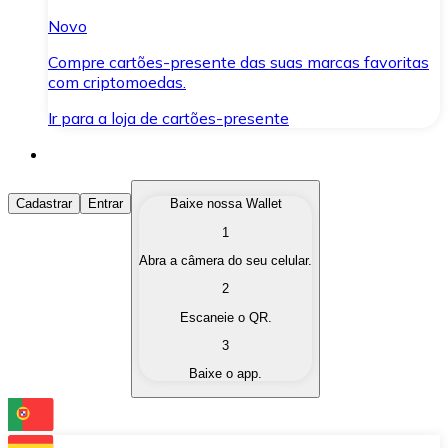
Novo
Compre cartões-presente das suas marcas favoritas
com criptomoedas.
Ir para a loja de cartões-presente
Comprar Criptomoedas
Cadastrar
Entrar
Baixe nossa Wallet
1
Compre as criptomoedas de seu interesse de forma ráp
Abra a câmera do seu celular.
Vender Criptomoedas
2
Converta suas criptomoedas em moeda fiduciária quand
Escaneie o QR.
3
Trocar (Swap)
Baixe o app.
Troque uma criptomoeda por outra instantaneamente,
Carteira Bitnovo