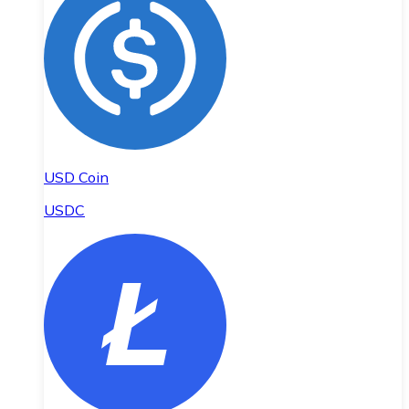
USD Coin
USDC