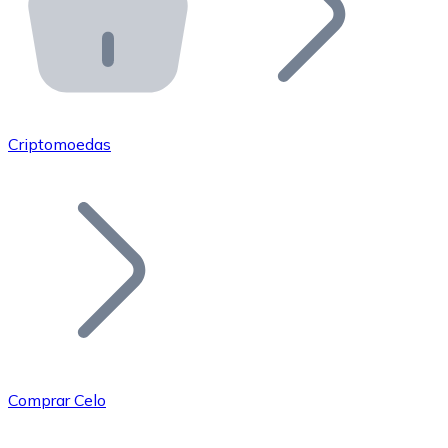
API Bitnovo
Integre nossa API no seu ecossistema.
Tornar-se Revendedor
Junte-se à nossa rede de revendedores e comercialize 
Criptomoedas
Adicionar um Token
Adicione o token do seu projeto ao nosso serviço de c
Comprar Celo