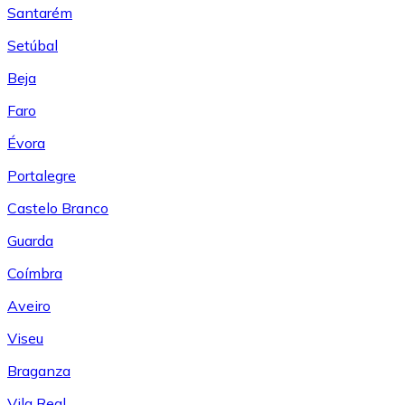
Santarém
Setúbal
Beja
Faro
Évora
Portalegre
Castelo Branco
Guarda
Coímbra
Aveiro
Viseu
Braganza
Vila Real