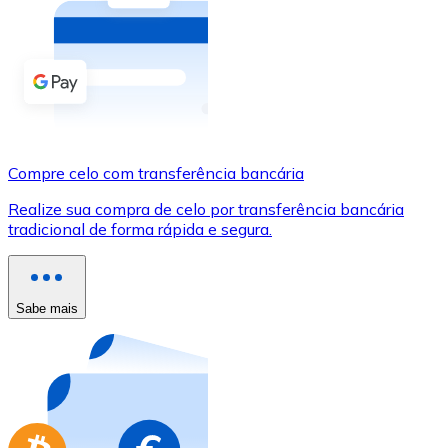
Compre criptomoedas com dinheiro e outros métodos d
Comprar com dinheiro
Transferência SEPA
Adicione fundos à sua conta Bitnovo ou faça compras d
Compre celo com transferência bancária
Comprar com transferência bancária
Realize sua compra de celo por transferência bancária
Cartão de crédito / débito
tradicional de forma rápida e segura.
Use cartões Visa e Mastercard para comprar criptomoed
Comprar com cartão
Sabe mais
Loja - Cartões-presente
Novo
Compre cartões-presente das suas marcas favoritas c
Ir para a loja de cartões-presente