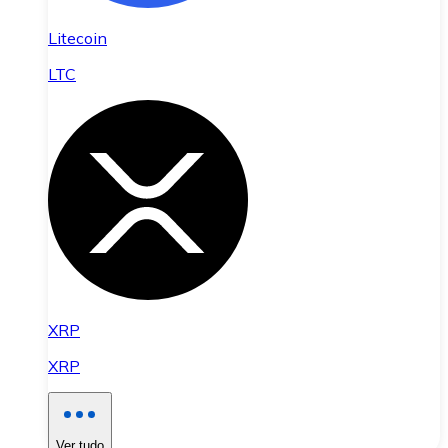
Litecoin
LTC
XRP
XRP
Ver tudo