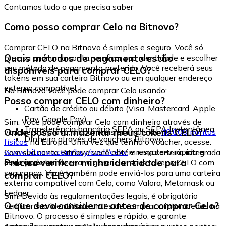
Contamos tudo o que precisa saber
Como posso comprar Celo na Bitnovo?
Comprar CELO na Bitnovo é simples e seguro. Você só
Quais métodos de pagamento estão
precisa criar uma conta, verificar sua identidade e escolher
seu método de pagamento preferido. Você receberá seus
disponíveis para comprar CELO?
tokens em sua carteira Bitnovo ou em qualquer endereço
externo compatível.
Na Bitnovo você pode comprar Celo usando:
Posso comprar CELO com dinheiro?
Cartão de crédito ou débito (Visa, Mastercard, Apple
Pay, Google Pay)
Sim. Você pode comprar Celo com dinheiro através de
Transferência bancária SEPA ou SEPA Instantânea
Onde posso armazenar meus tokens CELO?
vouchers Bitnovo, disponíveis em mais de
40.000 pontos
Dinheiro através de vouchers Bitnovo
físicos
na Europa. Uma vez que tenha o voucher, acesse:
www.bitnovo.com/buy/cash/celo/
e resgate-o rápida e
Com sua conta Bitnovo você obtém uma carteira integrada
seguramente.
Preciso verificar minha identidade para
onde pode armazenar e gerenciar seus tokens CELO com
segurança. Você também pode enviá-los para uma carteira
comprar CELO?
externa compatível com Celo, como Valora, Metamask ou
Ledger.
Sim. Devido às regulamentações legais, é obrigatório
O que devo considerar antes de comprar Celo?
verificar sua identidade antes de comprar criptomoedas na
Bitnovo. O processo é simples e rápido, e garante
operações seguras para todos os usuários.