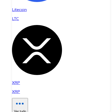
Litecoin
LTC
XRP
XRP
Ver tudo