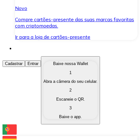
Novo
Compre cartões-presente das suas marcas favoritas
com criptomoedas.
Ir para a loja de cartões-presente
Comprar Criptomoedas
Cadastrar
Entrar
Baixe nossa Wallet
1
Compre as criptomoedas de seu interesse de forma ráp
Abra a câmera do seu celular.
Vender Criptomoedas
2
Converta suas criptomoedas em moeda fiduciária quand
Escaneie o QR.
3
Trocar (Swap)
Baixe o app.
Troque uma criptomoeda por outra instantaneamente,
Carteira Bitnovo