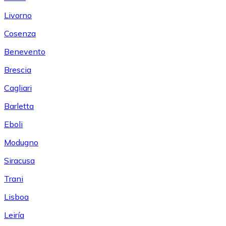
Livorno
Cosenza
Benevento
Brescia
Cagliari
Barletta
Eboli
Modugno
Siracusa
Trani
Lisboa
Leiría