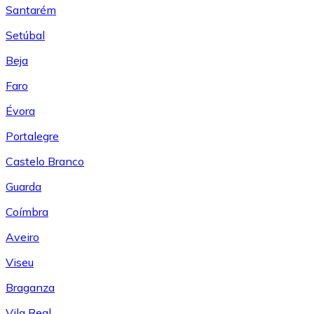
Santarém
Setúbal
Beja
Faro
Évora
Portalegre
Castelo Branco
Guarda
Coímbra
Aveiro
Viseu
Braganza
Vila Real