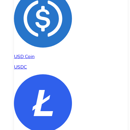
USD Coin
USDC