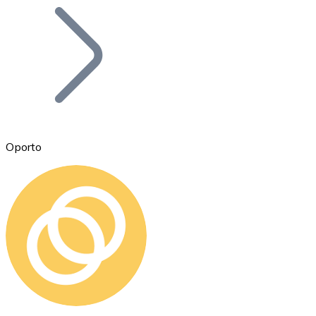
Bitcoin
BTC
Oporto
Ethereum
ETH