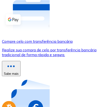
Compre criptomoedas com dinheiro e outros métodos d
Comprar com dinheiro
Transferência SEPA
Adicione fundos à sua conta Bitnovo ou faça compras d
Compre celo com transferência bancária
Comprar com transferência bancária
Realize sua compra de celo por transferência bancária
Cartão de crédito / débito
tradicional de forma rápida e segura.
Use cartões Visa e Mastercard para comprar criptomoed
Comprar com cartão
Sabe mais
Loja - Cartões-presente
Novo
Compre cartões-presente das suas marcas favoritas c
Ir para a loja de cartões-presente