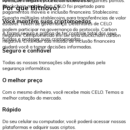
Antes de investir em Celo, considere os seguintes pontos:
Por que Bitnovo?
Blockchain mobile-first: CELO foi projetado para
pagamentos móveis e inclusão financeira. Stablecoins:
Suporta múltiplas stablecoins para transferências de valor
Você mantém suas criptomoedas
estável. Token de governança: Detentores de CELO
podem participar na governança do protocolo. Carbon
A forma segura e prática de ter controle total dos seus
negative: Comprometido em ser uma blockchain carbon
fundos e proteger suas criptomoedas.
negative. Entender sua missão de inclusão financeira
ajudará você a tomar decisões informadas.
Seguro e confiável
Todas as nossas transações são protegidas pela
segurança informática.
O melhor preço
Com o mesmo dinheiro, você recebe mais CELO. Temos a
melhor cotação do mercado.
Rápido
Do seu celular ou computador, você poderá acessar nossas
plataformas e adquirir suas criptos.