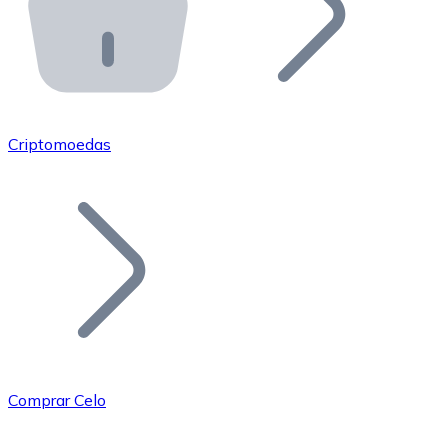
API Bitnovo
Integre nossa API no seu ecossistema.
Tornar-se Revendedor
Junte-se à nossa rede de revendedores e comercialize 
Criptomoedas
Adicionar um Token
Adicione o token do seu projeto ao nosso serviço de c
Comprar Celo