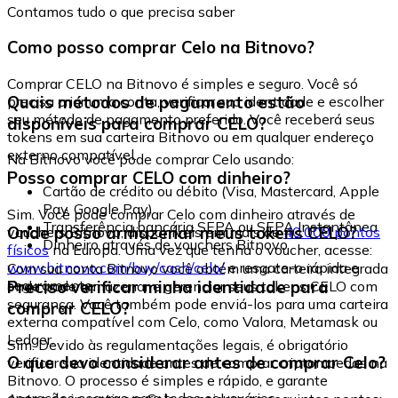
Contamos tudo o que precisa saber
Como posso comprar Celo na Bitnovo?
Comprar CELO na Bitnovo é simples e seguro. Você só
Quais métodos de pagamento estão
precisa criar uma conta, verificar sua identidade e escolher
seu método de pagamento preferido. Você receberá seus
disponíveis para comprar CELO?
tokens em sua carteira Bitnovo ou em qualquer endereço
externo compatível.
Na Bitnovo você pode comprar Celo usando:
Posso comprar CELO com dinheiro?
Cartão de crédito ou débito (Visa, Mastercard, Apple
Pay, Google Pay)
Sim. Você pode comprar Celo com dinheiro através de
Transferência bancária SEPA ou SEPA Instantânea
Onde posso armazenar meus tokens CELO?
vouchers Bitnovo, disponíveis em mais de
40.000 pontos
Dinheiro através de vouchers Bitnovo
físicos
na Europa. Uma vez que tenha o voucher, acesse:
www.bitnovo.com/buy/cash/celo/
e resgate-o rápida e
Com sua conta Bitnovo você obtém uma carteira integrada
seguramente.
Preciso verificar minha identidade para
onde pode armazenar e gerenciar seus tokens CELO com
segurança. Você também pode enviá-los para uma carteira
comprar CELO?
externa compatível com Celo, como Valora, Metamask ou
Ledger.
Sim. Devido às regulamentações legais, é obrigatório
O que devo considerar antes de comprar Celo?
verificar sua identidade antes de comprar criptomoedas na
Bitnovo. O processo é simples e rápido, e garante
operações seguras para todos os usuários.