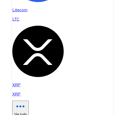
Litecoin
LTC
XRP
XRP
Ver tudo