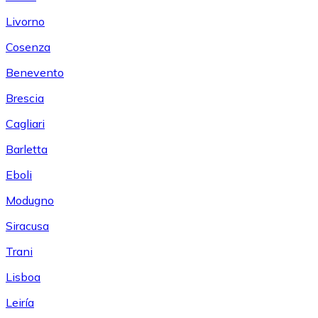
Livorno
Cosenza
Benevento
Brescia
Cagliari
Barletta
Eboli
Modugno
Siracusa
Trani
Lisboa
Leiría