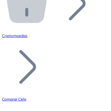
API Bitnovo
Integre nossa API no seu ecossistema.
Tornar-se Revendedor
Junte-se à nossa rede de revendedores e comercialize 
Criptomoedas
Adicionar um Token
Adicione o token do seu projeto ao nosso serviço de c
Comprar Celo