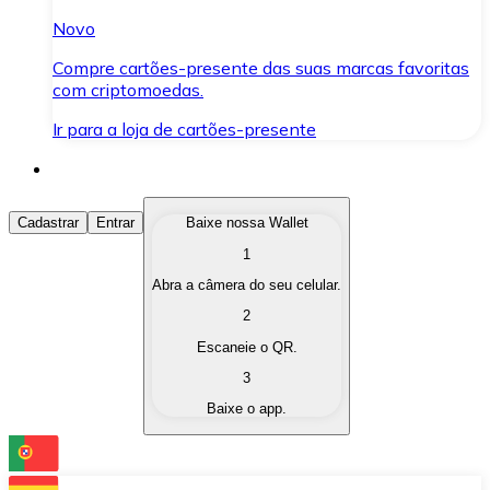
Novo
Compre cartões-presente das suas marcas favoritas
com criptomoedas.
Ir para a loja de cartões-presente
Comprar Criptomoedas
Cadastrar
Entrar
Baixe nossa Wallet
1
Compre as criptomoedas de seu interesse de forma ráp
Abra a câmera do seu celular.
Vender Criptomoedas
2
Converta suas criptomoedas em moeda fiduciária quand
Escaneie o QR.
3
Trocar (Swap)
Baixe o app.
Troque uma criptomoeda por outra instantaneamente,
Carteira Bitnovo