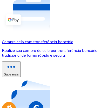
Compre criptomoedas com dinheiro e outros métodos d
Comprar com dinheiro
Transferência SEPA
Adicione fundos à sua conta Bitnovo ou faça compras d
Compre celo com transferência bancária
Comprar com transferência bancária
Realize sua compra de celo por transferência bancária
Cartão de crédito / débito
tradicional de forma rápida e segura.
Use cartões Visa e Mastercard para comprar criptomoed
Comprar com cartão
Sabe mais
Loja - Cartões-presente
Novo
Compre cartões-presente das suas marcas favoritas c
Ir para a loja de cartões-presente