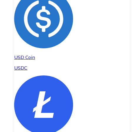
USD Coin
USDC