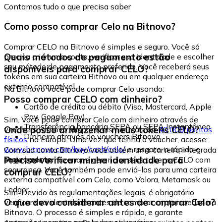
Contamos tudo o que precisa saber
Como posso comprar Celo na Bitnovo?
Comprar CELO na Bitnovo é simples e seguro. Você só
Quais métodos de pagamento estão
precisa criar uma conta, verificar sua identidade e escolher
seu método de pagamento preferido. Você receberá seus
disponíveis para comprar CELO?
tokens em sua carteira Bitnovo ou em qualquer endereço
externo compatível.
Na Bitnovo você pode comprar Celo usando:
Posso comprar CELO com dinheiro?
Cartão de crédito ou débito (Visa, Mastercard, Apple
Pay, Google Pay)
Sim. Você pode comprar Celo com dinheiro através de
Transferência bancária SEPA ou SEPA Instantânea
Onde posso armazenar meus tokens CELO?
vouchers Bitnovo, disponíveis em mais de
40.000 pontos
Dinheiro através de vouchers Bitnovo
físicos
na Europa. Uma vez que tenha o voucher, acesse:
www.bitnovo.com/buy/cash/celo/
e resgate-o rápida e
Com sua conta Bitnovo você obtém uma carteira integrada
seguramente.
Preciso verificar minha identidade para
onde pode armazenar e gerenciar seus tokens CELO com
segurança. Você também pode enviá-los para uma carteira
comprar CELO?
externa compatível com Celo, como Valora, Metamask ou
Ledger.
Sim. Devido às regulamentações legais, é obrigatório
O que devo considerar antes de comprar Celo?
verificar sua identidade antes de comprar criptomoedas na
Bitnovo. O processo é simples e rápido, e garante
operações seguras para todos os usuários.