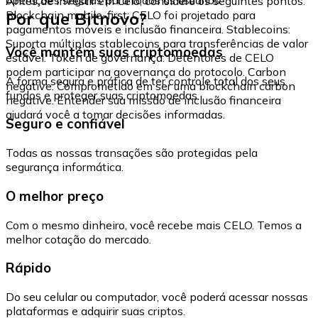
Antes de investir em Celo, considere os seguintes pontos:
Por que Bitnovo?
Blockchain mobile-first: CELO foi projetado para
pagamentos móveis e inclusão financeira. Stablecoins:
Suporta múltiplas stablecoins para transferências de valor
Você mantém suas criptomoedas
estável. Token de governança: Detentores de CELO
podem participar na governança do protocolo. Carbon
A forma segura e prática de ter controle total dos seus
negative: Comprometido em ser uma blockchain carbon
fundos e proteger suas criptomoedas.
negative. Entender sua missão de inclusão financeira
ajudará você a tomar decisões informadas.
Seguro e confiável
Todas as nossas transações são protegidas pela
segurança informática.
O melhor preço
Com o mesmo dinheiro, você recebe mais CELO. Temos a
melhor cotação do mercado.
Rápido
Do seu celular ou computador, você poderá acessar nossas
plataformas e adquirir suas criptos.