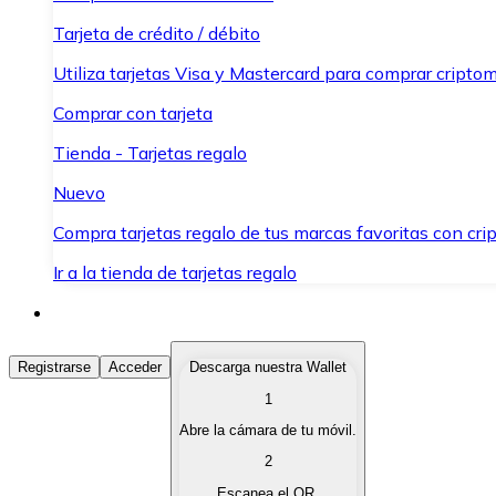
Tarjeta de crédito / débito
Utiliza tarjetas Visa y Mastercard para comprar criptom
Comprar con tarjeta
Tienda - Tarjetas regalo
Nuevo
Compra tarjetas regalo de tus marcas favoritas con cr
Ir a la tienda de tarjetas regalo
Comprar Criptomonedas
Registrarse
Acceder
Descarga nuestra Wallet
1
Compra criptomonedas con diferentes métodos de pag
Abre la cámara de tu móvil.
Vender Criptomonedas
2
Vende tus criptomonedas de forma rápida y segura.
Escanea el QR.