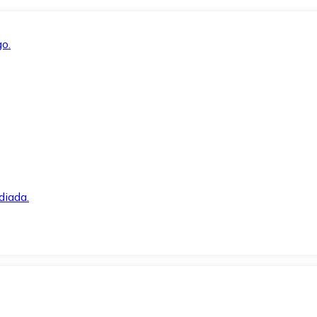
o.
diada.