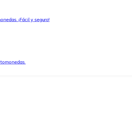
onedas. ¡Fácil y seguro!
iptomonedas.
o.