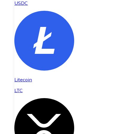
USDC
Litecoin
LTC