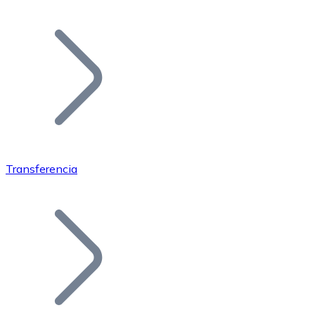
Listar Token
Añade tu proyecto a nuestro ecosistema.
Transferencia
Bitcoin
BTC