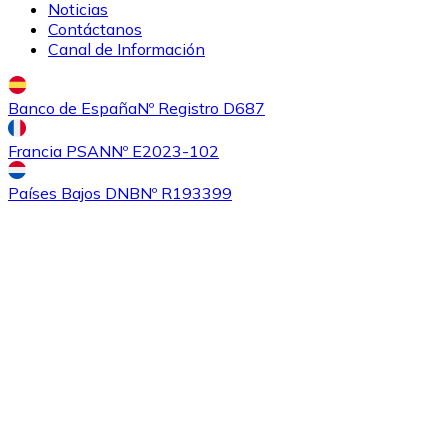
Noticias
Contáctanos
Canal de Información
Banco de España
Nº Registro D687
Comprar
Ethereum Classic
con transferencia bancaria
Francia PSAN
Nº E2023-102
ETC
Países Bajos DNB
Nº R193399
Comprar
Algorand
con transferencia bancaria
ALGO