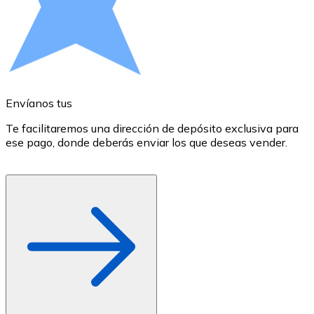
Comprar con Transferencia
Tarjeta de crédito / débito
Utiliza tarjetas Visa y Mastercard para comprar criptom
Comprar con tarjeta
Envíanos tus
E
Tienda - Tarjetas regalo
Te facilitaremos una dirección de depósito exclusiva para
E
Nuevo
ese pago, donde deberás enviar los que deseas vender.
r
d
Compra tarjetas regalo de tus marcas favoritas con cr
Ir a la tienda de tarjetas regalo