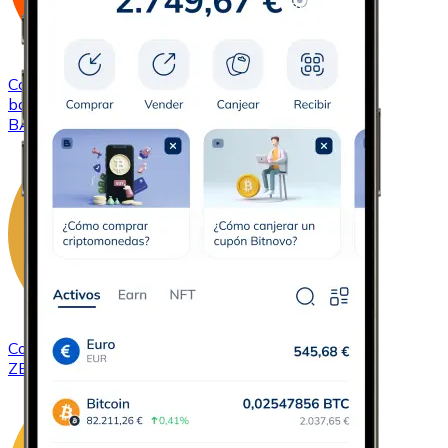
Comprar
Basic Attention Token
con transferencia
bancaria
BAT
Comprar
ZCash
con transferencia bancaria
ZEC