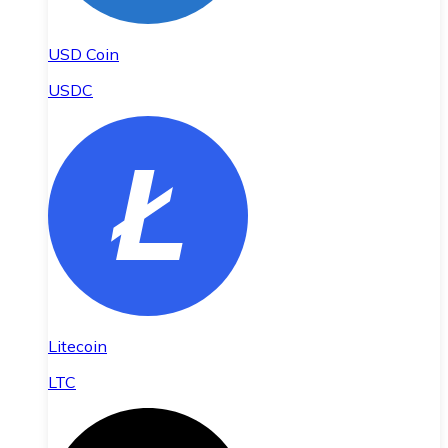
USD Coin
USDC
Litecoin
LTC