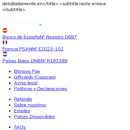
detalladamente en</title> <subtitle>este enlace.
</subtitle>
Comprar
Shiba Inu
con transferencia bancaria
SHIB
Banco de España
Nº Registro D687
Francia PSAN
Nº E2023-102
Países Bajos DNB
Nº R193399
Bitnovo Pay
Giftcards (Cupones)
Aviso legal
Políticas y Declaraciones
Referido
Comprar
Uniswap
con transferencia bancaria
Sobre nosotros
UNI
Empleo
Países Disponibles
FAQs