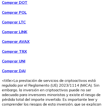
Comprar DOT
Comprar POL
Comprar
Wrapped Bitcoin
con transferencia bancaria
WBTC
Comprar LTC
Comprar LINK
Comprar AVAX
Comprar TRX
Comprar UNI
Comprar DAI
Comprar
Avalanche
con transferencia bancaria
AVAX
<title>La prestación de servicios de criptoactivos está
regulada por el Reglamento (UE) 2023/1114 (MiCA). Sin
embargo, la inversión en criptoactivos puede no ser
adecuada para inversores minoristas y existe el riesgo de
pérdida total del importe invertido. Es importante leer y
comprender los riesgos de esta inversión, que se explican