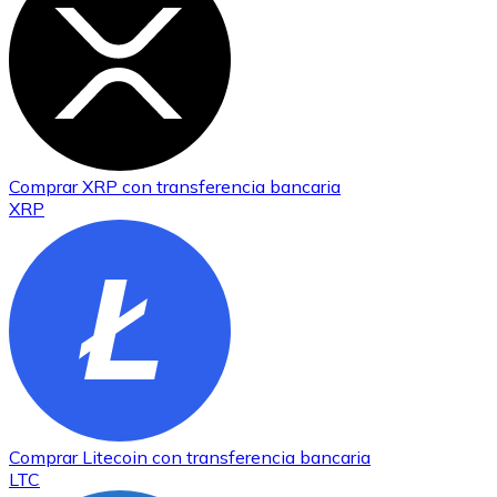
Comprar
XRP
con transferencia bancaria
XRP
Comprar
Litecoin
con transferencia bancaria
LTC