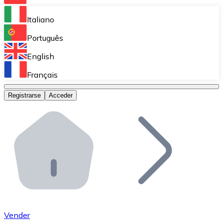
Bitnovo Ramp
Italiano
Integra nuestra solución en tu plataforma.
Português
Bitnovo Giftcards
English
Vende nuestras tarjetas regalo en tu negocio.
Français
Bitnovo OTC
Registrarse
Acceder
Realiza operaciones de gran volumen.
Bitnovo ATM
Integra un ATM Bitnovo en tu negocio y permite que t
Bitnovo API
Integra nuestra API en tu ecosistema.
Conviértete en Distribuidor
Únete a nuestra red de distribuidores.
Vender