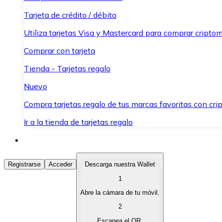
Tarjeta de crédito / débito
Utiliza tarjetas Visa y Mastercard para comprar criptom
Comprar con tarjeta
Tienda - Tarjetas regalo
Nuevo
Compra tarjetas regalo de tus marcas favoritas con cr
Ir a la tienda de tarjetas regalo
Comprar Criptomonedas
Registrarse
Acceder
Descarga nuestra Wallet
1
Compra criptomonedas con diferentes métodos de pag
Abre la cámara de tu móvil.
Vender Criptomonedas
2
Vende tus criptomonedas de forma rápida y segura.
Escanea el QR.