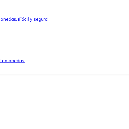
onedas. ¡Fácil y seguro!
iptomonedas.
o.