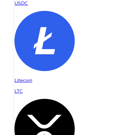
USDC
Litecoin
LTC