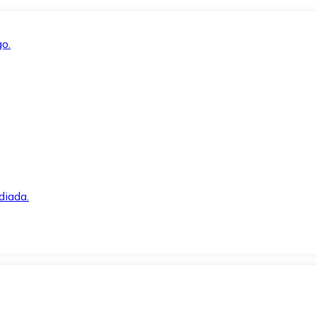
o.
diada.