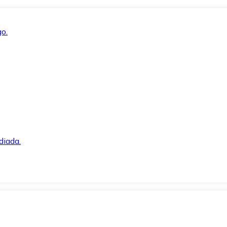
o.
diada.