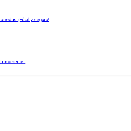
onedas. ¡Fácil y seguro!
iptomonedas.
o.