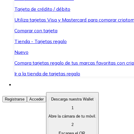
Tarjeta de crédito / débito
Utiliza tarjetas Visa y Mastercard para comprar criptom
Comprar con tarjeta
Tienda - Tarjetas regalo
Nuevo
Compra tarjetas regalo de tus marcas favoritas con cr
Ir a la tienda de tarjetas regalo
Comprar Criptomonedas
Registrarse
Acceder
Descarga nuestra Wallet
1
Compra criptomonedas con diferentes métodos de pag
Abre la cámara de tu móvil.
Vender Criptomonedas
2
Vende tus criptomonedas de forma rápida y segura.
Escanea el QR.