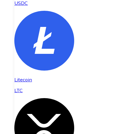
USDC
Litecoin
LTC