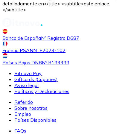
detalladamente en</title> <subtitle>este enlace.
</subtitle>
Comprar
Shiba Inu
con transferencia bancaria
SHIB
Banco de España
Nº Registro D687
Francia PSAN
Nº E2023-102
Países Bajos DNB
Nº R193399
Bitnovo Pay
Giftcards (Cupones)
Aviso legal
Políticas y Declaraciones
Referido
Comprar
Uniswap
con transferencia bancaria
Sobre nosotros
UNI
Empleo
Países Disponibles
FAQs