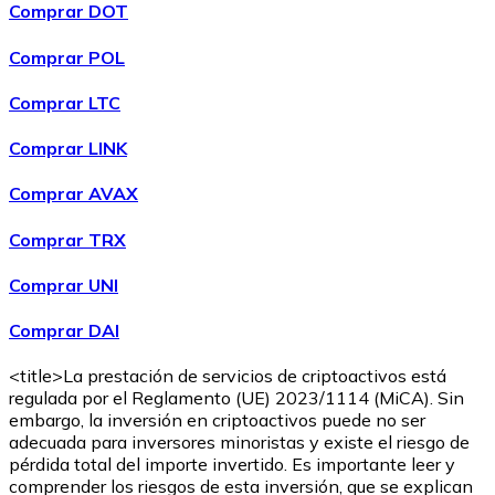
Comprar DOT
Comprar POL
Comprar
Wrapped Bitcoin
con transferencia bancaria
WBTC
Comprar LTC
Comprar LINK
Comprar AVAX
Comprar TRX
Comprar UNI
Comprar DAI
Comprar
Avalanche
con transferencia bancaria
AVAX
<title>La prestación de servicios de criptoactivos está
regulada por el Reglamento (UE) 2023/1114 (MiCA). Sin
embargo, la inversión en criptoactivos puede no ser
adecuada para inversores minoristas y existe el riesgo de
pérdida total del importe invertido. Es importante leer y
comprender los riesgos de esta inversión, que se explican