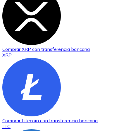
Comprar
XRP
con transferencia bancaria
XRP
Comprar
Litecoin
con transferencia bancaria
LTC