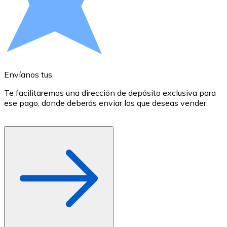
Comprar con Transferencia
Tarjeta de crédito / débito
Utiliza tarjetas Visa y Mastercard para comprar criptom
Comprar con tarjeta
Envíanos tus
E
Tienda - Tarjetas regalo
Te facilitaremos una dirección de depósito exclusiva para
E
Nuevo
ese pago, donde deberás enviar los que deseas vender.
r
d
Compra tarjetas regalo de tus marcas favoritas con cr
Ir a la tienda de tarjetas regalo