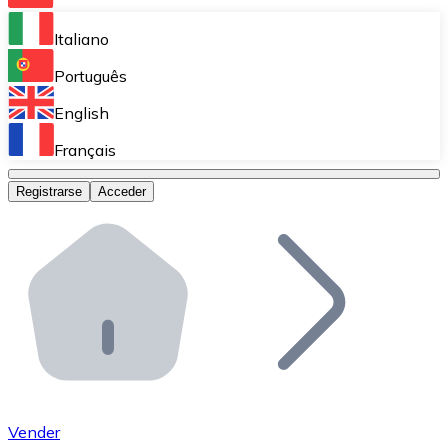
Bitnovo Ramp
Italiano
Integra nuestra solución en tu plataforma.
Português
Bitnovo Giftcards
English
Vende nuestras tarjetas regalo en tu negocio.
Français
Bitnovo OTC
Registrarse
Acceder
Realiza operaciones de gran volumen.
Bitnovo ATM
Integra un ATM Bitnovo en tu negocio y permite que t
Bitnovo API
Integra nuestra API en tu ecosistema.
Conviértete en Distribuidor
Únete a nuestra red de distribuidores.
Vender