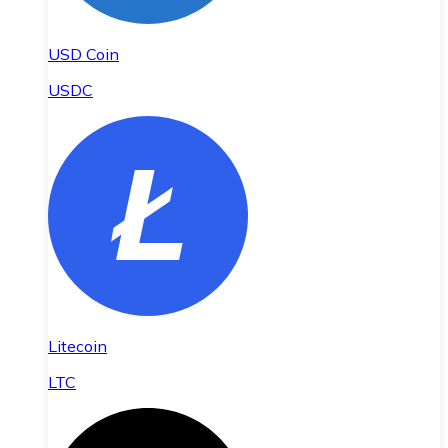
USD Coin
USDC
Litecoin
LTC