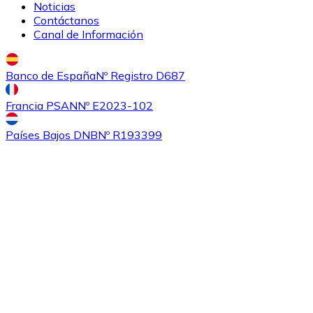
Noticias
Contáctanos
Canal de Información
Banco de España
Nº Registro D687
Comprar
Ethereum Classic
con transferencia bancaria
Francia PSAN
Nº E2023-102
ETC
Países Bajos DNB
Nº R193399
Comprar
Algorand
con transferencia bancaria
ALGO