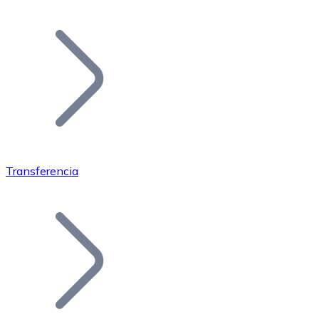
Listar Token
Añade tu proyecto a nuestro ecosistema.
Transferencia
Bitcoin
BTC