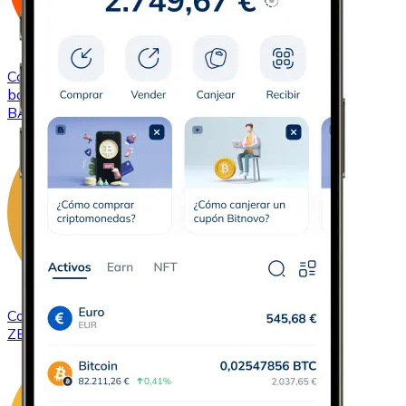
Comprar
Basic Attention Token
con transferencia
bancaria
BAT
Comprar
ZCash
con transferencia bancaria
ZEC