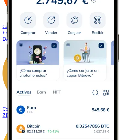
Comprar
Basic Attention Token
con transferencia
bancaria
BAT
Comprar
ZCash
con transferencia bancaria
ZEC