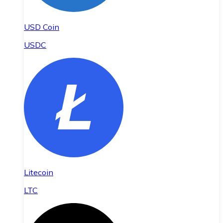
USD Coin
USDC
Litecoin
LTC