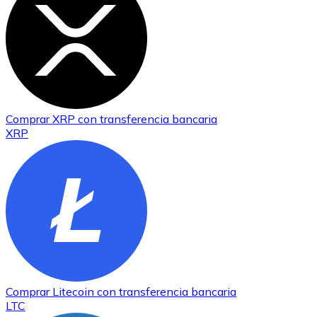
Comprar
XRP
con transferencia bancaria
XRP
Comprar
Litecoin
con transferencia bancaria
LTC