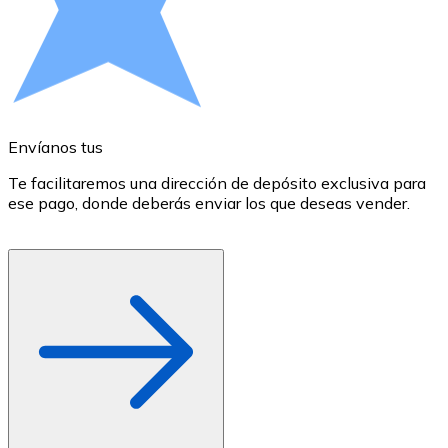
Comprar con Transferencia
Tarjeta de crédito / débito
Utiliza tarjetas Visa y Mastercard para comprar criptom
Comprar con tarjeta
Envíanos tus
E
Tienda - Tarjetas regalo
Te facilitaremos una dirección de depósito exclusiva para
E
Nuevo
ese pago, donde deberás enviar los que deseas vender.
r
d
Compra tarjetas regalo de tus marcas favoritas con cr
Ir a la tienda de tarjetas regalo