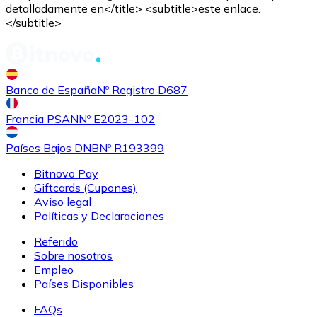
detalladamente en</title> <subtitle>este enlace.
</subtitle>
Comprar
Shiba Inu
con transferencia bancaria
SHIB
Banco de España
Nº Registro D687
Francia PSAN
Nº E2023-102
Países Bajos DNB
Nº R193399
Bitnovo Pay
Giftcards (Cupones)
Aviso legal
Políticas y Declaraciones
Referido
Comprar
Uniswap
con transferencia bancaria
Sobre nosotros
UNI
Empleo
Países Disponibles
FAQs