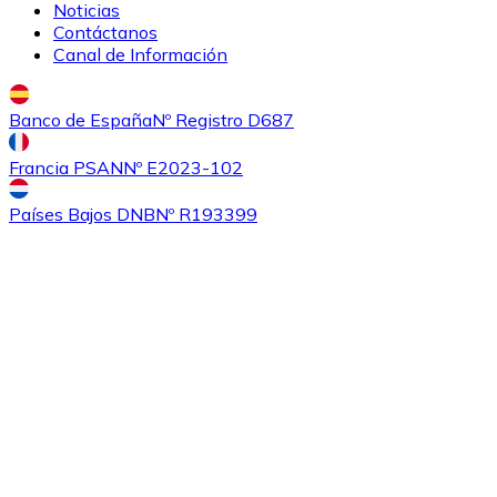
Noticias
Contáctanos
Canal de Información
Banco de España
Nº Registro D687
Comprar
Ethereum Classic
con transferencia bancaria
Francia PSAN
Nº E2023-102
ETC
Países Bajos DNB
Nº R193399
Comprar
Algorand
con transferencia bancaria
ALGO