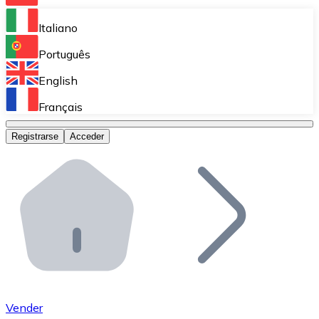
Bitnovo Ramp
Italiano
Integra nuestra solución en tu plataforma.
Português
Bitnovo Giftcards
English
Vende nuestras tarjetas regalo en tu negocio.
Français
Bitnovo OTC
Registrarse
Acceder
Realiza operaciones de gran volumen.
Bitnovo ATM
Integra un ATM Bitnovo en tu negocio y permite que t
Bitnovo API
Integra nuestra API en tu ecosistema.
Conviértete en Distribuidor
Únete a nuestra red de distribuidores.
Vender