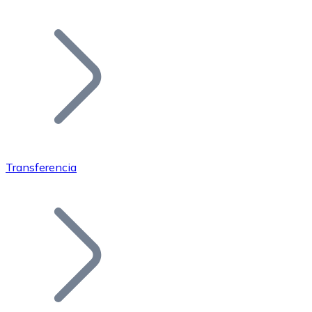
Listar Token
Añade tu proyecto a nuestro ecosistema.
Transferencia
Bitcoin
BTC