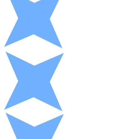
XRP
XRP
Ver todo
Efectivo
Compra criptomonedas con efectivo en tu tienda más 
Comprar con efectivo
Transferencia SEPA
Añade fondos a tu cuenta Bitnovo o realiza compras di