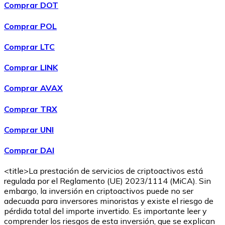
Comprar DOT
Comprar POL
Comprar
Wrapped Bitcoin
con transferencia bancaria
WBTC
Comprar LTC
Comprar LINK
Comprar AVAX
Comprar TRX
Comprar UNI
Comprar DAI
Comprar
Avalanche
con transferencia bancaria
AVAX
<title>La prestación de servicios de criptoactivos está
regulada por el Reglamento (UE) 2023/1114 (MiCA). Sin
embargo, la inversión en criptoactivos puede no ser
adecuada para inversores minoristas y existe el riesgo de
pérdida total del importe invertido. Es importante leer y
comprender los riesgos de esta inversión, que se explican