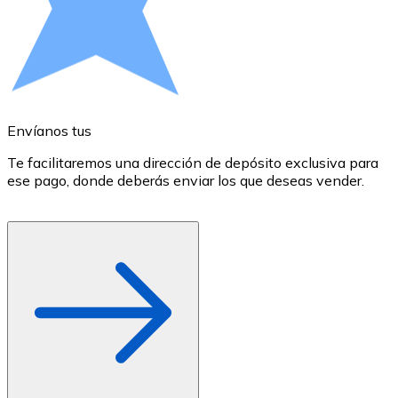
Comprar con Transferencia
Tarjeta de crédito / débito
Utiliza tarjetas Visa y Mastercard para comprar criptom
Comprar con tarjeta
Envíanos tus
E
Tienda - Tarjetas regalo
Te facilitaremos una dirección de depósito exclusiva para
E
Nuevo
ese pago, donde deberás enviar los que deseas vender.
r
d
Compra tarjetas regalo de tus marcas favoritas con cr
Ir a la tienda de tarjetas regalo