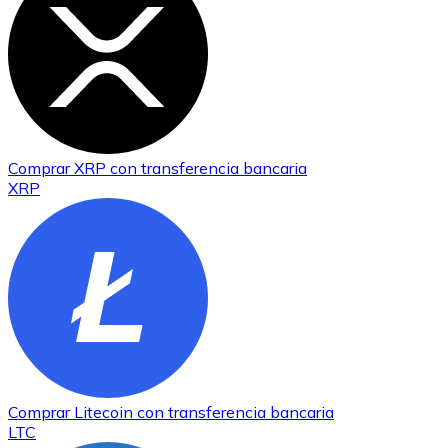
Comprar
XRP
con transferencia bancaria
XRP
Comprar
Litecoin
con transferencia bancaria
LTC