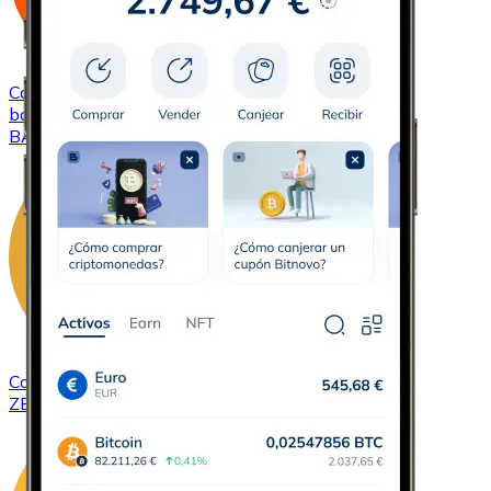
Comprar
Basic Attention Token
con transferencia
bancaria
BAT
Comprar
ZCash
con transferencia bancaria
ZEC