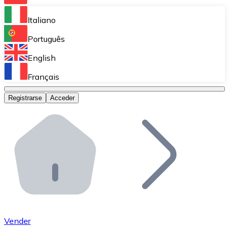
Bitnovo Ramp
Italiano
Integra nuestra solución en tu plataforma.
Português
Bitnovo Giftcards
English
Vende nuestras tarjetas regalo en tu negocio.
Français
Bitnovo OTC
Registrarse
Acceder
Realiza operaciones de gran volumen.
Bitnovo ATM
Integra un ATM Bitnovo en tu negocio y permite que t
Bitnovo API
Integra nuestra API en tu ecosistema.
Conviértete en Distribuidor
Únete a nuestra red de distribuidores.
Vender