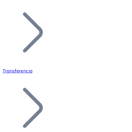
Listar Token
Añade tu proyecto a nuestro ecosistema.
Transferencia
Bitcoin
BTC