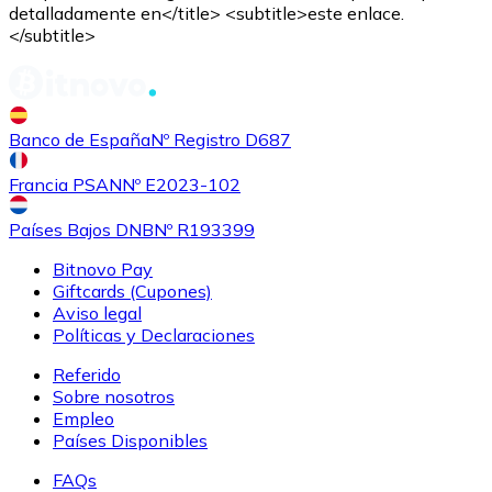
detalladamente en</title> <subtitle>este enlace.
</subtitle>
Comprar
Shiba Inu
con transferencia bancaria
SHIB
Banco de España
Nº Registro D687
Francia PSAN
Nº E2023-102
Países Bajos DNB
Nº R193399
Bitnovo Pay
Giftcards (Cupones)
Aviso legal
Políticas y Declaraciones
Referido
Comprar
Uniswap
con transferencia bancaria
Sobre nosotros
UNI
Empleo
Países Disponibles
FAQs