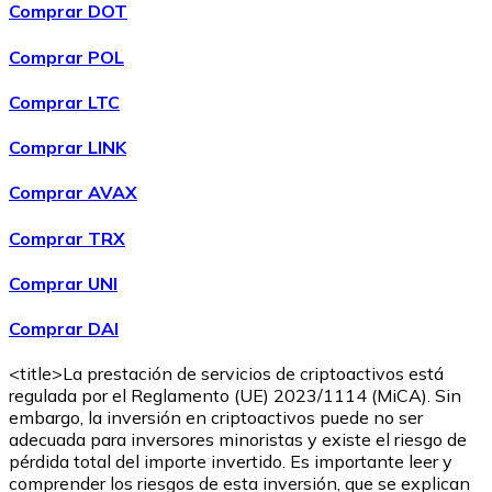
Comprar DOT
Comprar POL
Comprar
Wrapped Bitcoin
con transferencia bancaria
WBTC
Comprar LTC
Comprar LINK
Comprar AVAX
Comprar TRX
Comprar UNI
Comprar DAI
Comprar
Avalanche
con transferencia bancaria
AVAX
<title>La prestación de servicios de criptoactivos está
regulada por el Reglamento (UE) 2023/1114 (MiCA). Sin
embargo, la inversión en criptoactivos puede no ser
adecuada para inversores minoristas y existe el riesgo de
pérdida total del importe invertido. Es importante leer y
comprender los riesgos de esta inversión, que se explican