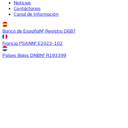
Noticias
Contáctanos
Canal de Información
Banco de España
Nº Registro D687
Comprar
Ethereum Classic
con transferencia bancaria
Francia PSAN
Nº E2023-102
ETC
Países Bajos DNB
Nº R193399
Comprar
Algorand
con transferencia bancaria
ALGO