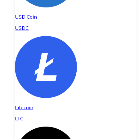
USD Coin
USDC
Litecoin
LTC