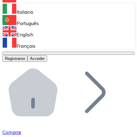
Bitnovo Ramp
Italiano
Integra nuestra solución en tu plataforma.
Português
Bitnovo Giftcards
English
Vende nuestras tarjetas regalo en tu negocio.
Français
Bitnovo OTC
Registrarse
Acceder
Realiza operaciones de gran volumen.
Bitnovo ATM
Integra un ATM Bitnovo en tu negocio y permite que t
Bitnovo API
Integra nuestra API en tu ecosistema.
Conviértete en Distribuidor
Únete a nuestra red de distribuidores.
Comprar