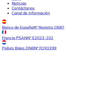
Noticias
Contáctanos
Canal de Información
Banco de España
Nº Registro D687
Francia PSAN
Nº E2023-102
Países Bajos DNB
Nº R193399
Comprar
0x
con transferencia bancaria
ZRX