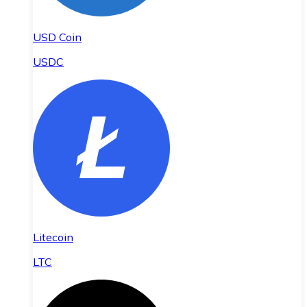
USD Coin
USDC
Litecoin
LTC