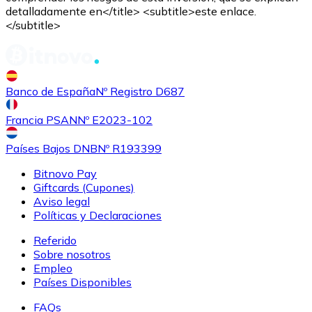
detalladamente en</title> <subtitle>este enlace.
</subtitle>
Banco de España
Nº Registro D687
Francia PSAN
Nº E2023-102
Comprar
Tezos
con transferencia bancaria
XTZ
Países Bajos DNB
Nº R193399
Bitnovo Pay
Giftcards (Cupones)
Aviso legal
Políticas y Declaraciones
Referido
Sobre nosotros
Empleo
Países Disponibles
Comprar
Sushi
con transferencia bancaria
FAQs
SUSHI