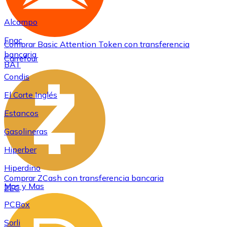
Alcampo
Fnac
Comprar
Basic Attention Token
con transferencia
bancaria
Carrefour
BAT
Condis
El Corte Inglés
Estancos
Gasolineras
Hiperber
Hiperdino
Comprar
ZCash
con transferencia bancaria
Mas y Mas
ZEC
PCBox
Sorli