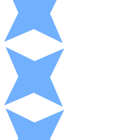
XRP
XRP
Ver todo
Efectivo
Compra criptomonedas con efectivo en tu tienda más 
Comprar con efectivo
Transferencia SEPA
Añade fondos a tu cuenta Bitnovo o realiza compras di