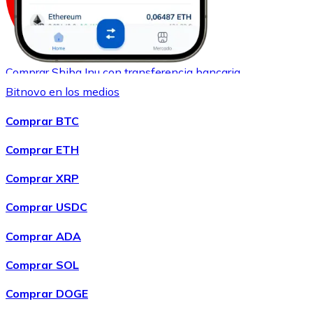
Comprar
Shiba Inu
con transferencia bancaria
SHIB
Bitnovo en los medios
Comprar BTC
Comprar ETH
Comprar XRP
Comprar USDC
Comprar ADA
Comprar
Uniswap
con transferencia bancaria
UNI
Comprar SOL
Comprar DOGE