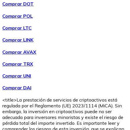
Comprar DOT
Comprar POL
Comprar LTC
Comprar LINK
Comprar
Ethereum Classic
con transferencia bancaria
ETC
Comprar AVAX
Comprar TRX
Comprar UNI
Comprar DAI
<title>La prestación de servicios de criptoactivos está
regulada por el Reglamento (UE) 2023/1114 (MiCA). Sin
embargo, la inversión en criptoactivos puede no ser
Comprar
Algorand
con transferencia bancaria
adecuada para inversores minoristas y existe el riesgo de
ALGO
pérdida total del importe invertido. Es importante leer y
comprender los riesgos de esta inversión, que se explican