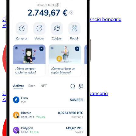
Comprar
Wrapped Bitcoin
con transferencia bancaria
WBTC
Comprar
Avalanche
con transferencia bancaria
AVAX