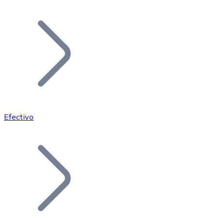
Listar Token
Añade tu proyecto a nuestro ecosistema.
Efectivo
Bitcoin
BTC