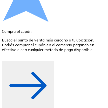
Comprar con Transferencia
Tarjeta de crédito / débito
Utiliza tarjetas Visa y Mastercard para comprar criptom
Comprar con tarjeta
Compra el cupón
R
Tienda - Tarjetas regalo
Busca el punto de venta más cercano a tu ubicación.
S
Podrás comprar el cupón en el comercio pagando en
B
Nuevo
efectivo o con cualquier método de pago disponible.
c
Compra tarjetas regalo de tus marcas favoritas con cr
Ir a la tienda de tarjetas regalo