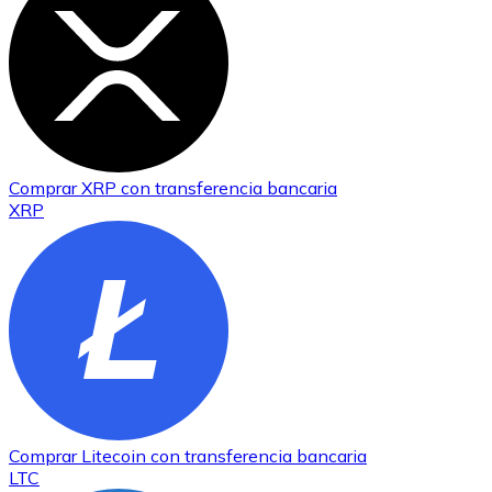
Comprar
XRP
con transferencia bancaria
XRP
Comprar
Litecoin
con transferencia bancaria
LTC