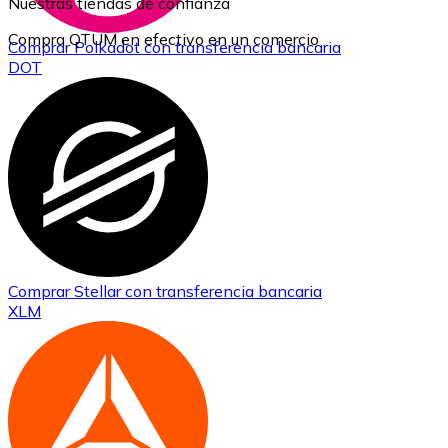
Nuestras tiendas de confianza
Compra QTUM en efectivo en un comercio
Comprar
Polkadot
con transferencia bancaria
DOT
Comprar
Stellar
con transferencia bancaria
XLM