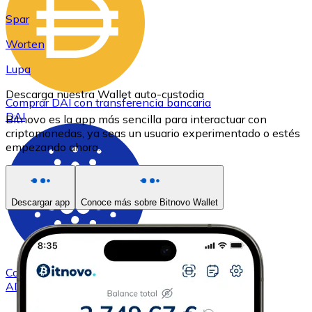
Spar
Worten
Lupa
Descarga nuestra Wallet auto-custodia
Comprar
DAI
con transferencia bancaria
DAI
Bitnovo es la app más sencilla para interactuar con
criptomonedas, ya seas un usuario experimentado o estés
empezando ahora.
Descargar app
Conoce más sobre Bitnovo Wallet
Comprar
Cardano
con transferencia bancaria
ADA