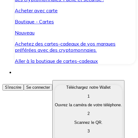
Acheter avec carte
Boutique - Cartes
Nouveau
Achetez des cartes-cadeaux de vos marques
préférées avec des cryptomonnaies.
Aller à la boutique de cartes-cadeaux
Acheter des Cryptomonnaies
S'inscrire
Se connecter
Téléchargez notre Wallet
1
Achetez les cryptomonnaies qui vous intéressent rapid
Ouvrez la caméra de votre téléphone.
Vendre des Cryptomonnaies
2
Convertissez vos cryptomonnaies en monnaie fiduciair
Scannez le QR.
3
Échanger (Swap)