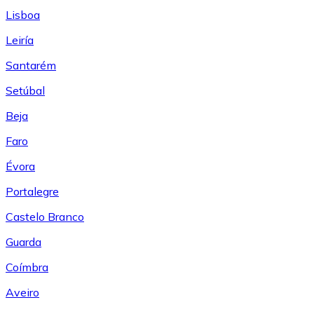
Lisboa
Leiría
Santarém
Setúbal
Beja
Faro
Évora
Portalegre
Castelo Branco
Guarda
Coímbra
Aveiro