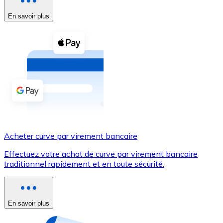
En savoir plus
Voir toutes
Coupons crypto
Achetez des cryptomonnaies en espèces et d'autres m
Acheter avec espèces
Virement SEPA
Ajoutez des fonds à votre compte Bitnovo ou effectuez 
Acheter avec virement bancaire
Acheter curve par virement bancaire
Carte de crédit / débit
Effectuez votre achat de curve par virement bancaire
Utilisez les cartes Visa et Mastercard pour acheter des
traditionnel rapidement et en toute sécurité.
Acheter avec carte
Boutique - Cartes
En savoir plus
Nouveau