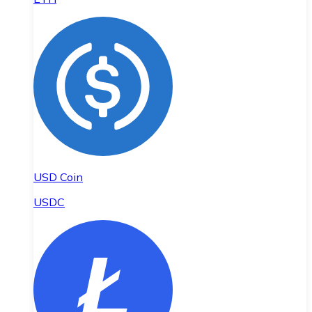
USD Coin
USDC