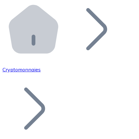
Effectuez des opérations de plus grande envergure. O
Distributeurs automatiques Bitnovo
Intégrez un ATM Bitnovo dans votre entreprise et per
API Bitnovo
Intégrez notre API dans votre écosystème.
Devenir Distributeur
Rejoignez notre réseau de distributeurs et commercialis
Cryptomonnaies
Lister un Token
Ajoutez le token de votre projet à notre service d'acha