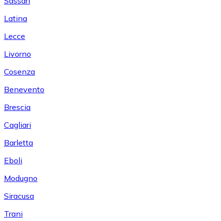
Sassari
Latina
Lecce
Livorno
Cosenza
Benevento
Brescia
Cagliari
Barletta
Eboli
Modugno
Siracusa
Trani