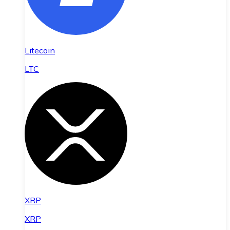
Litecoin
LTC
XRP
XRP