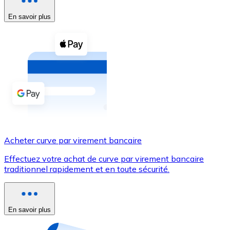
En savoir plus
Voir toutes
Coupons crypto
Achetez des cryptomonnaies en espèces et d'autres m
Acheter avec espèces
Virement SEPA
Ajoutez des fonds à votre compte Bitnovo ou effectuez 
Acheter avec virement bancaire
Acheter curve par virement bancaire
Carte de crédit / débit
Effectuez votre achat de curve par virement bancaire
Utilisez les cartes Visa et Mastercard pour acheter des
traditionnel rapidement et en toute sécurité.
Acheter avec carte
Boutique - Cartes
En savoir plus
Nouveau