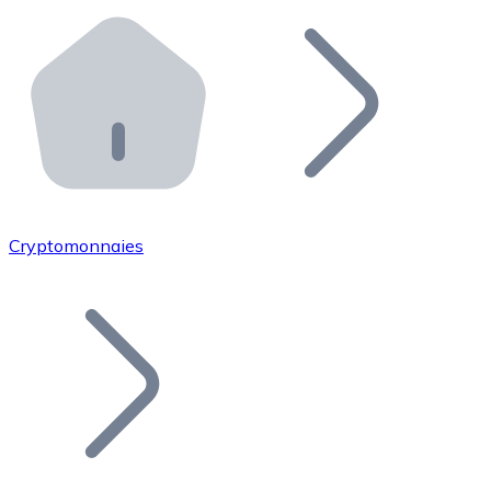
Effectuez des opérations de plus grande envergure. O
Distributeurs automatiques Bitnovo
Intégrez un ATM Bitnovo dans votre entreprise et per
API Bitnovo
Intégrez notre API dans votre écosystème.
Devenir Distributeur
Rejoignez notre réseau de distributeurs et commercialis
Cryptomonnaies
Lister un Token
Ajoutez le token de votre projet à notre service d'acha