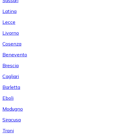
Sassari
Latina
Lecce
Livorno
Cosenza
Benevento
Brescia
Cagliari
Barletta
Eboli
Modugno
Siracusa
Trani