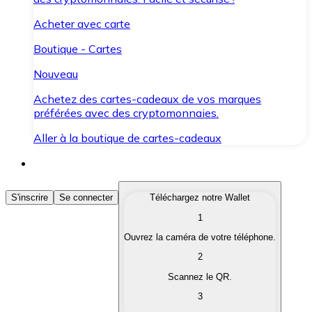
Acheter avec carte
Boutique - Cartes
Nouveau
Achetez des cartes-cadeaux de vos marques
préférées avec des cryptomonnaies.
Aller à la boutique de cartes-cadeaux
Acheter des Cryptomonnaies
S'inscrire
Se connecter
Téléchargez notre Wallet
1
Achetez les cryptomonnaies qui vous intéressent rapid
Ouvrez la caméra de votre téléphone.
Vendre des Cryptomonnaies
2
Convertissez vos cryptomonnaies en monnaie fiduciair
Scannez le QR.
3
Échanger (Swap)