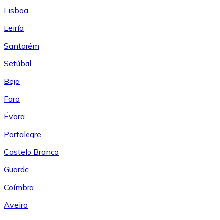
Lisboa
Leiría
Santarém
Setúbal
Beja
Faro
Évora
Portalegre
Castelo Branco
Guarda
Coímbra
Aveiro