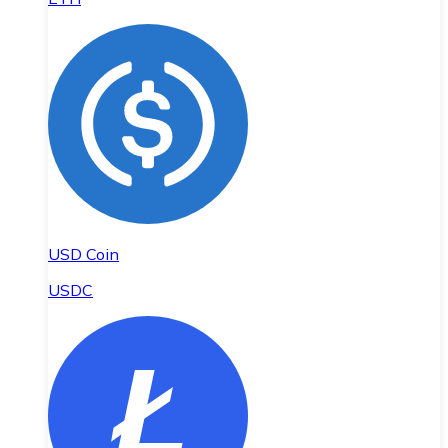
USD Coin
USDC