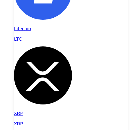
Litecoin
LTC
XRP
XRP