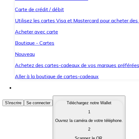
Carte de crédit / débit
Utilisez les cartes Visa et Mastercard pour acheter des
Acheter avec carte
Boutique - Cartes
Nouveau
Achetez des cartes-cadeaux de vos marques préférée
Aller à la boutique de cartes-cadeaux
Acheter des Cryptomonnaies
S'inscrire
Se connecter
Téléchargez notre Wallet
1
Achetez les cryptomonnaies qui vous intéressent rapid
Ouvrez la caméra de votre téléphone.
Vendre des Cryptomonnaies
2
Convertissez vos cryptomonnaies en monnaie fiduciair
Scannez le QR.