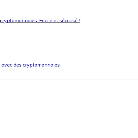
 cryptomonnaies. Facile et sécurisé !
s avec des cryptomonnaies.
ement et en toute sécurité.
e lorsque vous en avez besoin.