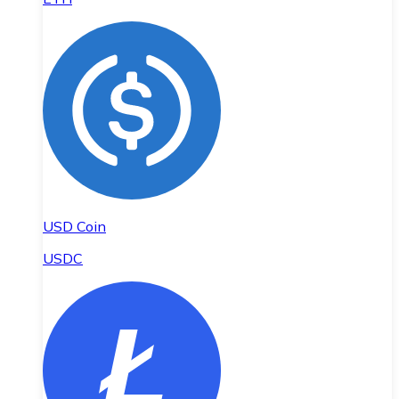
USD Coin
USDC