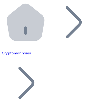
Effectuez des opérations de plus grande envergure. O
Distributeurs automatiques Bitnovo
Intégrez un ATM Bitnovo dans votre entreprise et per
API Bitnovo
Intégrez notre API dans votre écosystème.
Devenir Distributeur
Rejoignez notre réseau de distributeurs et commercialis
Cryptomonnaies
Lister un Token
Ajoutez le token de votre projet à notre service d'acha