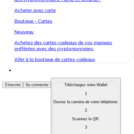
Acheter avec carte
Boutique - Cartes
Nouveau
Achetez des cartes-cadeaux de vos marques
préférées avec des cryptomonnaies.
Aller à la boutique de cartes-cadeaux
Acheter des Cryptomonnaies
S'inscrire
Se connecter
Téléchargez notre Wallet
1
Achetez les cryptomonnaies qui vous intéressent rapid
Ouvrez la caméra de votre téléphone.
Vendre des Cryptomonnaies
2
Convertissez vos cryptomonnaies en monnaie fiduciair
Scannez le QR.
3
Échanger (Swap)