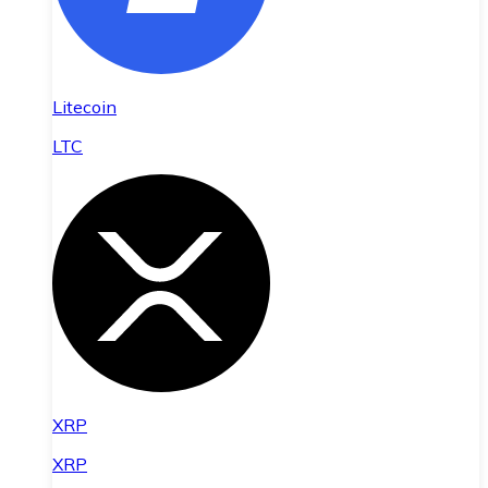
Litecoin
LTC
XRP
XRP