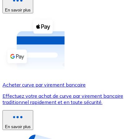
En savoir plus
Voir toutes
Coupons crypto
Achetez des cryptomonnaies en espèces et d'autres m
Acheter avec espèces
Virement SEPA
Ajoutez des fonds à votre compte Bitnovo ou effectuez 
Acheter avec virement bancaire
Acheter curve par virement bancaire
Carte de crédit / débit
Effectuez votre achat de curve par virement bancaire
Utilisez les cartes Visa et Mastercard pour acheter des
traditionnel rapidement et en toute sécurité.
Acheter avec carte
Boutique - Cartes
En savoir plus
Nouveau