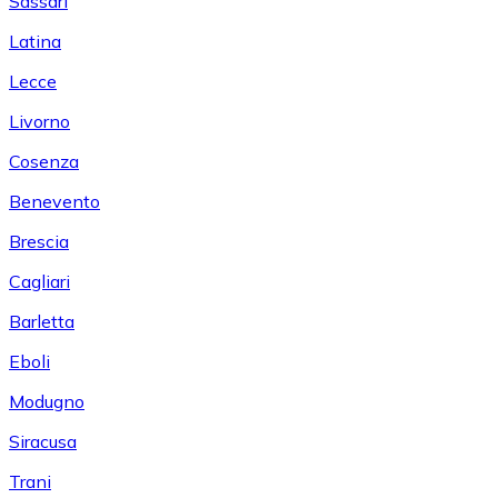
Sassari
Latina
Lecce
Livorno
Cosenza
Benevento
Brescia
Cagliari
Barletta
Eboli
Modugno
Siracusa
Trani