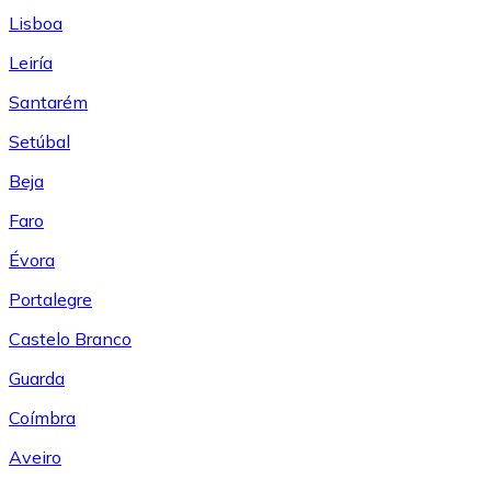
Lisboa
Leiría
Santarém
Setúbal
Beja
Faro
Évora
Portalegre
Castelo Branco
Guarda
Coímbra
Aveiro