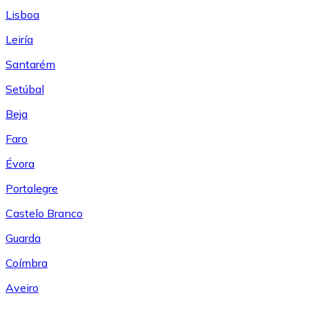
Lisboa
Leiría
Santarém
Setúbal
Beja
Faro
Évora
Portalegre
Castelo Branco
Guarda
Coímbra
Aveiro