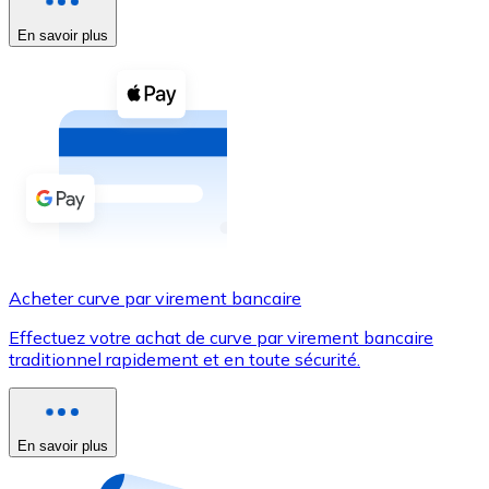
En savoir plus
Voir toutes
Coupons crypto
Achetez des cryptomonnaies en espèces et d'autres m
Acheter avec espèces
Virement SEPA
Ajoutez des fonds à votre compte Bitnovo ou effectuez 
Acheter avec virement bancaire
Acheter curve par virement bancaire
Carte de crédit / débit
Effectuez votre achat de curve par virement bancaire
Utilisez les cartes Visa et Mastercard pour acheter des
traditionnel rapidement et en toute sécurité.
Acheter avec carte
Boutique - Cartes
En savoir plus
Nouveau