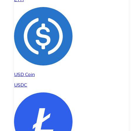
USD Coin
USDC