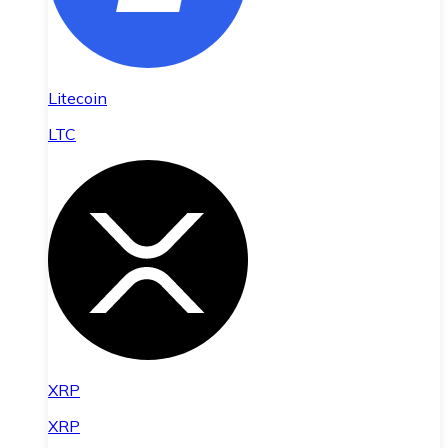
Litecoin
LTC
XRP
XRP