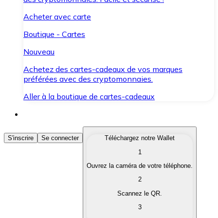
Acheter avec carte
Boutique - Cartes
Nouveau
Achetez des cartes-cadeaux de vos marques
préférées avec des cryptomonnaies.
Aller à la boutique de cartes-cadeaux
Acheter des Cryptomonnaies
S'inscrire
Se connecter
Téléchargez notre Wallet
1
Achetez les cryptomonnaies qui vous intéressent rapid
Ouvrez la caméra de votre téléphone.
Vendre des Cryptomonnaies
2
Convertissez vos cryptomonnaies en monnaie fiduciair
Scannez le QR.
3
Échanger (Swap)