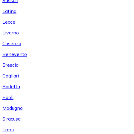
Sassari
Latina
Lecce
Livorno
Cosenza
Benevento
Brescia
Cagliari
Barletta
Eboli
Modugno
Siracusa
Trani