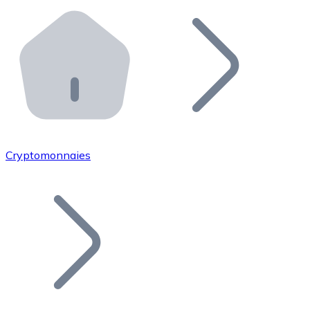
Effectuez des opérations de plus grande envergure. O
Distributeurs automatiques Bitnovo
Intégrez un ATM Bitnovo dans votre entreprise et per
API Bitnovo
Intégrez notre API dans votre écosystème.
Devenir Distributeur
Rejoignez notre réseau de distributeurs et commercialis
Cryptomonnaies
Lister un Token
Ajoutez le token de votre projet à notre service d'acha