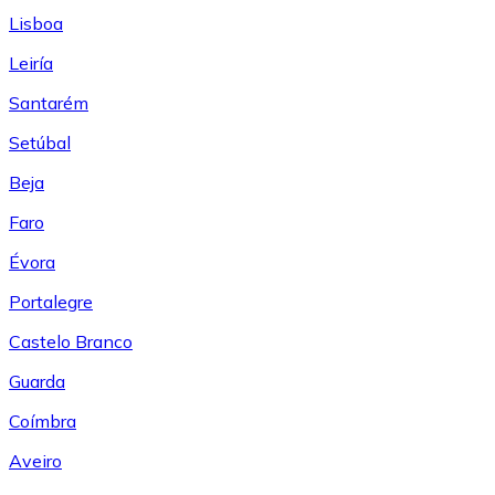
Lisboa
Leiría
Santarém
Setúbal
Beja
Faro
Évora
Portalegre
Castelo Branco
Guarda
Coímbra
Aveiro