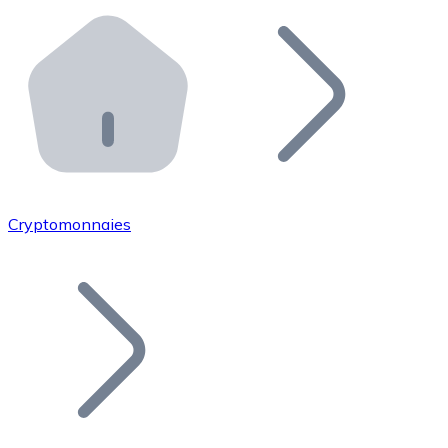
Effectuez des opérations de plus grande envergure. O
Distributeurs automatiques Bitnovo
Intégrez un ATM Bitnovo dans votre entreprise et per
API Bitnovo
Intégrez notre API dans votre écosystème.
Devenir Distributeur
Rejoignez notre réseau de distributeurs et commercialis
Cryptomonnaies
Lister un Token
Ajoutez le token de votre projet à notre service d'acha