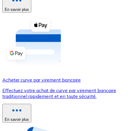
En savoir plus
Voir toutes
Coupons crypto
Achetez des cryptomonnaies en espèces et d'autres m
Acheter avec espèces
Virement SEPA
Ajoutez des fonds à votre compte Bitnovo ou effectuez 
Acheter avec virement bancaire
Acheter curve par virement bancaire
Carte de crédit / débit
Effectuez votre achat de curve par virement bancaire
Utilisez les cartes Visa et Mastercard pour acheter des
traditionnel rapidement et en toute sécurité.
Acheter avec carte
Boutique - Cartes
En savoir plus
Nouveau