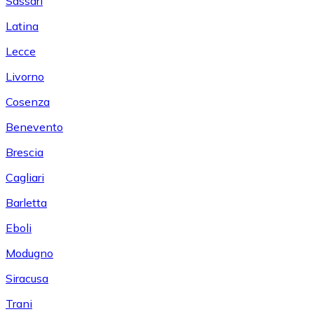
Sassari
Latina
Lecce
Livorno
Cosenza
Benevento
Brescia
Cagliari
Barletta
Eboli
Modugno
Siracusa
Trani