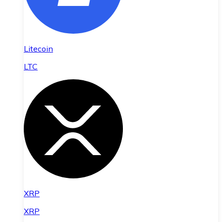
Litecoin
LTC
XRP
XRP