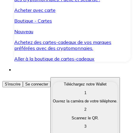
Acheter avec carte
Boutique - Cartes
Nouveau
Achetez des cartes-cadeaux de vos marques
préférées avec des cryptomonnaies.
Aller à la boutique de cartes-cadeaux
Acheter des Cryptomonnaies
S'inscrire
Se connecter
Téléchargez notre Wallet
1
Achetez les cryptomonnaies qui vous intéressent rapid
Ouvrez la caméra de votre téléphone.
Vendre des Cryptomonnaies
2
Convertissez vos cryptomonnaies en monnaie fiduciair
Scannez le QR.
3
Échanger (Swap)