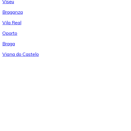
Viseu
Braganza
Vila Real
Oporto
Braga
Viana do Castelo