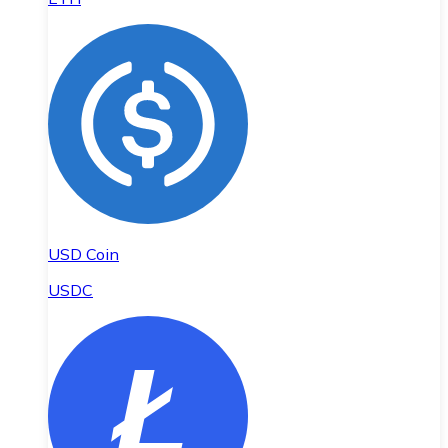
USD Coin
USDC