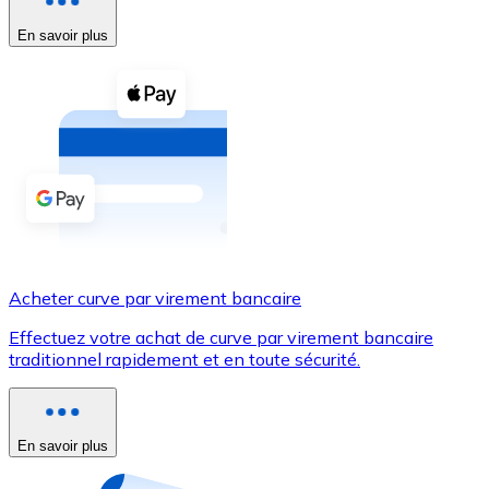
En savoir plus
Voir toutes
Coupons crypto
Achetez des cryptomonnaies en espèces et d'autres m
Acheter avec espèces
Virement SEPA
Ajoutez des fonds à votre compte Bitnovo ou effectuez 
Acheter avec virement bancaire
Acheter curve par virement bancaire
Carte de crédit / débit
Effectuez votre achat de curve par virement bancaire
Utilisez les cartes Visa et Mastercard pour acheter des
traditionnel rapidement et en toute sécurité.
Acheter avec carte
Boutique - Cartes
En savoir plus
Nouveau