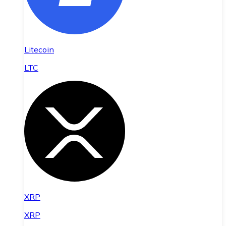
Litecoin
LTC
XRP
XRP