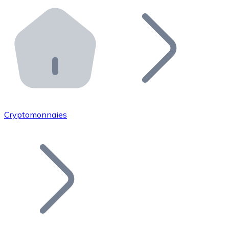
Effectuez des opérations de plus grande envergure. O
Distributeurs automatiques Bitnovo
Intégrez un ATM Bitnovo dans votre entreprise et per
API Bitnovo
Intégrez notre API dans votre écosystème.
Devenir Distributeur
Rejoignez notre réseau de distributeurs et commercialis
Cryptomonnaies
Lister un Token
Ajoutez le token de votre projet à notre service d'acha