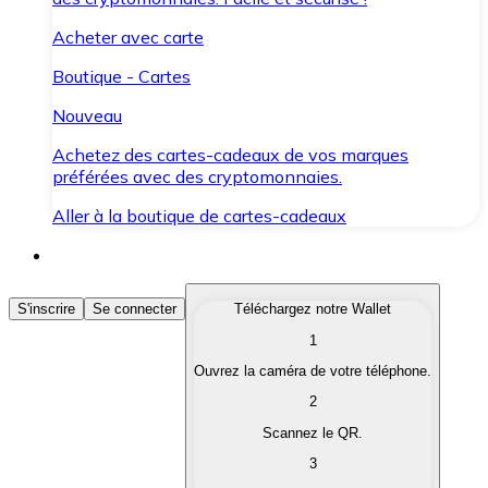
Acheter avec carte
Boutique - Cartes
Nouveau
Achetez des cartes-cadeaux de vos marques
préférées avec des cryptomonnaies.
Aller à la boutique de cartes-cadeaux
Acheter des Cryptomonnaies
S'inscrire
Se connecter
Téléchargez notre Wallet
1
Achetez les cryptomonnaies qui vous intéressent rapid
Ouvrez la caméra de votre téléphone.
Vendre des Cryptomonnaies
2
Convertissez vos cryptomonnaies en monnaie fiduciair
Scannez le QR.
3
Échanger (Swap)