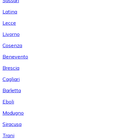
Sassari
Latina
Lecce
Livorno
Cosenza
Benevento
Brescia
Cagliari
Barletta
Eboli
Modugno
Siracusa
Trani