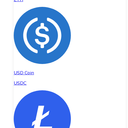
USD Coin
USDC