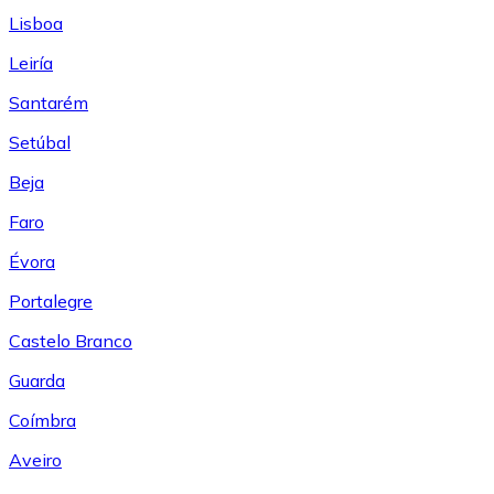
Lisboa
Leiría
Santarém
Setúbal
Beja
Faro
Évora
Portalegre
Castelo Branco
Guarda
Coímbra
Aveiro