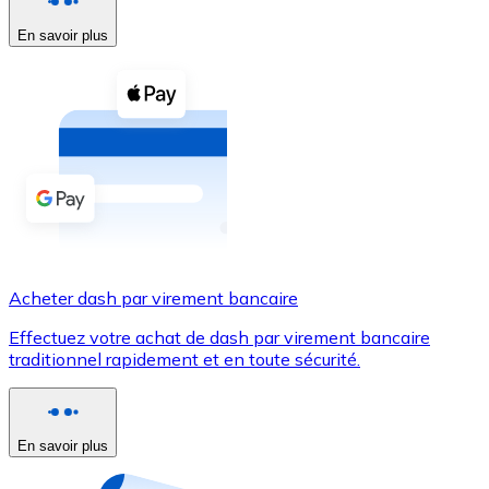
En savoir plus
Voir toutes
Coupons crypto
Achetez des cryptomonnaies en espèces et d'autres m
Acheter avec espèces
Virement SEPA
Ajoutez des fonds à votre compte Bitnovo ou effectuez 
Acheter avec virement bancaire
Acheter dash par virement bancaire
Carte de crédit / débit
Effectuez votre achat de dash par virement bancaire
Utilisez les cartes Visa et Mastercard pour acheter des
traditionnel rapidement et en toute sécurité.
Acheter avec carte
Boutique - Cartes
En savoir plus
Nouveau