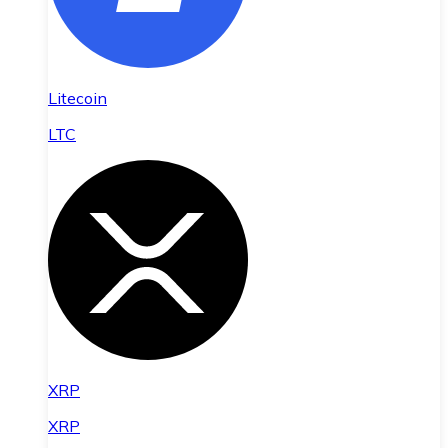
Litecoin
LTC
XRP
XRP