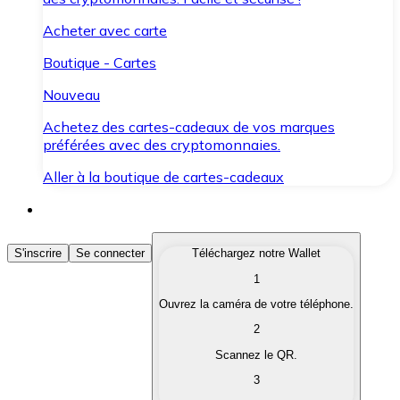
Acheter avec carte
Boutique - Cartes
Nouveau
Achetez des cartes-cadeaux de vos marques
préférées avec des cryptomonnaies.
Aller à la boutique de cartes-cadeaux
Acheter des Cryptomonnaies
S'inscrire
Se connecter
Téléchargez notre Wallet
1
Achetez les cryptomonnaies qui vous intéressent rapid
Ouvrez la caméra de votre téléphone.
Vendre des Cryptomonnaies
2
Convertissez vos cryptomonnaies en monnaie fiduciair
Scannez le QR.
3
Échanger (Swap)