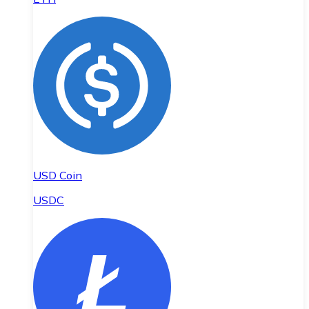
USD Coin
USDC