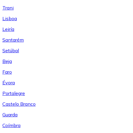
Trani
Lisboa
Leiría
Santarém
Setúbal
Beja
Faro
Évora
Portalegre
Castelo Branco
Guarda
Coímbra