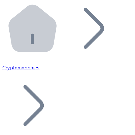
Effectuez des opérations de plus grande envergure. O
Distributeurs automatiques Bitnovo
Intégrez un ATM Bitnovo dans votre entreprise et per
API Bitnovo
Intégrez notre API dans votre écosystème.
Devenir Distributeur
Rejoignez notre réseau de distributeurs et commercialis
Cryptomonnaies
Lister un Token
Ajoutez le token de votre projet à notre service d'acha