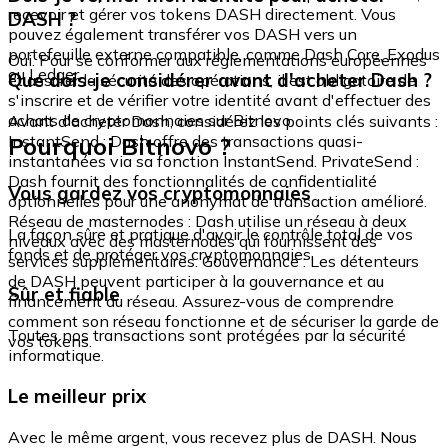
recevoir et gérer vos tokens DASH directement. Vous
DASH ?
pouvez également transférer vos DASH vers un
portefeuille externe compatible, comme Dash Core, Exodus
Oui. Pour se conformer aux réglementations européennes
ou Ledger.
Que dois-je considérer avant d'acheter Dash ?
et assurer la sécurité des opérations, il est obligatoire de
s'inscrire et de vérifier votre identité avant d'effectuer des
achats de cryptomonnaies sur Bitnovo.
Avant d'acheter Dash, considérez les points clés suivants :
Pourquoi Bitnovo ?
InstantSend : Dash offre des transactions quasi-
instantanées via sa fonction InstantSend. PrivateSend :
Dash fournit des fonctionnalités de confidentialité
Vous gardez vos cryptomonnaies
optionnelles pour une anonymat de transaction amélioré.
Réseau de masternodes : Dash utilise un réseau à deux
La façon sûre et pratique d'avoir le contrôle total de vos
niveaux avec des masternodes qui fournissent des
fonds et de protéger vos cryptomonnaies.
services supplémentaires. Gouvernance : Les détenteurs
de DASH peuvent participer à la gouvernance et au
Sûr et fiable
financement du réseau. Assurez-vous de comprendre
comment son réseau fonctionne et de sécuriser la garde de
Toutes nos transactions sont protégées par la sécurité
vos tokens.
informatique.
Le meilleur prix
Avec le même argent, vous recevez plus de DASH. Nous