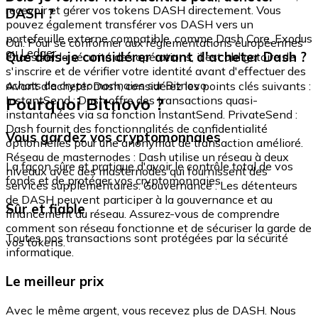
recevoir et gérer vos tokens DASH directement. Vous
DASH ?
pouvez également transférer vos DASH vers un
portefeuille externe compatible, comme Dash Core, Exodus
Oui. Pour se conformer aux réglementations européennes
ou Ledger.
Que dois-je considérer avant d'acheter Dash ?
et assurer la sécurité des opérations, il est obligatoire de
s'inscrire et de vérifier votre identité avant d'effectuer des
achats de cryptomonnaies sur Bitnovo.
Avant d'acheter Dash, considérez les points clés suivants :
Pourquoi Bitnovo ?
InstantSend : Dash offre des transactions quasi-
instantanées via sa fonction InstantSend. PrivateSend :
Dash fournit des fonctionnalités de confidentialité
Vous gardez vos cryptomonnaies
optionnelles pour une anonymat de transaction amélioré.
Réseau de masternodes : Dash utilise un réseau à deux
La façon sûre et pratique d'avoir le contrôle total de vos
niveaux avec des masternodes qui fournissent des
fonds et de protéger vos cryptomonnaies.
services supplémentaires. Gouvernance : Les détenteurs
de DASH peuvent participer à la gouvernance et au
Sûr et fiable
financement du réseau. Assurez-vous de comprendre
comment son réseau fonctionne et de sécuriser la garde de
Toutes nos transactions sont protégées par la sécurité
vos tokens.
informatique.
Le meilleur prix
Avec le même argent, vous recevez plus de DASH. Nous