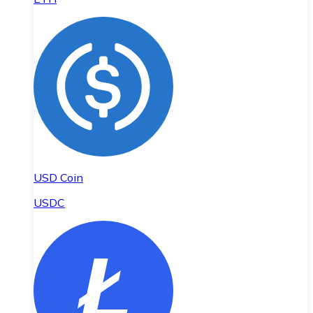
USD Coin
USDC