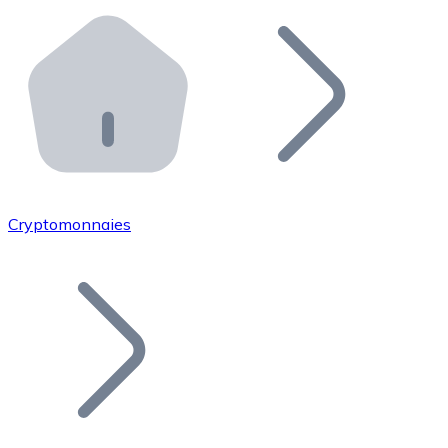
Effectuez des opérations de plus grande envergure. O
Distributeurs automatiques Bitnovo
Intégrez un ATM Bitnovo dans votre entreprise et per
API Bitnovo
Intégrez notre API dans votre écosystème.
Devenir Distributeur
Rejoignez notre réseau de distributeurs et commercialis
Cryptomonnaies
Lister un Token
Ajoutez le token de votre projet à notre service d'acha