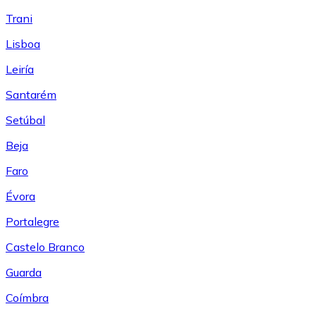
Trani
Lisboa
Leiría
Santarém
Setúbal
Beja
Faro
Évora
Portalegre
Castelo Branco
Guarda
Coímbra