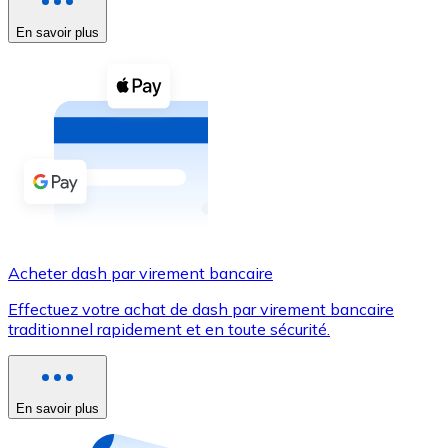
En savoir plus
Voir toutes
Coupons crypto
Achetez des cryptomonnaies en espèces et d'autres m
Acheter avec espèces
Virement SEPA
Ajoutez des fonds à votre compte Bitnovo ou effectuez 
Acheter avec virement bancaire
Acheter dash par virement bancaire
Carte de crédit / débit
Effectuez votre achat de dash par virement bancaire
Utilisez les cartes Visa et Mastercard pour acheter des
traditionnel rapidement et en toute sécurité.
Acheter avec carte
Boutique - Cartes
En savoir plus
Nouveau