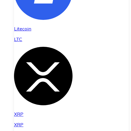
Litecoin
LTC
XRP
XRP