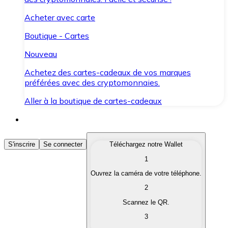
Acheter avec carte
Boutique - Cartes
Nouveau
Achetez des cartes-cadeaux de vos marques
préférées avec des cryptomonnaies.
Aller à la boutique de cartes-cadeaux
Acheter des Cryptomonnaies
S'inscrire
Se connecter
Téléchargez notre Wallet
1
Achetez les cryptomonnaies qui vous intéressent rapid
Ouvrez la caméra de votre téléphone.
Vendre des Cryptomonnaies
2
Convertissez vos cryptomonnaies en monnaie fiduciair
Scannez le QR.
3
Échanger (Swap)