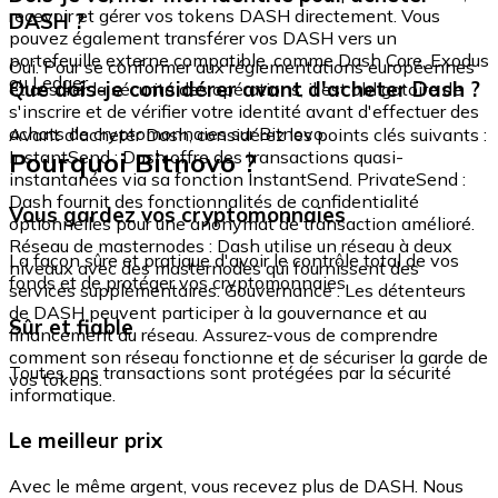
recevoir et gérer vos tokens DASH directement. Vous
DASH ?
pouvez également transférer vos DASH vers un
portefeuille externe compatible, comme Dash Core, Exodus
Oui. Pour se conformer aux réglementations européennes
ou Ledger.
Que dois-je considérer avant d'acheter Dash ?
et assurer la sécurité des opérations, il est obligatoire de
s'inscrire et de vérifier votre identité avant d'effectuer des
achats de cryptomonnaies sur Bitnovo.
Avant d'acheter Dash, considérez les points clés suivants :
Pourquoi Bitnovo ?
InstantSend : Dash offre des transactions quasi-
instantanées via sa fonction InstantSend. PrivateSend :
Dash fournit des fonctionnalités de confidentialité
Vous gardez vos cryptomonnaies
optionnelles pour une anonymat de transaction amélioré.
Réseau de masternodes : Dash utilise un réseau à deux
La façon sûre et pratique d'avoir le contrôle total de vos
niveaux avec des masternodes qui fournissent des
fonds et de protéger vos cryptomonnaies.
services supplémentaires. Gouvernance : Les détenteurs
de DASH peuvent participer à la gouvernance et au
Sûr et fiable
financement du réseau. Assurez-vous de comprendre
comment son réseau fonctionne et de sécuriser la garde de
Toutes nos transactions sont protégées par la sécurité
vos tokens.
informatique.
Le meilleur prix
Avec le même argent, vous recevez plus de DASH. Nous