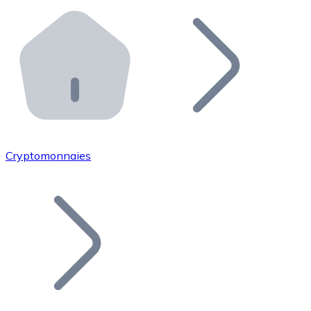
Effectuez des opérations de plus grande envergure. O
Distributeurs automatiques Bitnovo
Intégrez un ATM Bitnovo dans votre entreprise et per
API Bitnovo
Intégrez notre API dans votre écosystème.
Devenir Distributeur
Rejoignez notre réseau de distributeurs et commercialis
Cryptomonnaies
Lister un Token
Ajoutez le token de votre projet à notre service d'acha