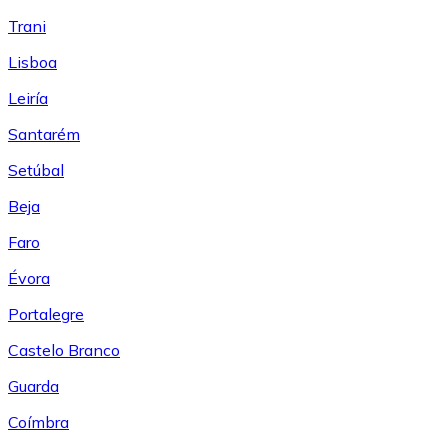
Trani
Lisboa
Leiría
Santarém
Setúbal
Beja
Faro
Évora
Portalegre
Castelo Branco
Guarda
Coímbra