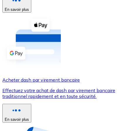
En savoir plus
Voir toutes
Coupons crypto
Achetez des cryptomonnaies en espèces et d'autres m
Acheter avec espèces
Virement SEPA
Ajoutez des fonds à votre compte Bitnovo ou effectuez 
Acheter avec virement bancaire
Acheter dash par virement bancaire
Carte de crédit / débit
Effectuez votre achat de dash par virement bancaire
Utilisez les cartes Visa et Mastercard pour acheter des
traditionnel rapidement et en toute sécurité.
Acheter avec carte
Boutique - Cartes
En savoir plus
Nouveau