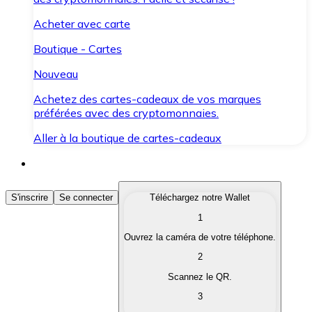
Acheter avec carte
Boutique - Cartes
Nouveau
Achetez des cartes-cadeaux de vos marques
préférées avec des cryptomonnaies.
Aller à la boutique de cartes-cadeaux
Acheter des Cryptomonnaies
S'inscrire
Se connecter
Téléchargez notre Wallet
1
Achetez les cryptomonnaies qui vous intéressent rapid
Ouvrez la caméra de votre téléphone.
Vendre des Cryptomonnaies
2
Convertissez vos cryptomonnaies en monnaie fiduciair
Scannez le QR.
3
Échanger (Swap)