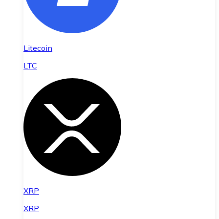
Litecoin
LTC
XRP
XRP