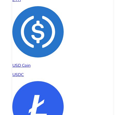
USD Coin
USDC