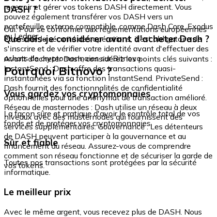
recevoir et gérer vos tokens DASH directement. Vous
DASH ?
pouvez également transférer vos DASH vers un
portefeuille externe compatible, comme Dash Core, Exodus
Oui. Pour se conformer aux réglementations européennes
ou Ledger.
Que dois-je considérer avant d'acheter Dash ?
et assurer la sécurité des opérations, il est obligatoire de
s'inscrire et de vérifier votre identité avant d'effectuer des
achats de cryptomonnaies sur Bitnovo.
Avant d'acheter Dash, considérez les points clés suivants :
Pourquoi Bitnovo ?
InstantSend : Dash offre des transactions quasi-
instantanées via sa fonction InstantSend. PrivateSend :
Dash fournit des fonctionnalités de confidentialité
Vous gardez vos cryptomonnaies
optionnelles pour une anonymat de transaction amélioré.
Réseau de masternodes : Dash utilise un réseau à deux
La façon sûre et pratique d'avoir le contrôle total de vos
niveaux avec des masternodes qui fournissent des
fonds et de protéger vos cryptomonnaies.
services supplémentaires. Gouvernance : Les détenteurs
de DASH peuvent participer à la gouvernance et au
Sûr et fiable
financement du réseau. Assurez-vous de comprendre
comment son réseau fonctionne et de sécuriser la garde de
Toutes nos transactions sont protégées par la sécurité
vos tokens.
informatique.
Le meilleur prix
Avec le même argent, vous recevez plus de DASH. Nous