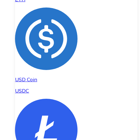
USD Coin
USDC