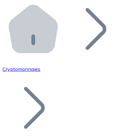
Effectuez des opérations de plus grande envergure. O
Distributeurs automatiques Bitnovo
Intégrez un ATM Bitnovo dans votre entreprise et per
API Bitnovo
Intégrez notre API dans votre écosystème.
Devenir Distributeur
Rejoignez notre réseau de distributeurs et commercialis
Cryptomonnaies
Lister un Token
Ajoutez le token de votre projet à notre service d'acha