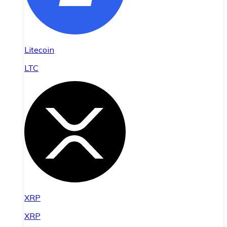
Litecoin
LTC
XRP
XRP