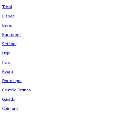
Trani
Lisboa
Leiría
Santarém
Setúbal
Beja
Faro
Évora
Portalegre
Castelo Branco
Guarda
Coímbra