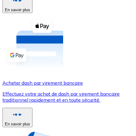
En savoir plus
Voir toutes
Coupons crypto
Achetez des cryptomonnaies en espèces et d'autres m
Acheter avec espèces
Virement SEPA
Ajoutez des fonds à votre compte Bitnovo ou effectuez 
Acheter avec virement bancaire
Acheter dash par virement bancaire
Carte de crédit / débit
Effectuez votre achat de dash par virement bancaire
Utilisez les cartes Visa et Mastercard pour acheter des
traditionnel rapidement et en toute sécurité.
Acheter avec carte
Boutique - Cartes
En savoir plus
Nouveau