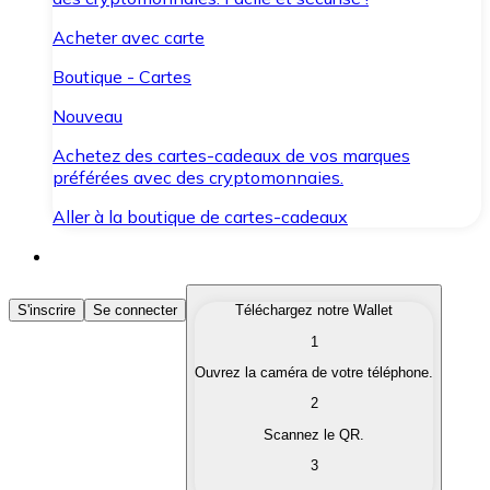
Acheter avec carte
Boutique - Cartes
Nouveau
Achetez des cartes-cadeaux de vos marques
préférées avec des cryptomonnaies.
Aller à la boutique de cartes-cadeaux
Acheter des Cryptomonnaies
S'inscrire
Se connecter
Téléchargez notre Wallet
1
Achetez les cryptomonnaies qui vous intéressent rapid
Ouvrez la caméra de votre téléphone.
Vendre des Cryptomonnaies
2
Convertissez vos cryptomonnaies en monnaie fiduciair
Scannez le QR.
3
Échanger (Swap)