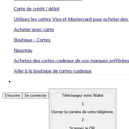
Carte de crédit / débit
Utilisez les cartes Visa et Mastercard pour acheter des
Acheter avec carte
Boutique - Cartes
Nouveau
Achetez des cartes-cadeaux de vos marques préférée
Aller à la boutique de cartes-cadeaux
Acheter des Cryptomonnaies
S'inscrire
Se connecter
Téléchargez notre Wallet
1
Achetez les cryptomonnaies qui vous intéressent rapid
Ouvrez la caméra de votre téléphone.
Vendre des Cryptomonnaies
2
Convertissez vos cryptomonnaies en monnaie fiduciair
Scannez le QR.