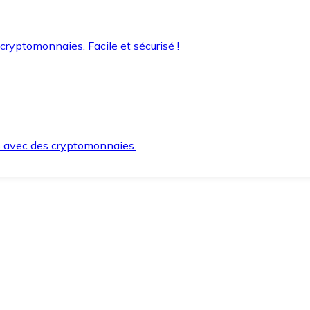
 cryptomonnaies. Facile et sécurisé !
s avec des cryptomonnaies.
ement et en toute sécurité.
e lorsque vous en avez besoin.