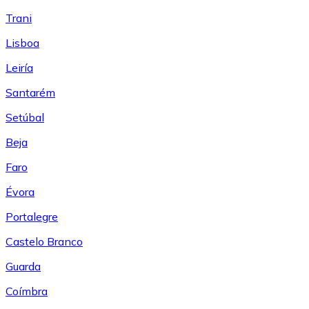
Trani
Lisboa
Leiría
Santarém
Setúbal
Beja
Faro
Évora
Portalegre
Castelo Branco
Guarda
Coímbra