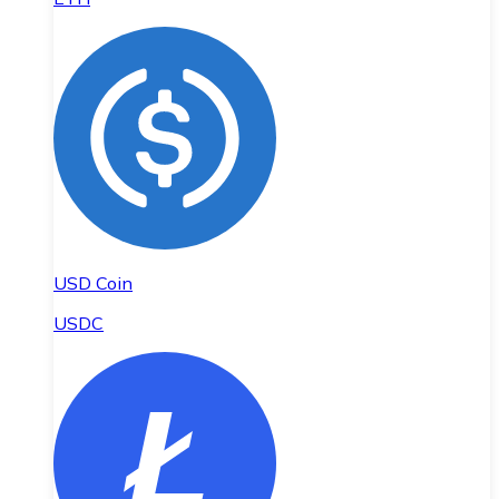
USD Coin
USDC