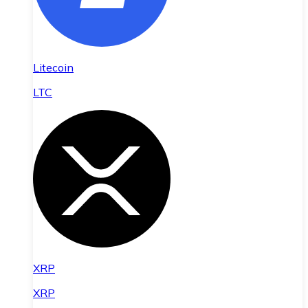
Litecoin
LTC
XRP
XRP