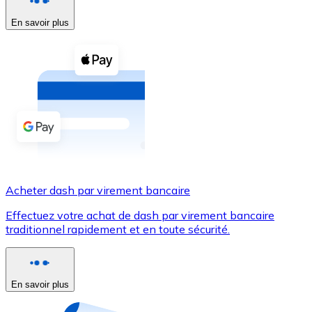
En savoir plus
Voir toutes
Coupons crypto
Achetez des cryptomonnaies en espèces et d'autres m
Acheter avec espèces
Virement SEPA
Ajoutez des fonds à votre compte Bitnovo ou effectuez 
Acheter avec virement bancaire
Acheter dash par virement bancaire
Carte de crédit / débit
Effectuez votre achat de dash par virement bancaire
Utilisez les cartes Visa et Mastercard pour acheter des
traditionnel rapidement et en toute sécurité.
Acheter avec carte
Boutique - Cartes
En savoir plus
Nouveau