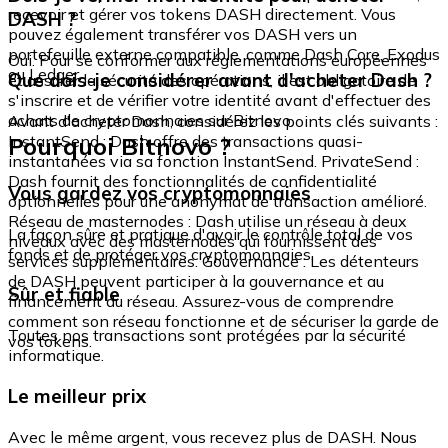
recevoir et gérer vos tokens DASH directement. Vous
DASH ?
pouvez également transférer vos DASH vers un
portefeuille externe compatible, comme Dash Core, Exodus
Oui. Pour se conformer aux réglementations européennes
ou Ledger.
Que dois-je considérer avant d'acheter Dash ?
et assurer la sécurité des opérations, il est obligatoire de
s'inscrire et de vérifier votre identité avant d'effectuer des
achats de cryptomonnaies sur Bitnovo.
Avant d'acheter Dash, considérez les points clés suivants :
Pourquoi Bitnovo ?
InstantSend : Dash offre des transactions quasi-
instantanées via sa fonction InstantSend. PrivateSend :
Dash fournit des fonctionnalités de confidentialité
Vous gardez vos cryptomonnaies
optionnelles pour une anonymat de transaction amélioré.
Réseau de masternodes : Dash utilise un réseau à deux
La façon sûre et pratique d'avoir le contrôle total de vos
niveaux avec des masternodes qui fournissent des
fonds et de protéger vos cryptomonnaies.
services supplémentaires. Gouvernance : Les détenteurs
de DASH peuvent participer à la gouvernance et au
Sûr et fiable
financement du réseau. Assurez-vous de comprendre
comment son réseau fonctionne et de sécuriser la garde de
Toutes nos transactions sont protégées par la sécurité
vos tokens.
informatique.
Le meilleur prix
Avec le même argent, vous recevez plus de DASH. Nous