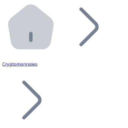
Effectuez des opérations de plus grande envergure. O
Distributeurs automatiques Bitnovo
Intégrez un ATM Bitnovo dans votre entreprise et per
API Bitnovo
Intégrez notre API dans votre écosystème.
Devenir Distributeur
Rejoignez notre réseau de distributeurs et commercialis
Cryptomonnaies
Lister un Token
Ajoutez le token de votre projet à notre service d'acha