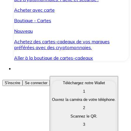
Acheter avec carte
Boutique - Cartes
Nouveau
Achetez des cartes-cadeaux de vos marques
préférées avec des cryptomonnaies.
Aller à la boutique de cartes-cadeaux
Acheter des Cryptomonnaies
S'inscrire
Se connecter
Téléchargez notre Wallet
1
Achetez les cryptomonnaies qui vous intéressent rapid
Ouvrez la caméra de votre téléphone.
Vendre des Cryptomonnaies
2
Convertissez vos cryptomonnaies en monnaie fiduciair
Scannez le QR.
3
Échanger (Swap)