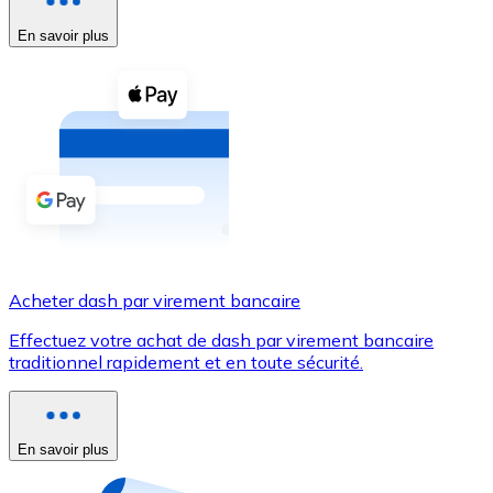
En savoir plus
Voir toutes
Coupons crypto
Achetez des cryptomonnaies en espèces et d'autres m
Acheter avec espèces
Virement SEPA
Ajoutez des fonds à votre compte Bitnovo ou effectuez 
Acheter avec virement bancaire
Acheter dash par virement bancaire
Carte de crédit / débit
Effectuez votre achat de dash par virement bancaire
Utilisez les cartes Visa et Mastercard pour acheter des
traditionnel rapidement et en toute sécurité.
Acheter avec carte
Boutique - Cartes
En savoir plus
Nouveau