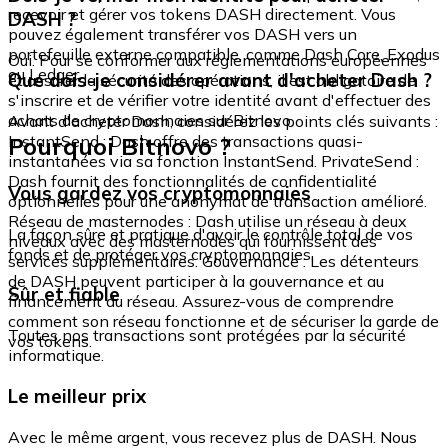
recevoir et gérer vos tokens DASH directement. Vous
DASH ?
pouvez également transférer vos DASH vers un
portefeuille externe compatible, comme Dash Core, Exodus
Oui. Pour se conformer aux réglementations européennes
ou Ledger.
Que dois-je considérer avant d'acheter Dash ?
et assurer la sécurité des opérations, il est obligatoire de
s'inscrire et de vérifier votre identité avant d'effectuer des
achats de cryptomonnaies sur Bitnovo.
Avant d'acheter Dash, considérez les points clés suivants :
Pourquoi Bitnovo ?
InstantSend : Dash offre des transactions quasi-
instantanées via sa fonction InstantSend. PrivateSend :
Dash fournit des fonctionnalités de confidentialité
Vous gardez vos cryptomonnaies
optionnelles pour une anonymat de transaction amélioré.
Réseau de masternodes : Dash utilise un réseau à deux
La façon sûre et pratique d'avoir le contrôle total de vos
niveaux avec des masternodes qui fournissent des
fonds et de protéger vos cryptomonnaies.
services supplémentaires. Gouvernance : Les détenteurs
de DASH peuvent participer à la gouvernance et au
Sûr et fiable
financement du réseau. Assurez-vous de comprendre
comment son réseau fonctionne et de sécuriser la garde de
Toutes nos transactions sont protégées par la sécurité
vos tokens.
informatique.
Le meilleur prix
Avec le même argent, vous recevez plus de DASH. Nous