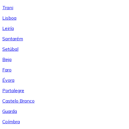
Trani
Lisboa
Leiría
Santarém
Setúbal
Beja
Faro
Évora
Portalegre
Castelo Branco
Guarda
Coímbra