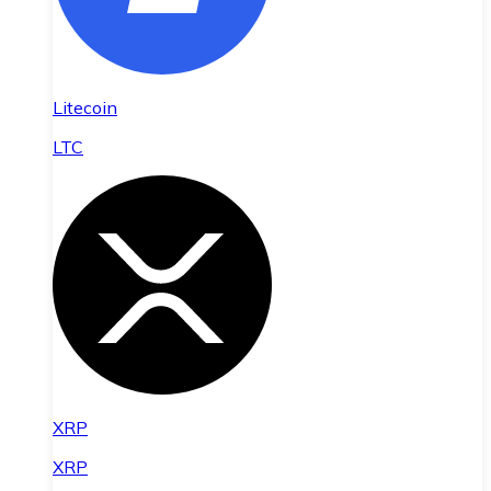
Litecoin
LTC
XRP
XRP