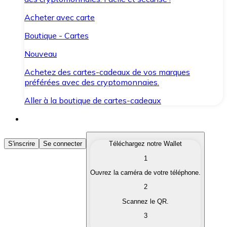
Acheter avec carte
Boutique - Cartes
Nouveau
Achetez des cartes-cadeaux de vos marques
préférées avec des cryptomonnaies.
Aller à la boutique de cartes-cadeaux
Acheter des Cryptomonnaies
S'inscrire
Se connecter
Téléchargez notre Wallet
1
Achetez les cryptomonnaies qui vous intéressent rapid
Ouvrez la caméra de votre téléphone.
Vendre des Cryptomonnaies
2
Convertissez vos cryptomonnaies en monnaie fiduciair
Scannez le QR.
3
Échanger (Swap)