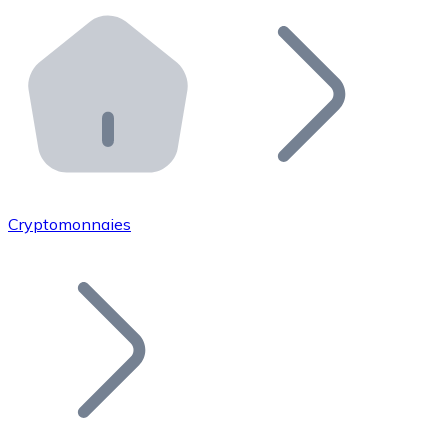
Effectuez des opérations de plus grande envergure. O
Distributeurs automatiques Bitnovo
Intégrez un ATM Bitnovo dans votre entreprise et per
API Bitnovo
Intégrez notre API dans votre écosystème.
Devenir Distributeur
Rejoignez notre réseau de distributeurs et commercialis
Cryptomonnaies
Lister un Token
Ajoutez le token de votre projet à notre service d'acha