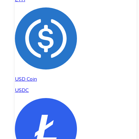
USD Coin
USDC