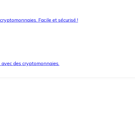
 cryptomonnaies. Facile et sécurisé !
s avec des cryptomonnaies.
ement et en toute sécurité.
e lorsque vous en avez besoin.