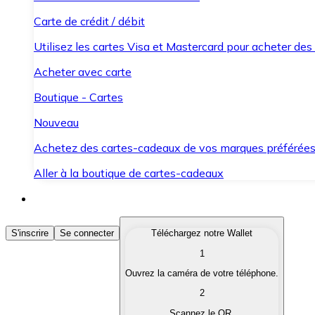
Carte de crédit / débit
Utilisez les cartes Visa et Mastercard pour acheter des
Acheter avec carte
Boutique - Cartes
Nouveau
Achetez des cartes-cadeaux de vos marques préférée
Aller à la boutique de cartes-cadeaux
Acheter des Cryptomonnaies
S'inscrire
Se connecter
Téléchargez notre Wallet
1
Achetez les cryptomonnaies qui vous intéressent rapid
Ouvrez la caméra de votre téléphone.
Vendre des Cryptomonnaies
2
Convertissez vos cryptomonnaies en monnaie fiduciair
Scannez le QR.