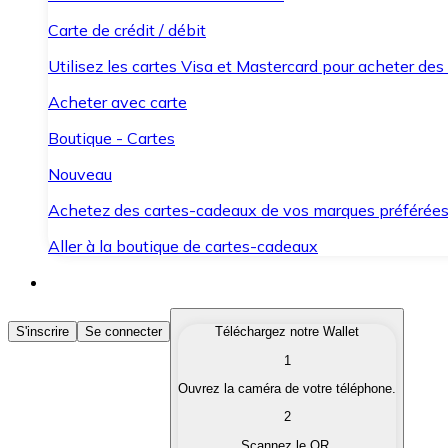
Carte de crédit / débit
Utilisez les cartes Visa et Mastercard pour acheter des
Acheter avec carte
Boutique - Cartes
Nouveau
Achetez des cartes-cadeaux de vos marques préférée
Aller à la boutique de cartes-cadeaux
Acheter des Cryptomonnaies
S'inscrire
Se connecter
Téléchargez notre Wallet
1
Achetez les cryptomonnaies qui vous intéressent rapid
Ouvrez la caméra de votre téléphone.
Vendre des Cryptomonnaies
2
Convertissez vos cryptomonnaies en monnaie fiduciair
Scannez le QR.