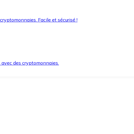
 cryptomonnaies. Facile et sécurisé !
s avec des cryptomonnaies.
ement et en toute sécurité.
e lorsque vous en avez besoin.