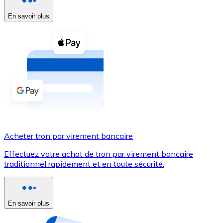
En savoir plus
Voir toutes
Coupons crypto
Achetez des cryptomonnaies en espèces et d'autres m
Acheter avec espèces
Virement SEPA
Ajoutez des fonds à votre compte Bitnovo ou effectuez 
Acheter avec virement bancaire
Acheter tron par virement bancaire
Carte de crédit / débit
Effectuez votre achat de tron par virement bancaire
Utilisez les cartes Visa et Mastercard pour acheter des
traditionnel rapidement et en toute sécurité.
Acheter avec carte
Boutique - Cartes
En savoir plus
Nouveau