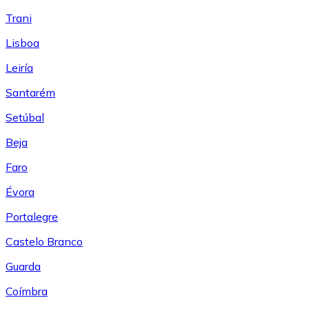
Trani
Lisboa
Leiría
Santarém
Setúbal
Beja
Faro
Évora
Portalegre
Castelo Branco
Guarda
Coímbra