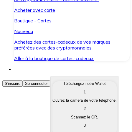
Acheter avec carte
Boutique - Cartes
Nouveau
Achetez des cartes-cadeaux de vos marques
préférées avec des cryptomonnaies.
Aller à la boutique de cartes-cadeaux
Acheter des Cryptomonnaies
S'inscrire
Se connecter
Téléchargez notre Wallet
1
Achetez les cryptomonnaies qui vous intéressent rapid
Ouvrez la caméra de votre téléphone.
Vendre des Cryptomonnaies
2
Convertissez vos cryptomonnaies en monnaie fiduciair
Scannez le QR.
3
Échanger (Swap)