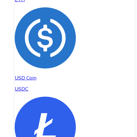
USD Coin
USDC