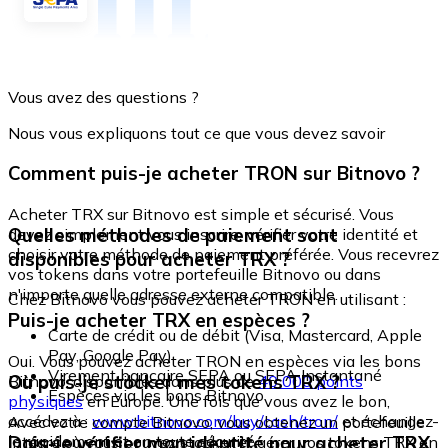
Vous avez des questions ?
Nous vous expliquons tout ce que vous devez savoir
Comment puis-je acheter TRON sur Bitnovo ?
Acheter TRX sur Bitnovo est simple et sécurisé. Vous
Quelles méthodes de paiement sont
devez simplement vous inscrire, vérifier votre identité et
choisir votre méthode de paiement préférée. Vous recevrez
disponibles pour acheter TRX ?
vos tokens dans votre portefeuille Bitnovo ou dans
n'importe quelle adresse externe compatible.
Chez Bitnovo vous pouvez acheter TRON en utilisant :
Puis-je acheter TRX en espèces ?
Carte de crédit ou de débit (Visa, Mastercard, Apple
Pay, Google Pay)
Oui. Vous pouvez acheter TRON en espèces via les bons
Virement bancaire SEPA ou SEPA Instantané
Où puis-je stocker mes tokens TRX ?
Bitnovo, disponibles dans plus de
40 000 points
Espèces via les bons Bitnovo
physiques
en Europe. Une fois que vous avez le bon,
accédez à :
www.bitnovo.com/buy/cash/tron/
et échangez-
Avec votre compte Bitnovo, vous obtenez un portefeuille
le rapidement et en toute sécurité.
Dois-je vérifier mon identité pour acheter TRX
intégré où vous pouvez stocker et gérer vos tokens TRX en