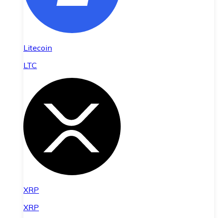
Litecoin
LTC
XRP
XRP