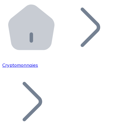
Effectuez des opérations de plus grande envergure. O
Distributeurs automatiques Bitnovo
Intégrez un ATM Bitnovo dans votre entreprise et per
API Bitnovo
Intégrez notre API dans votre écosystème.
Devenir Distributeur
Rejoignez notre réseau de distributeurs et commercialis
Cryptomonnaies
Lister un Token
Ajoutez le token de votre projet à notre service d'acha