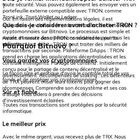
toute sécurité. Vous pouvez également les envoyer vers un
?
portefeuille externe compatible avec TRON, comme
TronLink, Trust Wallet ou Ledger.
Oui. En raison des réglementations légales, il est
Que dois-je considérer avant d'acheter TRON ?
obligatoire de vérifier votre identité avant d'acheter des
cryptomonnaies sur Bitnovo. Le processus est simple et
rapide, et assure des opérations sécurisées pour tous les
Avant d'investir dans TRON, considérez les points
utilisateurs.
Pourquoi Bitnovo ?
suivants : Haut débit : TRON peut traiter des milliers de
transactions par seconde. Plateforme DApps : TRON
prend en charge les applications décentralisées et les
Vous gardez vos cryptomonnaies
contrats intelligents. Partage de contenu : Initialement
conçu pour le partage de contenu décentralisé et le
La façon sûre et pratique d'avoir le contrôle total de vos
divertissement. Récompenses de staking : Les détenteurs
fonds et de protéger vos cryptomonnaies.
de TRX peuvent miser leurs tokens pour gagner des
récompenses. Comprendre son écosystème et ses cas
Sûr et fiable
d'usage vous aidera à prendre des décisions
d'investissement éclairées.
Toutes nos transactions sont protégées par la sécurité
informatique.
Le meilleur prix
Avec le même argent, vous recevez plus de TRX. Nous