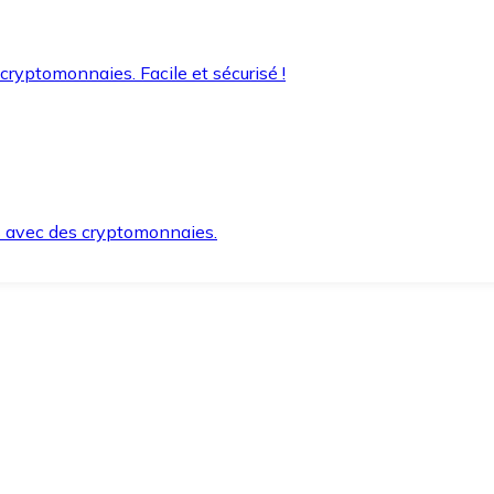
 cryptomonnaies. Facile et sécurisé !
s avec des cryptomonnaies.
ement et en toute sécurité.
e lorsque vous en avez besoin.