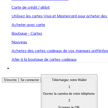
Carte de crédit / débit
Utilisez les cartes Visa et Mastercard pour acheter des
Acheter avec carte
Boutique - Cartes
Nouveau
Achetez des cartes-cadeaux de vos marques préférée
Aller à la boutique de cartes-cadeaux
Acheter des Cryptomonnaies
S'inscrire
Se connecter
Téléchargez notre Wallet
1
Achetez les cryptomonnaies qui vous intéressent rapid
Ouvrez la caméra de votre téléphone.
Vendre des Cryptomonnaies
2
Convertissez vos cryptomonnaies en monnaie fiduciair
Scannez le QR.