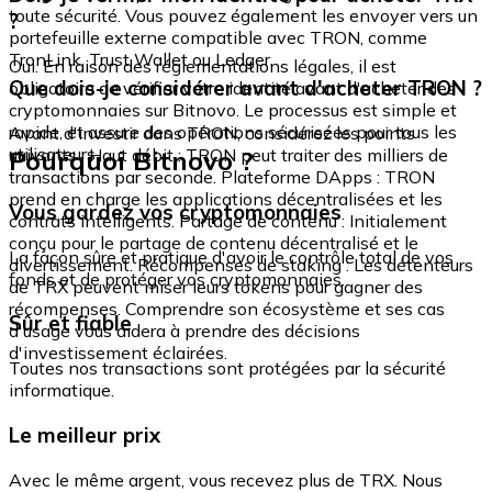
toute sécurité. Vous pouvez également les envoyer vers un
?
portefeuille externe compatible avec TRON, comme
TronLink, Trust Wallet ou Ledger.
Oui. En raison des réglementations légales, il est
Que dois-je considérer avant d'acheter TRON ?
obligatoire de vérifier votre identité avant d'acheter des
cryptomonnaies sur Bitnovo. Le processus est simple et
rapide, et assure des opérations sécurisées pour tous les
Avant d'investir dans TRON, considérez les points
utilisateurs.
Pourquoi Bitnovo ?
suivants : Haut débit : TRON peut traiter des milliers de
transactions par seconde. Plateforme DApps : TRON
prend en charge les applications décentralisées et les
Vous gardez vos cryptomonnaies
contrats intelligents. Partage de contenu : Initialement
conçu pour le partage de contenu décentralisé et le
La façon sûre et pratique d'avoir le contrôle total de vos
divertissement. Récompenses de staking : Les détenteurs
fonds et de protéger vos cryptomonnaies.
de TRX peuvent miser leurs tokens pour gagner des
récompenses. Comprendre son écosystème et ses cas
Sûr et fiable
d'usage vous aidera à prendre des décisions
d'investissement éclairées.
Toutes nos transactions sont protégées par la sécurité
informatique.
Le meilleur prix
Avec le même argent, vous recevez plus de TRX. Nous