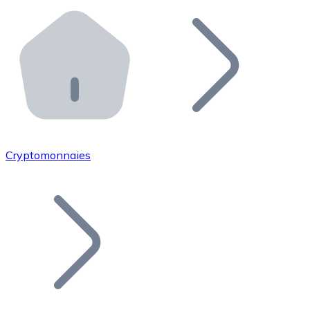
Effectuez des opérations de plus grande envergure. O
Distributeurs automatiques Bitnovo
Intégrez un ATM Bitnovo dans votre entreprise et per
API Bitnovo
Intégrez notre API dans votre écosystème.
Devenir Distributeur
Rejoignez notre réseau de distributeurs et commercialis
Cryptomonnaies
Lister un Token
Ajoutez le token de votre projet à notre service d'acha