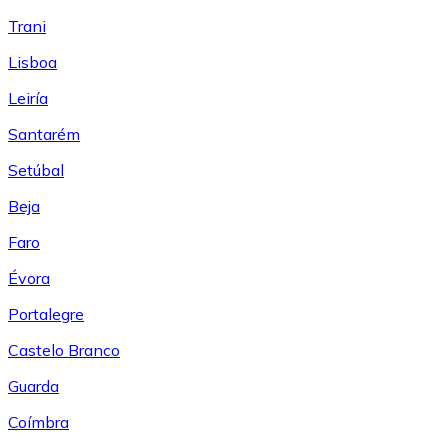
Trani
Lisboa
Leiría
Santarém
Setúbal
Beja
Faro
Évora
Portalegre
Castelo Branco
Guarda
Coímbra