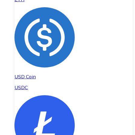
USD Coin
USDC