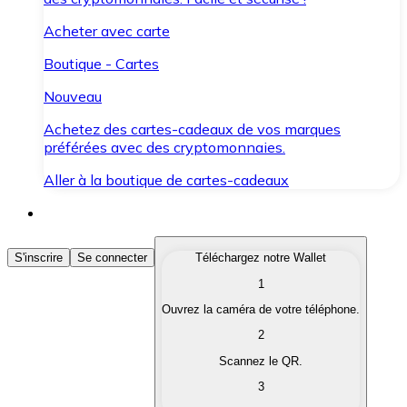
Acheter avec carte
Boutique - Cartes
Nouveau
Achetez des cartes-cadeaux de vos marques
préférées avec des cryptomonnaies.
Aller à la boutique de cartes-cadeaux
Acheter des Cryptomonnaies
S'inscrire
Se connecter
Téléchargez notre Wallet
1
Achetez les cryptomonnaies qui vous intéressent rapid
Ouvrez la caméra de votre téléphone.
Vendre des Cryptomonnaies
2
Convertissez vos cryptomonnaies en monnaie fiduciair
Scannez le QR.
3
Échanger (Swap)