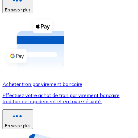
En savoir plus
Voir toutes
Coupons crypto
Achetez des cryptomonnaies en espèces et d'autres m
Acheter avec espèces
Virement SEPA
Ajoutez des fonds à votre compte Bitnovo ou effectuez 
Acheter avec virement bancaire
Acheter tron par virement bancaire
Carte de crédit / débit
Effectuez votre achat de tron par virement bancaire
Utilisez les cartes Visa et Mastercard pour acheter des
traditionnel rapidement et en toute sécurité.
Acheter avec carte
Boutique - Cartes
En savoir plus
Nouveau