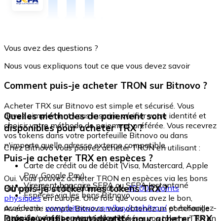
Vous avez des questions ?
Nous vous expliquons tout ce que vous devez savoir
Comment puis-je acheter TRON sur Bitnovo ?
Acheter TRX sur Bitnovo est simple et sécurisé. Vous
Quelles méthodes de paiement sont
devez simplement vous inscrire, vérifier votre identité et
choisir votre méthode de paiement préférée. Vous recevrez
disponibles pour acheter TRX ?
vos tokens dans votre portefeuille Bitnovo ou dans
n'importe quelle adresse externe compatible.
Chez Bitnovo vous pouvez acheter TRON en utilisant :
Puis-je acheter TRX en espèces ?
Carte de crédit ou de débit (Visa, Mastercard, Apple
Pay, Google Pay)
Oui. Vous pouvez acheter TRON en espèces via les bons
Virement bancaire SEPA ou SEPA Instantané
Où puis-je stocker mes tokens TRX ?
Bitnovo, disponibles dans plus de
40 000 points
Espèces via les bons Bitnovo
physiques
en Europe. Une fois que vous avez le bon,
accédez à :
www.bitnovo.com/buy/cash/tron/
et échangez-
Avec votre compte Bitnovo, vous obtenez un portefeuille
le rapidement et en toute sécurité.
Dois-je vérifier mon identité pour acheter TRX
intégré où vous pouvez stocker et gérer vos tokens TRX en