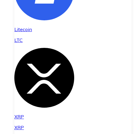
Litecoin
LTC
XRP
XRP