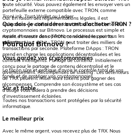
toute sécurité. Vous pouvez également les envoyer vers un
?
portefeuille externe compatible avec TRON, comme
TronLink, Trust Wallet ou Ledger.
Oui. En raison des réglementations légales, il est
Que dois-je considérer avant d'acheter TRON ?
obligatoire de vérifier votre identité avant d'acheter des
cryptomonnaies sur Bitnovo. Le processus est simple et
rapide, et assure des opérations sécurisées pour tous les
Avant d'investir dans TRON, considérez les points
utilisateurs.
Pourquoi Bitnovo ?
suivants : Haut débit : TRON peut traiter des milliers de
transactions par seconde. Plateforme DApps : TRON
prend en charge les applications décentralisées et les
Vous gardez vos cryptomonnaies
contrats intelligents. Partage de contenu : Initialement
conçu pour le partage de contenu décentralisé et le
La façon sûre et pratique d'avoir le contrôle total de vos
divertissement. Récompenses de staking : Les détenteurs
fonds et de protéger vos cryptomonnaies.
de TRX peuvent miser leurs tokens pour gagner des
récompenses. Comprendre son écosystème et ses cas
Sûr et fiable
d'usage vous aidera à prendre des décisions
d'investissement éclairées.
Toutes nos transactions sont protégées par la sécurité
informatique.
Le meilleur prix
Avec le même argent, vous recevez plus de TRX. Nous