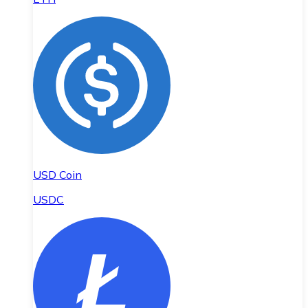
USD Coin
USDC