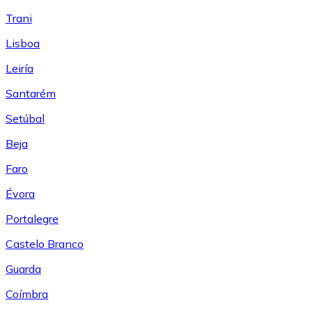
Trani
Lisboa
Leiría
Santarém
Setúbal
Beja
Faro
Évora
Portalegre
Castelo Branco
Guarda
Coímbra