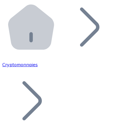
Effectuez des opérations de plus grande envergure. O
Distributeurs automatiques Bitnovo
Intégrez un ATM Bitnovo dans votre entreprise et per
API Bitnovo
Intégrez notre API dans votre écosystème.
Devenir Distributeur
Rejoignez notre réseau de distributeurs et commercialis
Cryptomonnaies
Lister un Token
Ajoutez le token de votre projet à notre service d'acha