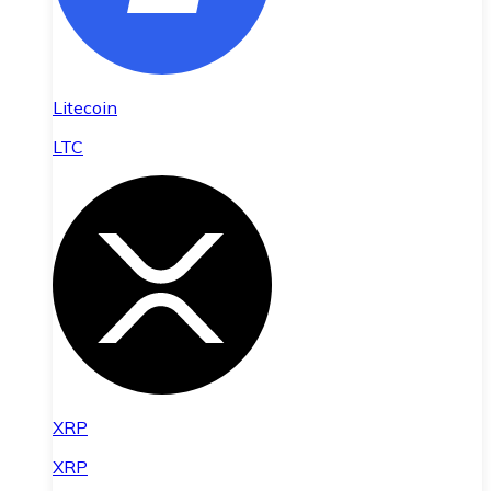
Litecoin
LTC
XRP
XRP