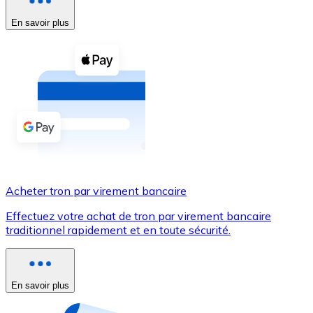
En savoir plus
Voir toutes
Coupons crypto
Achetez des cryptomonnaies en espèces et d'autres m
Acheter avec espèces
Virement SEPA
Ajoutez des fonds à votre compte Bitnovo ou effectuez 
Acheter avec virement bancaire
Acheter tron par virement bancaire
Carte de crédit / débit
Effectuez votre achat de tron par virement bancaire
Utilisez les cartes Visa et Mastercard pour acheter des
traditionnel rapidement et en toute sécurité.
Acheter avec carte
Boutique - Cartes
En savoir plus
Nouveau