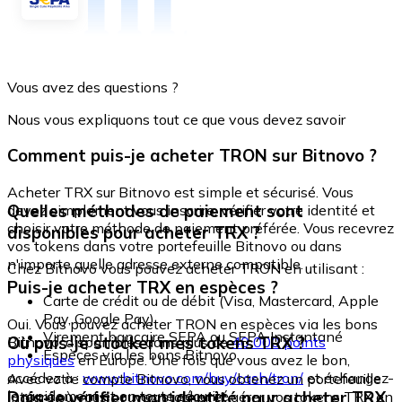
Vous avez des questions ?
Nous vous expliquons tout ce que vous devez savoir
Comment puis-je acheter TRON sur Bitnovo ?
Acheter TRX sur Bitnovo est simple et sécurisé. Vous
Quelles méthodes de paiement sont
devez simplement vous inscrire, vérifier votre identité et
choisir votre méthode de paiement préférée. Vous recevrez
disponibles pour acheter TRX ?
vos tokens dans votre portefeuille Bitnovo ou dans
n'importe quelle adresse externe compatible.
Chez Bitnovo vous pouvez acheter TRON en utilisant :
Puis-je acheter TRX en espèces ?
Carte de crédit ou de débit (Visa, Mastercard, Apple
Pay, Google Pay)
Oui. Vous pouvez acheter TRON en espèces via les bons
Virement bancaire SEPA ou SEPA Instantané
Où puis-je stocker mes tokens TRX ?
Bitnovo, disponibles dans plus de
40 000 points
Espèces via les bons Bitnovo
physiques
en Europe. Une fois que vous avez le bon,
accédez à :
www.bitnovo.com/buy/cash/tron/
et échangez-
Avec votre compte Bitnovo, vous obtenez un portefeuille
le rapidement et en toute sécurité.
Dois-je vérifier mon identité pour acheter TRX
intégré où vous pouvez stocker et gérer vos tokens TRX en