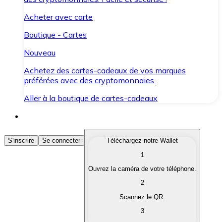
Acheter avec carte
Boutique - Cartes
Nouveau
Achetez des cartes-cadeaux de vos marques
préférées avec des cryptomonnaies.
Aller à la boutique de cartes-cadeaux
Acheter des Cryptomonnaies
S'inscrire
Se connecter
Téléchargez notre Wallet
1
Achetez les cryptomonnaies qui vous intéressent rapid
Ouvrez la caméra de votre téléphone.
Vendre des Cryptomonnaies
2
Convertissez vos cryptomonnaies en monnaie fiduciair
Scannez le QR.
3
Échanger (Swap)