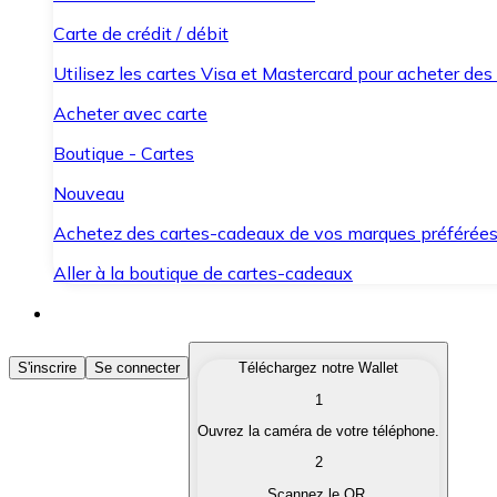
Carte de crédit / débit
Utilisez les cartes Visa et Mastercard pour acheter des
Acheter avec carte
Boutique - Cartes
Nouveau
Achetez des cartes-cadeaux de vos marques préférée
Aller à la boutique de cartes-cadeaux
Acheter des Cryptomonnaies
S'inscrire
Se connecter
Téléchargez notre Wallet
1
Achetez les cryptomonnaies qui vous intéressent rapid
Ouvrez la caméra de votre téléphone.
Vendre des Cryptomonnaies
2
Convertissez vos cryptomonnaies en monnaie fiduciair
Scannez le QR.