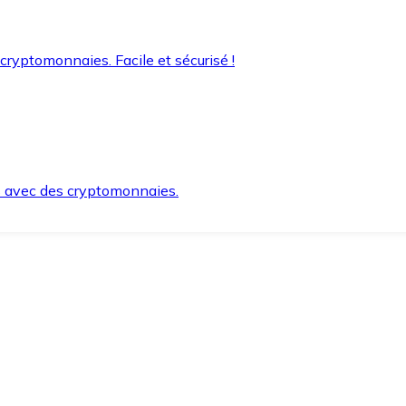
 cryptomonnaies. Facile et sécurisé !
s avec des cryptomonnaies.
ement et en toute sécurité.
e lorsque vous en avez besoin.