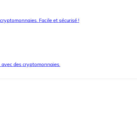
 cryptomonnaies. Facile et sécurisé !
s avec des cryptomonnaies.
ement et en toute sécurité.
e lorsque vous en avez besoin.