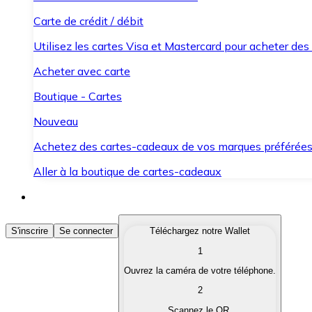
Carte de crédit / débit
Utilisez les cartes Visa et Mastercard pour acheter des
Acheter avec carte
Boutique - Cartes
Nouveau
Achetez des cartes-cadeaux de vos marques préférée
Aller à la boutique de cartes-cadeaux
Acheter des Cryptomonnaies
S'inscrire
Se connecter
Téléchargez notre Wallet
1
Achetez les cryptomonnaies qui vous intéressent rapid
Ouvrez la caméra de votre téléphone.
Vendre des Cryptomonnaies
2
Convertissez vos cryptomonnaies en monnaie fiduciair
Scannez le QR.