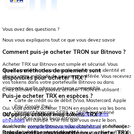
Vous avez des questions ?
Nous vous expliquons tout ce que vous devez savoir
Comment puis-je acheter TRON sur Bitnovo ?
Acheter TRX sur Bitnovo est simple et sécurisé. Vous
Quelles méthodes de paiement sont
devez simplement vous inscrire, vérifier votre identité et
choisir votre méthode de paiement préférée. Vous recevrez
disponibles pour acheter TRX ?
vos tokens dans votre portefeuille Bitnovo ou dans
n'importe quelle adresse externe compatible.
Chez Bitnovo vous pouvez acheter TRON en utilisant :
Puis-je acheter TRX en espèces ?
Carte de crédit ou de débit (Visa, Mastercard, Apple
Pay, Google Pay)
Oui. Vous pouvez acheter TRON en espèces via les bons
Virement bancaire SEPA ou SEPA Instantané
Où puis-je stocker mes tokens TRX ?
Bitnovo, disponibles dans plus de
40 000 points
Espèces via les bons Bitnovo
physiques
en Europe. Une fois que vous avez le bon,
accédez à :
www.bitnovo.com/buy/cash/tron/
et échangez-
Avec votre compte Bitnovo, vous obtenez un portefeuille
le rapidement et en toute sécurité.
Dois-je vérifier mon identité pour acheter TRX
intégré où vous pouvez stocker et gérer vos tokens TRX en