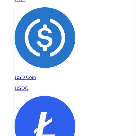
USD Coin
USDC