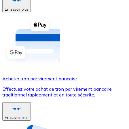
En savoir plus
Voir toutes
Coupons crypto
Achetez des cryptomonnaies en espèces et d'autres m
Acheter avec espèces
Virement SEPA
Ajoutez des fonds à votre compte Bitnovo ou effectuez 
Acheter avec virement bancaire
Acheter tron par virement bancaire
Carte de crédit / débit
Effectuez votre achat de tron par virement bancaire
Utilisez les cartes Visa et Mastercard pour acheter des
traditionnel rapidement et en toute sécurité.
Acheter avec carte
Boutique - Cartes
En savoir plus
Nouveau