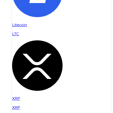
Litecoin
LTC
XRP
XRP