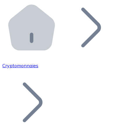
Effectuez des opérations de plus grande envergure. O
Distributeurs automatiques Bitnovo
Intégrez un ATM Bitnovo dans votre entreprise et per
API Bitnovo
Intégrez notre API dans votre écosystème.
Devenir Distributeur
Rejoignez notre réseau de distributeurs et commercialis
Cryptomonnaies
Lister un Token
Ajoutez le token de votre projet à notre service d'acha