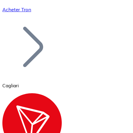
Acheter Tron
Bitcoin
BTC
Cagliari
Ethereum
ETH