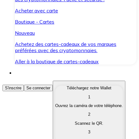
Acheter avec carte
Boutique - Cartes
Nouveau
Achetez des cartes-cadeaux de vos marques
préférées avec des cryptomonnaies.
Aller à la boutique de cartes-cadeaux
Acheter des Cryptomonnaies
S'inscrire
Se connecter
Téléchargez notre Wallet
1
Achetez les cryptomonnaies qui vous intéressent rapid
Ouvrez la caméra de votre téléphone.
Vendre des Cryptomonnaies
2
Convertissez vos cryptomonnaies en monnaie fiduciair
Scannez le QR.
3
Échanger (Swap)