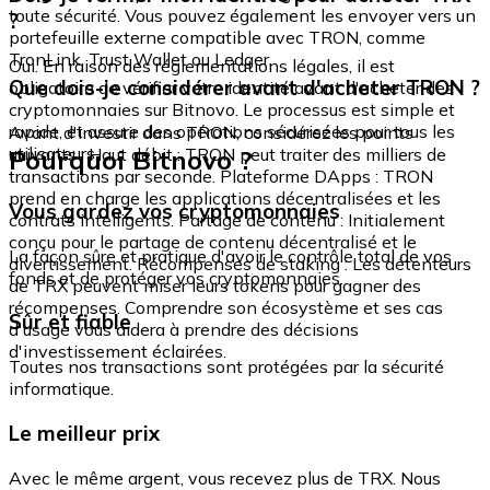
toute sécurité. Vous pouvez également les envoyer vers un
?
portefeuille externe compatible avec TRON, comme
TronLink, Trust Wallet ou Ledger.
Oui. En raison des réglementations légales, il est
Que dois-je considérer avant d'acheter TRON ?
obligatoire de vérifier votre identité avant d'acheter des
cryptomonnaies sur Bitnovo. Le processus est simple et
rapide, et assure des opérations sécurisées pour tous les
Avant d'investir dans TRON, considérez les points
utilisateurs.
Pourquoi Bitnovo ?
suivants : Haut débit : TRON peut traiter des milliers de
transactions par seconde. Plateforme DApps : TRON
prend en charge les applications décentralisées et les
Vous gardez vos cryptomonnaies
contrats intelligents. Partage de contenu : Initialement
conçu pour le partage de contenu décentralisé et le
La façon sûre et pratique d'avoir le contrôle total de vos
divertissement. Récompenses de staking : Les détenteurs
fonds et de protéger vos cryptomonnaies.
de TRX peuvent miser leurs tokens pour gagner des
récompenses. Comprendre son écosystème et ses cas
Sûr et fiable
d'usage vous aidera à prendre des décisions
d'investissement éclairées.
Toutes nos transactions sont protégées par la sécurité
informatique.
Le meilleur prix
Avec le même argent, vous recevez plus de TRX. Nous