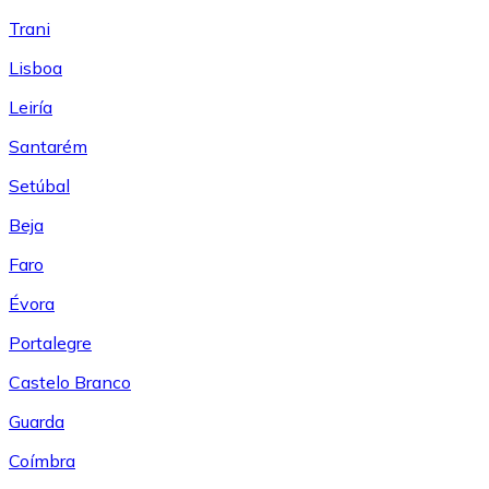
Trani
Lisboa
Leiría
Santarém
Setúbal
Beja
Faro
Évora
Portalegre
Castelo Branco
Guarda
Coímbra