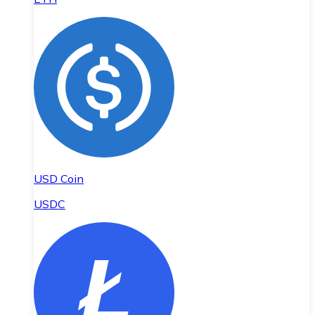
USD Coin
USDC