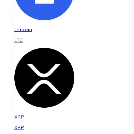
Litecoin
LTC
XRP
XRP