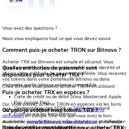
Vous avez des questions ?
Nous vous expliquons tout ce que vous devez savoir
Comment puis-je acheter TRON sur Bitnovo ?
Acheter TRX sur Bitnovo est simple et sécurisé. Vous
Quelles méthodes de paiement sont
devez simplement vous inscrire, vérifier votre identité et
choisir votre méthode de paiement préférée. Vous recevrez
disponibles pour acheter TRX ?
vos tokens dans votre portefeuille Bitnovo ou dans
n'importe quelle adresse externe compatible.
Chez Bitnovo vous pouvez acheter TRON en utilisant :
Puis-je acheter TRX en espèces ?
Carte de crédit ou de débit (Visa, Mastercard, Apple
Pay, Google Pay)
Oui. Vous pouvez acheter TRON en espèces via les bons
Virement bancaire SEPA ou SEPA Instantané
Où puis-je stocker mes tokens TRX ?
Bitnovo, disponibles dans plus de
40 000 points
Espèces via les bons Bitnovo
physiques
en Europe. Une fois que vous avez le bon,
accédez à :
www.bitnovo.com/buy/cash/tron/
et échangez-
Avec votre compte Bitnovo, vous obtenez un portefeuille
le rapidement et en toute sécurité.
Dois-je vérifier mon identité pour acheter TRX
intégré où vous pouvez stocker et gérer vos tokens TRX en