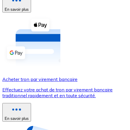
En savoir plus
Voir toutes
Coupons crypto
Achetez des cryptomonnaies en espèces et d'autres m
Acheter avec espèces
Virement SEPA
Ajoutez des fonds à votre compte Bitnovo ou effectuez 
Acheter avec virement bancaire
Acheter tron par virement bancaire
Carte de crédit / débit
Effectuez votre achat de tron par virement bancaire
Utilisez les cartes Visa et Mastercard pour acheter des
traditionnel rapidement et en toute sécurité.
Acheter avec carte
Boutique - Cartes
En savoir plus
Nouveau