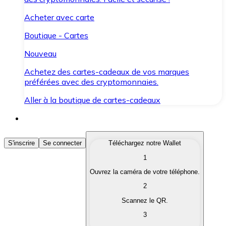
Acheter avec carte
Boutique - Cartes
Nouveau
Achetez des cartes-cadeaux de vos marques
préférées avec des cryptomonnaies.
Aller à la boutique de cartes-cadeaux
Acheter des Cryptomonnaies
S'inscrire
Se connecter
Téléchargez notre Wallet
1
Achetez les cryptomonnaies qui vous intéressent rapid
Ouvrez la caméra de votre téléphone.
Vendre des Cryptomonnaies
2
Convertissez vos cryptomonnaies en monnaie fiduciair
Scannez le QR.
3
Échanger (Swap)