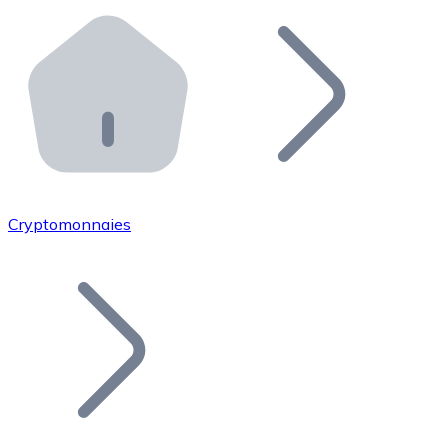
Effectuez des opérations de plus grande envergure. O
Distributeurs automatiques Bitnovo
Intégrez un ATM Bitnovo dans votre entreprise et per
API Bitnovo
Intégrez notre API dans votre écosystème.
Devenir Distributeur
Rejoignez notre réseau de distributeurs et commercialis
Cryptomonnaies
Lister un Token
Ajoutez le token de votre projet à notre service d'acha