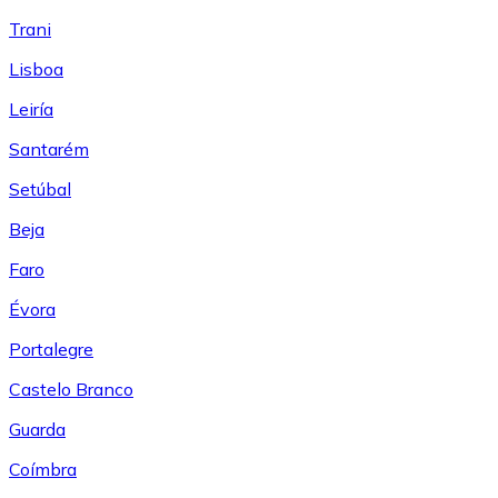
Trani
Lisboa
Leiría
Santarém
Setúbal
Beja
Faro
Évora
Portalegre
Castelo Branco
Guarda
Coímbra