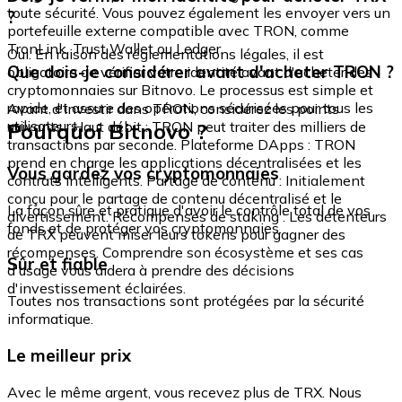
toute sécurité. Vous pouvez également les envoyer vers un
?
portefeuille externe compatible avec TRON, comme
TronLink, Trust Wallet ou Ledger.
Oui. En raison des réglementations légales, il est
Que dois-je considérer avant d'acheter TRON ?
obligatoire de vérifier votre identité avant d'acheter des
cryptomonnaies sur Bitnovo. Le processus est simple et
rapide, et assure des opérations sécurisées pour tous les
Avant d'investir dans TRON, considérez les points
utilisateurs.
Pourquoi Bitnovo ?
suivants : Haut débit : TRON peut traiter des milliers de
transactions par seconde. Plateforme DApps : TRON
prend en charge les applications décentralisées et les
Vous gardez vos cryptomonnaies
contrats intelligents. Partage de contenu : Initialement
conçu pour le partage de contenu décentralisé et le
La façon sûre et pratique d'avoir le contrôle total de vos
divertissement. Récompenses de staking : Les détenteurs
fonds et de protéger vos cryptomonnaies.
de TRX peuvent miser leurs tokens pour gagner des
récompenses. Comprendre son écosystème et ses cas
Sûr et fiable
d'usage vous aidera à prendre des décisions
d'investissement éclairées.
Toutes nos transactions sont protégées par la sécurité
informatique.
Le meilleur prix
Avec le même argent, vous recevez plus de TRX. Nous