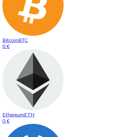
Bitcoin
BTC
0 €
Ethereum
ETH
0 €