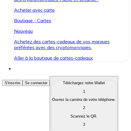
Acheter avec carte
Boutique - Cartes
Nouveau
Achetez des cartes-cadeaux de vos marques
préférées avec des cryptomonnaies.
Aller à la boutique de cartes-cadeaux
Acheter des Cryptomonnaies
S'inscrire
Se connecter
Téléchargez notre Wallet
1
Achetez les cryptomonnaies qui vous intéressent rapid
Ouvrez la caméra de votre téléphone.
Vendre des Cryptomonnaies
2
Convertissez vos cryptomonnaies en monnaie fiduciair
Scannez le QR.
3
Échanger (Swap)