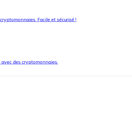
 cryptomonnaies. Facile et sécurisé !
s avec des cryptomonnaies.
ement et en toute sécurité.
e lorsque vous en avez besoin.