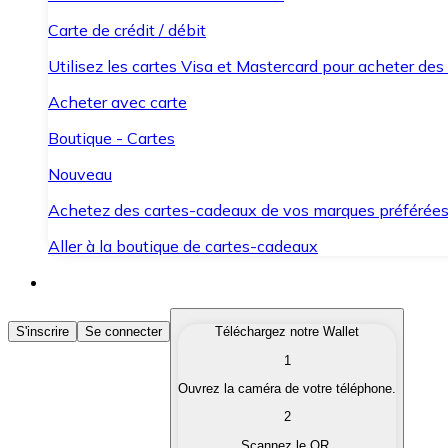
Carte de crédit / débit
Utilisez les cartes Visa et Mastercard pour acheter des
Acheter avec carte
Boutique - Cartes
Nouveau
Achetez des cartes-cadeaux de vos marques préférée
Aller à la boutique de cartes-cadeaux
Acheter des Cryptomonnaies
S'inscrire
Se connecter
Téléchargez notre Wallet
1
Achetez les cryptomonnaies qui vous intéressent rapid
Ouvrez la caméra de votre téléphone.
Vendre des Cryptomonnaies
2
Convertissez vos cryptomonnaies en monnaie fiduciair
Scannez le QR.