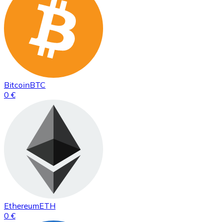
Bitcoin
BTC
0 €
Ethereum
ETH
0 €