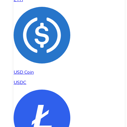
USD Coin
USDC