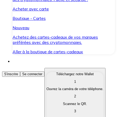
Acheter avec carte
Boutique - Cartes
Nouveau
Achetez des cartes-cadeaux de vos marques
préférées avec des cryptomonnaies.
Aller à la boutique de cartes-cadeaux
Acheter des Cryptomonnaies
S'inscrire
Se connecter
Téléchargez notre Wallet
1
Achetez les cryptomonnaies qui vous intéressent rapid
Ouvrez la caméra de votre téléphone.
Vendre des Cryptomonnaies
2
Convertissez vos cryptomonnaies en monnaie fiduciair
Scannez le QR.
3
Échanger (Swap)