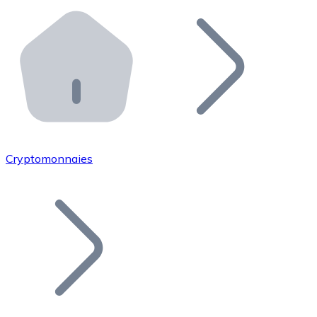
Effectuez des opérations de plus grande envergure. O
Distributeurs automatiques Bitnovo
Intégrez un ATM Bitnovo dans votre entreprise et per
API Bitnovo
Intégrez notre API dans votre écosystème.
Devenir Distributeur
Rejoignez notre réseau de distributeurs et commercialis
Cryptomonnaies
Lister un Token
Ajoutez le token de votre projet à notre service d'acha