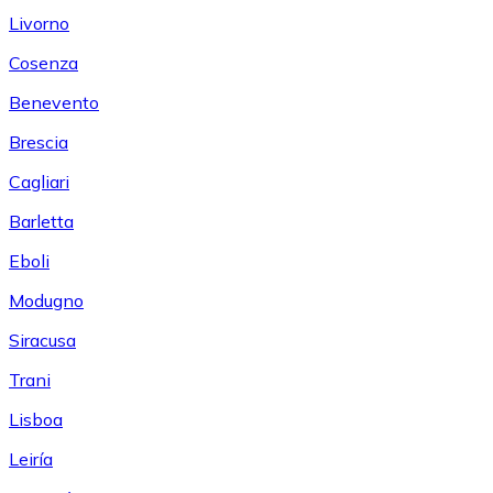
Livorno
Cosenza
Benevento
Brescia
Cagliari
Barletta
Eboli
Modugno
Siracusa
Trani
Lisboa
Leiría