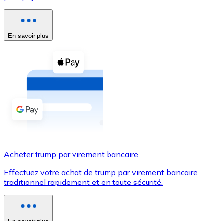
Voir toutes
Coupons crypto
En savoir plus
Achetez des cryptomonnaies en espèces et d'autres m
Acheter avec espèces
Virement SEPA
Ajoutez des fonds à votre compte Bitnovo ou effectuez 
Acheter avec virement bancaire
Carte de crédit / débit
Acheter trump par virement bancaire
Utilisez les cartes Visa et Mastercard pour acheter des
Effectuez votre achat de trump par virement bancaire
Acheter avec carte
traditionnel rapidement et en toute sécurité.
Boutique - Cartes
Nouveau