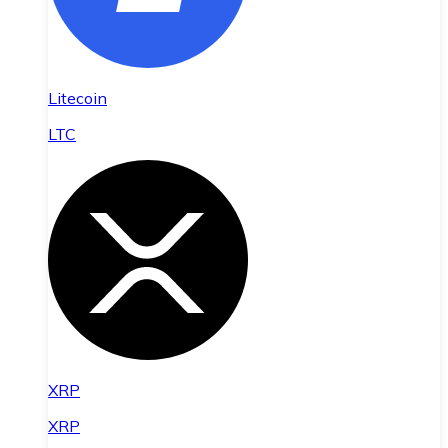
Litecoin
LTC
XRP
XRP